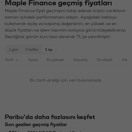
Maple Finance geçmiş fiyatları
Maple Finance fiyat geçmişini takip ederek kripto varlıkların
zaman içindeki performansını izleyin. Aşağıdaki tabloyu
kullanarak açılış ve kapanış değerlerini, en yüksek ve en
düşük fiyatları ve işlem hacmini kolayca görüntüleyebilirsiniz.
Seçtiğiniz günün kuru baz alınarak TL'ye çevrilmiştir.
1 gün
1 hafta
1 ay
Tarih
Açılış
En yüksek
Kapanış
En düşük
Haci
Bu tarih aralığı için veri bulunamadı.
Paribu'da daha fazlasını keşfet
Son gezilen geçmiş fiyatlar