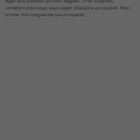
diğer sonuçlardan sorumlu değildir. TPW kullanımı,
varlıklarınızda kayıp veya değer düşüşüne yol açabilir. Bazı
ürünler tüm bölgelerde sunulmayabilir.