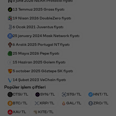
5 june 2026 NEAR Protocol fiyatı
13 Temmuz 2025 Grass fiyatı
19 Nisan 2026 DoubleZero fiyatı
6 Ocak 2021 Juventus fiyatı
25 january 2024 Mask Network fiyatı
6 Aralık 2025 Portugal NT fiyatı
25 Mayıs 2026 Pepe fiyatı
15 Haziran 2025 Golem fiyatı
5 october 2025 Göztepe SK fiyatı
14 Şubat 2023 VeChain fiyatı
Popüler işlem çiftleri
CTSI/TL
SYN/TL
STG/TL
HNT/TL
BTC/TL
XRP/TL
GAL/TL
ZRO/TL
XAI/TL
KITE/TL