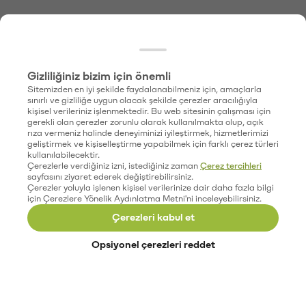
Gizliliğiniz bizim için önemli
Sitemizden en iyi şekilde faydalanabilmeniz için, amaçlarla
sınırlı ve gizliliğe uygun olacak şekilde çerezler aracılığıyla
kişisel verileriniz işlenmektedir. Bu web sitesinin çalışması için
gerekli olan çerezler zorunlu olarak kullanılmakta olup, açık
rıza vermeniz halinde deneyiminizi iyileştirmek, hizmetlerimizi
geliştirmek ve kişiselleştirme yapabilmek için farklı çerez türleri
kullanılabilecektir.
Çerezlerle verdiğiniz izni, istediğiniz zaman
Çerez tercihleri
sayfasını ziyaret ederek değiştirebilirsiniz.
Çerezler yoluyla işlenen kişisel verilerinize dair daha fazla bilgi
için Çerezlere Yönelik Aydınlatma Metni'ni inceleyebilirsiniz.
Çerezleri kabul et
Opsiyonel çerezleri reddet