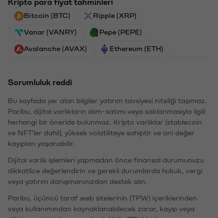
Kripto para fiyat tahminleri
Bitcoin (BTC)
Ripple (XRP)
Vanar (VANRY)
Pepe (PEPE)
Avalanche (AVAX)
Ethereum (ETH)
Sorumluluk reddi
Bu sayfada yer alan bilgiler yatırım tavsiyesi niteliği taşımaz.
Paribu, dijital varlıkların alım-satımı veya saklanmasıyla ilgili
herhangi bir öneride bulunmaz. Kripto varlıklar (stablecoin
ve NFT'ler dahil), yüksek volatiliteye sahiptir ve ani değer
kayıpları yaşanabilir.
Dijital varlık işlemleri yapmadan önce finansal durumunuzu
dikkatlice değerlendirin ve gerekli durumlarda hukuk, vergi
veya yatırım danışmanınızdan destek alın.
Paribu, üçüncü taraf web sitelerinin (TPW) içeriklerinden
veya kullanımından kaynaklanabilecek zarar, kayıp veya