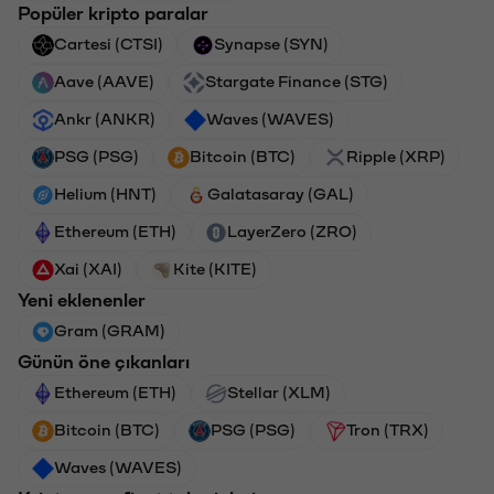
Popüler kripto paralar
Cartesi (CTSI)
Synapse (SYN)
Aave (AAVE)
Stargate Finance (STG)
Ankr (ANKR)
Waves (WAVES)
PSG (PSG)
Bitcoin (BTC)
Ripple (XRP)
Helium (HNT)
Galatasaray (GAL)
Ethereum (ETH)
LayerZero (ZRO)
Xai (XAI)
Kite (KITE)
Yeni eklenenler
Gram (GRAM)
Günün öne çıkanları
Ethereum (ETH)
Stellar (XLM)
Bitcoin (BTC)
PSG (PSG)
Tron (TRX)
Waves (WAVES)