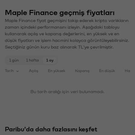
Maple Finance geçmiş fiyatları
Maple Finance fiyat geçmişini takip ederek kripto varlıkların
zaman içindeki performansını izleyin. Aşağıdaki tabloyu
kullanarak açılış ve kapanış değerlerini, en yüksek ve en
düşük fiyatları ve işlem hacmini kolayca görüntüleyebilirsiniz.
Seçtiğiniz günün kuru baz alınarak TL'ye çevrilmiştir.
1 gün
1 hafta
1 ay
Tarih
Açılış
En yüksek
Kapanış
En düşük
Haci
Bu tarih aralığı için veri bulunamadı.
Paribu'da daha fazlasını keşfet