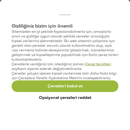
Gizliliğiniz bizim için önemli
Sitemizden en iyi şekilde faydalanabilmeniz için, amaçlarla
sınırlı ve gizliliğe uygun olacak şekilde çerezler aracılığıyla
kişisel verileriniz işlenmektedir. Bu web sitesinin çalışması için
gerekli olan çerezler zorunlu olarak kullanılmakta olup, açık
rıza vermeniz halinde deneyiminizi iyileştirmek, hizmetlerimizi
geliştirmek ve kişiselleştirme yapabilmek için farklı çerez türleri
kullanılabilecektir.
Çerezlerle verdiğiniz izni, istediğiniz zaman
Çerez tercihleri
sayfasını ziyaret ederek değiştirebilirsiniz.
Çerezler yoluyla işlenen kişisel verilerinize dair daha fazla bilgi
için Çerezlere Yönelik Aydınlatma Metni'ni inceleyebilirsiniz.
Çerezleri kabul et
Opsiyonel çerezleri reddet