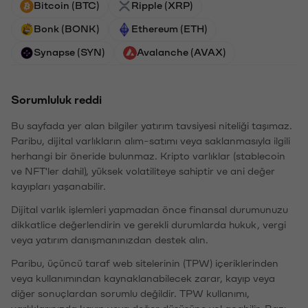
Bitcoin (BTC)
Ripple (XRP)
Bonk (BONK)
Ethereum (ETH)
Synapse (SYN)
Avalanche (AVAX)
Sorumluluk reddi
Bu sayfada yer alan bilgiler yatırım tavsiyesi niteliği taşımaz.
Paribu, dijital varlıkların alım-satımı veya saklanmasıyla ilgili
herhangi bir öneride bulunmaz. Kripto varlıklar (stablecoin
ve NFT'ler dahil), yüksek volatiliteye sahiptir ve ani değer
kayıpları yaşanabilir.
Dijital varlık işlemleri yapmadan önce finansal durumunuzu
dikkatlice değerlendirin ve gerekli durumlarda hukuk, vergi
veya yatırım danışmanınızdan destek alın.
Paribu, üçüncü taraf web sitelerinin (TPW) içeriklerinden
veya kullanımından kaynaklanabilecek zarar, kayıp veya
diğer sonuçlardan sorumlu değildir. TPW kullanımı,
varlıklarınızda kayıp veya değer düşüşüne yol açabilir. Bazı