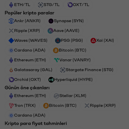
ETH/TL
STG/TL
OXT/TL
Popüler kripto paralar
Ankr (ANKR)
Synapse (SYN)
Ripple (XRP)
Aave (AAVE)
Waves (WAVES)
PSG (PSG)
Xai (XAI)
Cardano (ADA)
Bitcoin (BTC)
Ethereum (ETH)
Vanar (VANRY)
Galatasaray (GAL)
Stargate Finance (STG)
Orchid (OXT)
Hyperliquid (HYPE)
Günün öne çıkanları
Ethereum (ETH)
Stellar (XLM)
Tron (TRX)
Bitcoin (BTC)
Ripple (XRP)
Cardano (ADA)
Kripto para fiyat tahminleri