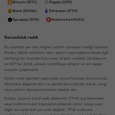
Bitcoin (BTC)
Ripple (XRP)
Bonk (BONK)
Ethereum (ETH)
Synapse (SYN)
Avalanche (AVAX)
Sorumluluk reddi
Bu sayfada yer alan bilgiler yatırım tavsiyesi niteliği taşımaz.
Paribu, dijital varlıkların alım-satımı veya saklanmasıyla ilgili
herhangi bir öneride bulunmaz. Kripto varlıklar (stablecoin
ve NFT'ler dahil), yüksek volatiliteye sahiptir ve ani değer
kayıpları yaşanabilir.
Dijital varlık işlemleri yapmadan önce finansal durumunuzu
dikkatlice değerlendirin ve gerekli durumlarda hukuk, vergi
veya yatırım danışmanınızdan destek alın.
Paribu, üçüncü taraf web sitelerinin (TPW) içeriklerinden
veya kullanımından kaynaklanabilecek zarar, kayıp veya
diğer sonuçlardan sorumlu değildir. TPW kullanımı,
varlıklarınızda kayıp veya değer düşüşüne yol açabilir. Bazı