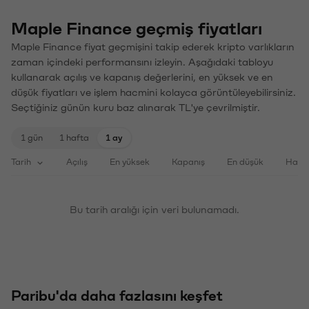
Maple Finance geçmiş fiyatları
Maple Finance fiyat geçmişini takip ederek kripto varlıkların
zaman içindeki performansını izleyin. Aşağıdaki tabloyu
kullanarak açılış ve kapanış değerlerini, en yüksek ve en
düşük fiyatları ve işlem hacmini kolayca görüntüleyebilirsiniz.
Seçtiğiniz günün kuru baz alınarak TL'ye çevrilmiştir.
1 gün
1 hafta
1 ay
Tarih
Açılış
En yüksek
Kapanış
En düşük
Haci
Bu tarih aralığı için veri bulunamadı.
Paribu'da daha fazlasını keşfet