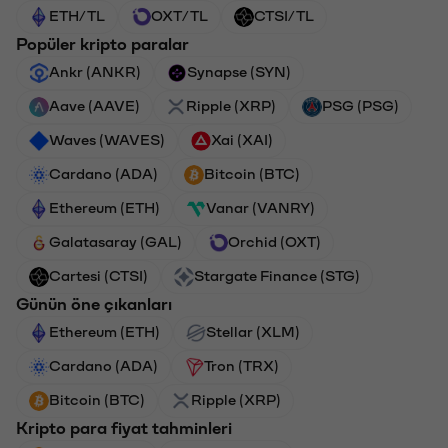
ETH/TL
OXT/TL
CTSI/TL
Popüler kripto paralar
Ankr (ANKR)
Synapse (SYN)
Aave (AAVE)
Ripple (XRP)
PSG (PSG)
Waves (WAVES)
Xai (XAI)
Cardano (ADA)
Bitcoin (BTC)
Ethereum (ETH)
Vanar (VANRY)
Galatasaray (GAL)
Orchid (OXT)
Cartesi (CTSI)
Stargate Finance (STG)
Günün öne çıkanları
Ethereum (ETH)
Stellar (XLM)
Cardano (ADA)
Tron (TRX)
Bitcoin (BTC)
Ripple (XRP)
Kripto para fiyat tahminleri