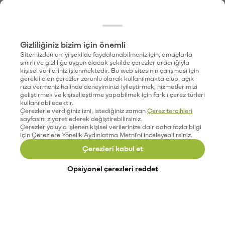
Gizliliğiniz bizim için önemli
Sitemizden en iyi şekilde faydalanabilmeniz için, amaçlarla
sınırlı ve gizliliğe uygun olacak şekilde çerezler aracılığıyla
kişisel verileriniz işlenmektedir. Bu web sitesinin çalışması için
gerekli olan çerezler zorunlu olarak kullanılmakta olup, açık
rıza vermeniz halinde deneyiminizi iyileştirmek, hizmetlerimizi
geliştirmek ve kişiselleştirme yapabilmek için farklı çerez türleri
kullanılabilecektir.
Çerezlerle verdiğiniz izni, istediğiniz zaman
Çerez tercihleri
sayfasını ziyaret ederek değiştirebilirsiniz.
Çerezler yoluyla işlenen kişisel verilerinize dair daha fazla bilgi
için Çerezlere Yönelik Aydınlatma Metni'ni inceleyebilirsiniz.
Çerezleri kabul et
Opsiyonel çerezleri reddet