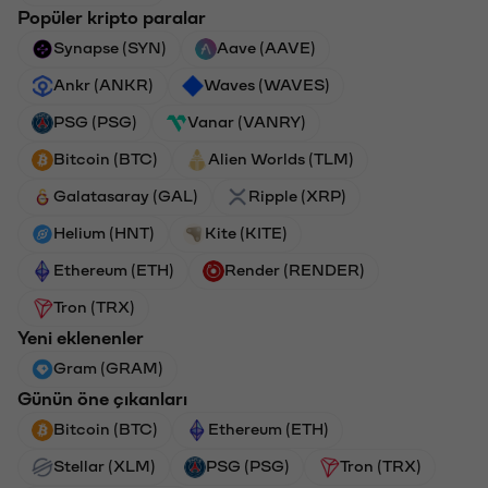
Popüler kripto paralar
Synapse (SYN)
Aave (AAVE)
Ankr (ANKR)
Waves (WAVES)
PSG (PSG)
Vanar (VANRY)
Bitcoin (BTC)
Alien Worlds (TLM)
Galatasaray (GAL)
Ripple (XRP)
Helium (HNT)
Kite (KITE)
Ethereum (ETH)
Render (RENDER)
Tron (TRX)
Yeni eklenenler
Gram (GRAM)
Günün öne çıkanları
Bitcoin (BTC)
Ethereum (ETH)
Stellar (XLM)
PSG (PSG)
Tron (TRX)