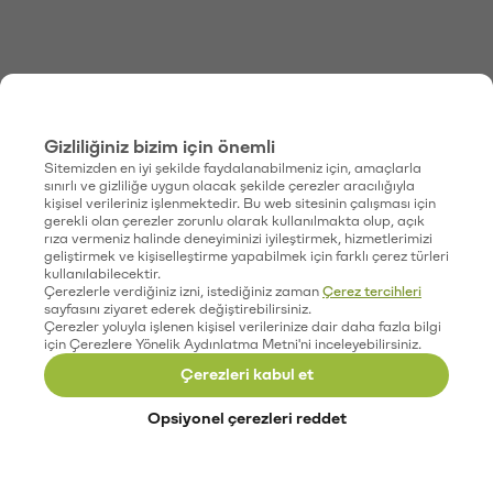
Gizliliğiniz bizim için önemli
Sitemizden en iyi şekilde faydalanabilmeniz için, amaçlarla
sınırlı ve gizliliğe uygun olacak şekilde çerezler aracılığıyla
kişisel verileriniz işlenmektedir. Bu web sitesinin çalışması için
gerekli olan çerezler zorunlu olarak kullanılmakta olup, açık
rıza vermeniz halinde deneyiminizi iyileştirmek, hizmetlerimizi
geliştirmek ve kişiselleştirme yapabilmek için farklı çerez türleri
kullanılabilecektir.
Çerezlerle verdiğiniz izni, istediğiniz zaman
Çerez tercihleri
sayfasını ziyaret ederek değiştirebilirsiniz.
Çerezler yoluyla işlenen kişisel verilerinize dair daha fazla bilgi
için Çerezlere Yönelik Aydınlatma Metni'ni inceleyebilirsiniz.
Çerezleri kabul et
Opsiyonel çerezleri reddet