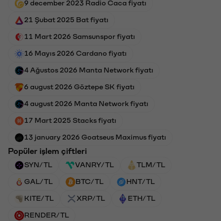
9 december 2023 Radio Caca fiyatı
21 Şubat 2025 Bat fiyatı
11 Mart 2026 Samsunspor fiyatı
16 Mayıs 2026 Cardano fiyatı
4 Ağustos 2026 Manta Network fiyatı
6 august 2026 Göztepe SK fiyatı
4 august 2026 Manta Network fiyatı
17 Mart 2025 Stacks fiyatı
13 january 2026 Goatseus Maximus fiyatı
Popüler işlem çiftleri
SYN/TL
VANRY/TL
TLM/TL
GAL/TL
BTC/TL
HNT/TL
KITE/TL
XRP/TL
ETH/TL
RENDER/TL