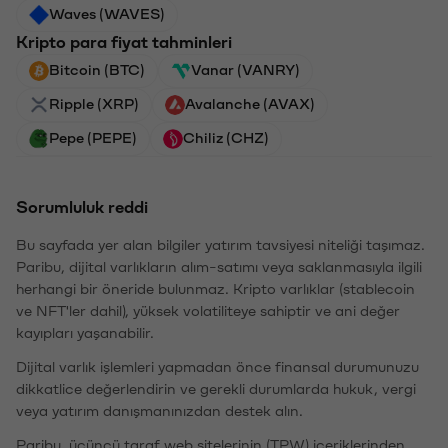
Waves (WAVES)
Kripto para fiyat tahminleri
Bitcoin (BTC)
Vanar (VANRY)
Ripple (XRP)
Avalanche (AVAX)
Pepe (PEPE)
Chiliz (CHZ)
Sorumluluk reddi
Bu sayfada yer alan bilgiler yatırım tavsiyesi niteliği taşımaz.
Paribu, dijital varlıkların alım-satımı veya saklanmasıyla ilgili
herhangi bir öneride bulunmaz. Kripto varlıklar (stablecoin
ve NFT'ler dahil), yüksek volatiliteye sahiptir ve ani değer
kayıpları yaşanabilir.
Dijital varlık işlemleri yapmadan önce finansal durumunuzu
dikkatlice değerlendirin ve gerekli durumlarda hukuk, vergi
veya yatırım danışmanınızdan destek alın.
Paribu, üçüncü taraf web sitelerinin (TPW) içeriklerinden