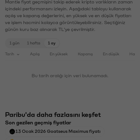
Mantle fiyat geçmişini takip ederek kripto varlıkların zaman
içindeki performansını izleyin. Aşağıdaki tabloyu kullanarak
açılış ve kapanış değerlerini, en yüksek ve en düşük fiyatları
ve işlem hacmini kolayca görüntüleyebilirsiniz. Seçtiğiniz
günün kuru baz alınarak TL'ye çevrilmiştir.
1 gün
1 hafta
1 ay
Tarih
Açılış
En yüksek
Kapanış
En düşük
Haci
Bu tarih aralığı için veri bulunamadı.
Paribu'da daha fazlasını keşfet
Son gezilen geçmiş fiyatlar
13 Ocak 2026 Goatseus Maximus fiyatı