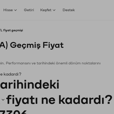
Hisse
Getiri
Keşfet
Destek
 fiyat geçmişi
) Geçmiş Fiyat
eyin. Performansını ve tarihindeki önemli dönüm noktalarını
ne kadardı?
tarihindeki
fiyatı ne kadardı?