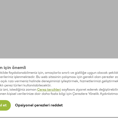
im için önemli
kilde faydalanabilmeniz için, amaçlarla sınırlı ve gizliliğe uygun olacak şekild
 verileriniz işlenmektedir. Bu web sitesinin çalışması için gerekli olan çerezler 
açık rıza vermeniz halinde deneyiminizi iyileştirmek, hizmetlerimizi geliştirmek
lı çerez türleri kullanılabilecektir.
iz izni, istediğiniz zaman
Çerez tercihleri
sayfasını ziyaret ederek değiştirebilir
enen kişisel verilerinize dair daha fazla bilgi için Çerezlere Yönelik Aydınlatma
l et
Opsiyonel çerezleri reddet