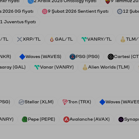
kr fiyatı
2 Aralık 2025 Ontology fiyatı
9 Temmuz 20
s 2026 0G fiyatı
9 Şubat 2026 Sentient fiyatı
12 Şub
 Juventus fiyatı
/TL
XRP/TL
GAL/TL
VANRY/TL
TLM/
ANKR)
Waves (WAVES)
PSG (PSG)
Cartesi (CT
saray (GAL)
Vanar (VANRY)
Alien Worlds (TLM)
PSG)
Stellar (XLM)
Tron (TRX)
Waves (WAVES
VANRY)
Pepe (PEPE)
Avalanche (AVAX)
Synaps