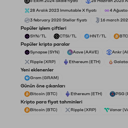
5 Ekim 2024 Skale fiyatı
26 Haziran 2025 An
28 Aralık 2023 Immutable X fiyatı
4 Ağusto
3 february 2020 Stellar fiyatı
16 march 2021
Popüler işlem çiftleri
SYN/TL
CTSI/TL
HNT/TL
BTC
Popüler kripto paralar
Synapse (SYN)
Aave (AAVE)
Ankr (
Ripple (XRP)
Ethereum (ETH)
Galata
Yeni eklenenler
Gram (GRAM)
Günün öne çıkanları
Bitcoin (BTC)
Ethereum (ETH)
PSG (
Kripto para fiyat tahminleri
Bitcoin (BTC)
Ripple (XRP)
Vanar (