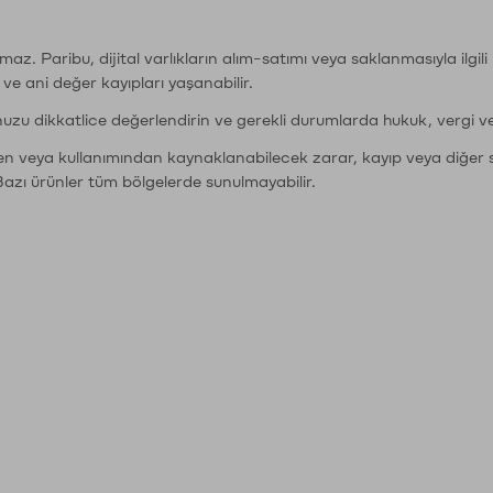
şımaz. Paribu, dijital varlıkların alım-satımı veya saklanmasıyla ilgi
r ve ani değer kayıpları yaşanabilir.
nuzu dikkatlice değerlendirin ve gerekli durumlarda hukuk, vergi v
den veya kullanımından kaynaklanabilecek zarar, kayıp veya diğer 
Bazı ürünler tüm bölgelerde sunulmayabilir.