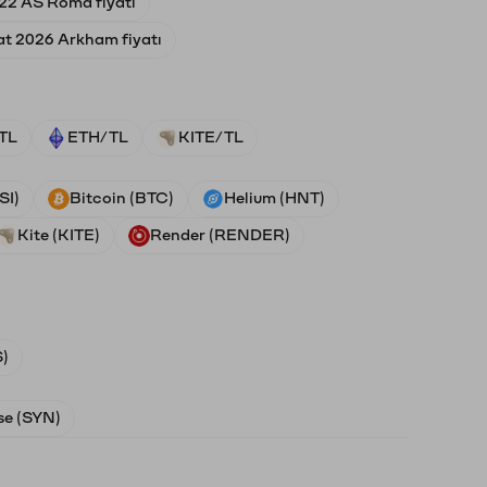
22 AS Roma fiyatı
at 2026 Arkham fiyatı
TL
ETH/TL
KITE/TL
SI)
Bitcoin (BTC)
Helium (HNT)
Kite (KITE)
Render (RENDER)
)
e (SYN)