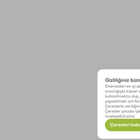
Gizliliğiniz biz
Sitemizden en iyi şe
aracılığıyla kişisel
kullanılmakta olup, 
yapabilmek için fark
Çerezlerle verdiğin
Çerezler yoluyla işl
inceleyebilirsiniz.
Çerezleri kabu