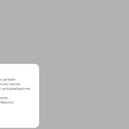
e çerezler
zorunlu olarak
 ve kişiselleştirme
siniz.
 Metni'ni