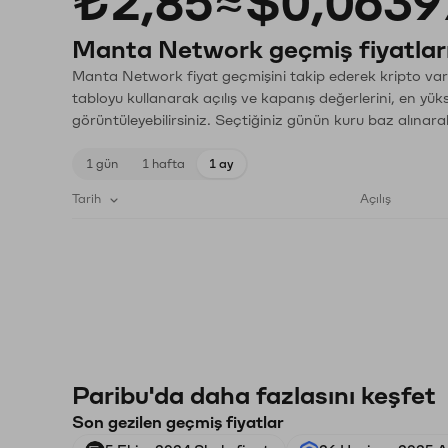
₺2,85
≈
$0,0639
Manta Network geçmiş fiyatlar
Manta Network fiyat geçmişini takip ederek kripto varl
tabloyu kullanarak açılış ve kapanış değerlerini, en yük
görüntüleyebilirsiniz. Seçtiğiniz günün kuru baz alınarak
1 gün
1 hafta
1 ay
Tarih
Açılış
Paribu'da daha fazlasını keşfet
Son gezilen geçmiş fiyatlar