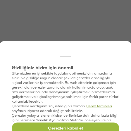
Gizliliğiniz bizim için önemli
Sitemizden en iyi şekilde faydalanabilmeniz için, amaçlarla
sınırlı ve gizliliğe uygun olacak şekilde çerezler aracılığıyla
kişisel verileriniz işlenmektedir. Bu web sitesinin çalışması için
gerekli olan çerezler zorunlu olarak kullanılmakta olup, açık
rıza vermeniz halinde deneyiminizi iyileştirmek, hizmetlerimizi
geliştirmek ve kişiselleştirme yapabilmek için farklı çerez türleri
kullanılabilecektir.
Çerezlerle verdiğiniz izni, istediğiniz zaman
Çerez tercihleri
sayfasını ziyaret ederek değiştirebilirsiniz.
Çerezler yoluyla işlenen kişisel verilerinize dair daha fazla bilgi
için Çerezlere Yönelik Aydınlatma Metni'ni inceleyebilirsiniz.
Çerezleri kabul et