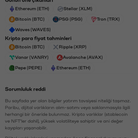
Günün öne çıkanları
Ethereum (ETH)
Stellar (XLM)
Bitcoin (BTC)
PSG (PSG)
Tron (TRX)
Waves (WAVES)
Kripto para fiyat tahminleri
Bitcoin (BTC)
Ripple (XRP)
Vanar (VANRY)
Avalanche (AVAX)
Pepe (PEPE)
Ethereum (ETH)
Sorumluluk reddi
Bu sayfada yer alan bilgiler yatırım tavsiyesi niteliği taşımaz.
Paribu, dijital varlıkların alım-satımı veya saklanmasıyla ilgili
herhangi bir öneride bulunmaz. Kripto varlıklar (stablecoin
ve NFT'ler dahil), yüksek volatiliteye sahiptir ve ani değer
kayıpları yaşanabilir.