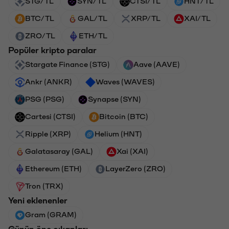
STG/TL
SYN/TL
CTSI/TL
HNT/TL
BTC/TL
GAL/TL
XRP/TL
XAI/TL
ZRO/TL
ETH/TL
Popüler kripto paralar
Stargate Finance (STG)
Aave (AAVE)
Ankr (ANKR)
Waves (WAVES)
PSG (PSG)
Synapse (SYN)
Cartesi (CTSI)
Bitcoin (BTC)
Ripple (XRP)
Helium (HNT)
Galatasaray (GAL)
Xai (XAI)
Ethereum (ETH)
LayerZero (ZRO)
Tron (TRX)
Yeni eklenenler
Gram (GRAM)