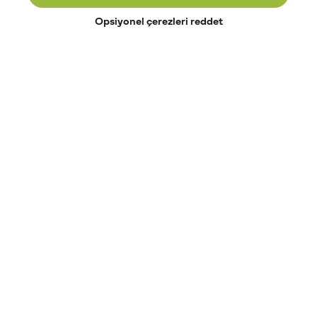
Opsiyonel çerezleri reddet
Paribu’yu keşfet
Eğitimler
Etkinlikler
Açık pozisyonlar
Paribu sistem durumu
API dokümantasyonu
Paribu rehberi
Kripto varlık nasıl alınır?
Kripto varlık nedir?
Paribu para yatırma
Paribu para çekme
Token nedir?
Altcoin nedir?