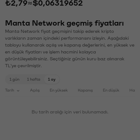
₺2,79
≈
$0,06319652
Manta Network geçmiş fiyatları
Manta Network fiyat geçmişini takip ederek kripto
varlıkların zaman içindeki performansını izleyin. Aşağıdaki
tabloyu kullanarak açılış ve kapanış değerlerini, en yüksek ve
en düşük fiyatları ve işlem hacmini kolayca
görüntüleyebilirsiniz. Seçtiğiniz günün kuru baz alınarak
TL'ye çevrilmiştir.
1 gün
1 hafta
1 ay
Tarih
Açılış
En yüksek
Kapanış
En düşük
Haci
Bu tarih aralığı için veri bulunamadı.