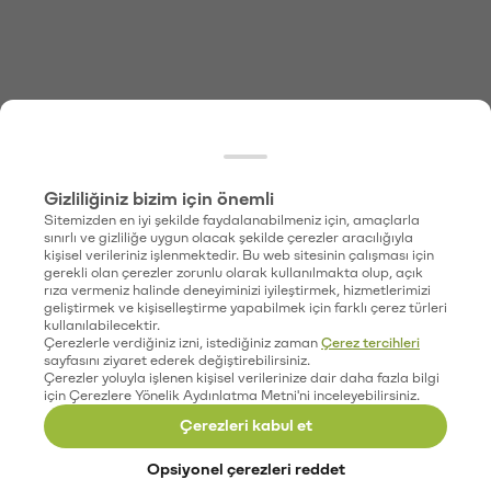
Gizliliğiniz bizim için önemli
Sitemizden en iyi şekilde faydalanabilmeniz için, amaçlarla
sınırlı ve gizliliğe uygun olacak şekilde çerezler aracılığıyla
kişisel verileriniz işlenmektedir. Bu web sitesinin çalışması için
gerekli olan çerezler zorunlu olarak kullanılmakta olup, açık
rıza vermeniz halinde deneyiminizi iyileştirmek, hizmetlerimizi
geliştirmek ve kişiselleştirme yapabilmek için farklı çerez türleri
kullanılabilecektir.
Çerezlerle verdiğiniz izni, istediğiniz zaman
Çerez tercihleri
sayfasını ziyaret ederek değiştirebilirsiniz.
Çerezler yoluyla işlenen kişisel verilerinize dair daha fazla bilgi
için Çerezlere Yönelik Aydınlatma Metni'ni inceleyebilirsiniz.
Çerezleri kabul et
Opsiyonel çerezleri reddet