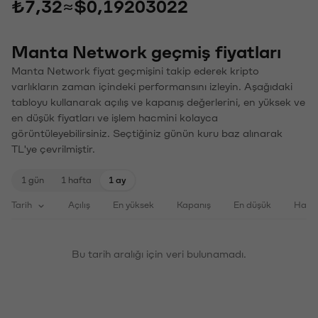
₺7,32
≈
$0,19203022
Manta Network geçmiş fiyatları
Manta Network fiyat geçmişini takip ederek kripto
varlıkların zaman içindeki performansını izleyin. Aşağıdaki
tabloyu kullanarak açılış ve kapanış değerlerini, en yüksek ve
en düşük fiyatları ve işlem hacmini kolayca
görüntüleyebilirsiniz. Seçtiğiniz günün kuru baz alınarak
TL'ye çevrilmiştir.
1 gün
1 hafta
1 ay
Tarih
Açılış
En yüksek
Kapanış
En düşük
Haci
Bu tarih aralığı için veri bulunamadı.