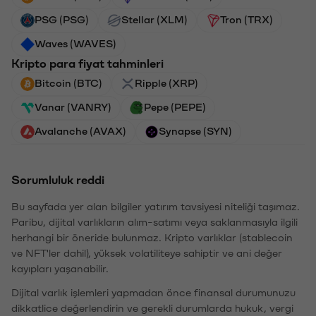
PSG (PSG)
Stellar (XLM)
Tron (TRX)
Waves (WAVES)
Kripto para fiyat tahminleri
Bitcoin (BTC)
Ripple (XRP)
Vanar (VANRY)
Pepe (PEPE)
Avalanche (AVAX)
Synapse (SYN)
Sorumluluk reddi
Bu sayfada yer alan bilgiler yatırım tavsiyesi niteliği taşımaz.
Paribu, dijital varlıkların alım-satımı veya saklanmasıyla ilgili
herhangi bir öneride bulunmaz. Kripto varlıklar (stablecoin
ve NFT'ler dahil), yüksek volatiliteye sahiptir ve ani değer
kayıpları yaşanabilir.
Dijital varlık işlemleri yapmadan önce finansal durumunuzu
dikkatlice değerlendirin ve gerekli durumlarda hukuk, vergi