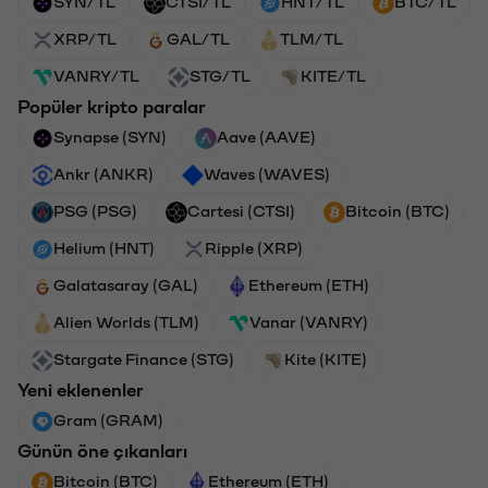
SYN/TL
CTSI/TL
HNT/TL
BTC/TL
XRP/TL
GAL/TL
TLM/TL
VANRY/TL
STG/TL
KITE/TL
Popüler kripto paralar
Synapse (SYN)
Aave (AAVE)
Ankr (ANKR)
Waves (WAVES)
PSG (PSG)
Cartesi (CTSI)
Bitcoin (BTC)
Helium (HNT)
Ripple (XRP)
Galatasaray (GAL)
Ethereum (ETH)
Alien Worlds (TLM)
Vanar (VANRY)
Stargate Finance (STG)
Kite (KITE)
Yeni eklenenler
Gram (GRAM)
Günün öne çıkanları
Bitcoin (BTC)
Ethereum (ETH)