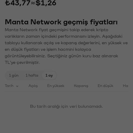
₺43,77
≈
$1,26
Manta Network geçmiş fiyatları
Manta Network fiyat geçmişini takip ederek kripto
varlıkların zaman içindeki performansını izleyin. Aşağıdaki
tabloyu kullanarak açılış ve kapanış değerlerini, en yüksek ve
en düşük fiyatları ve işlem hacmini kolayca
görüntüleyebilirsiniz. Seçtiğiniz günün kuru baz alınarak
TL'ye çevrilmiştir.
1 gün
1 hafta
1 ay
Tarih
Açılış
En yüksek
Kapanış
En düşük
Haci
Bu tarih aralığı için veri bulunamadı.