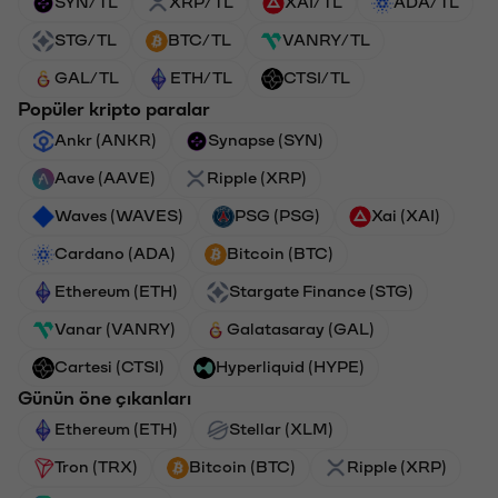
SYN/TL
XRP/TL
XAI/TL
ADA/TL
STG/TL
BTC/TL
VANRY/TL
GAL/TL
ETH/TL
CTSI/TL
Popüler kripto paralar
Ankr (ANKR)
Synapse (SYN)
Aave (AAVE)
Ripple (XRP)
Waves (WAVES)
PSG (PSG)
Xai (XAI)
Cardano (ADA)
Bitcoin (BTC)
Ethereum (ETH)
Stargate Finance (STG)
Vanar (VANRY)
Galatasaray (GAL)
Cartesi (CTSI)
Hyperliquid (HYPE)
Günün öne çıkanları
Ethereum (ETH)
Stellar (XLM)
Tron (TRX)
Bitcoin (BTC)
Ripple (XRP)