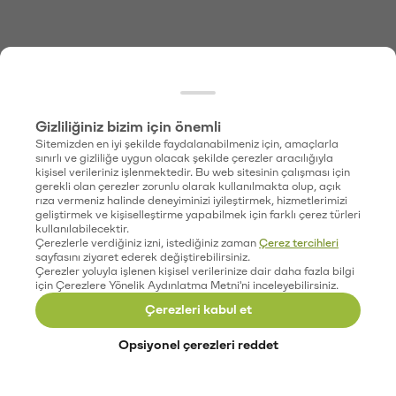
Gizliliğiniz bizim için önemli
Sitemizden en iyi şekilde faydalanabilmeniz için, amaçlarla
sınırlı ve gizliliğe uygun olacak şekilde çerezler aracılığıyla
kişisel verileriniz işlenmektedir. Bu web sitesinin çalışması için
gerekli olan çerezler zorunlu olarak kullanılmakta olup, açık
rıza vermeniz halinde deneyiminizi iyileştirmek, hizmetlerimizi
geliştirmek ve kişiselleştirme yapabilmek için farklı çerez türleri
kullanılabilecektir.
Çerezlerle verdiğiniz izni, istediğiniz zaman
Çerez tercihleri
sayfasını ziyaret ederek değiştirebilirsiniz.
Çerezler yoluyla işlenen kişisel verilerinize dair daha fazla bilgi
için Çerezlere Yönelik Aydınlatma Metni'ni inceleyebilirsiniz.
Çerezleri kabul et
Opsiyonel çerezleri reddet