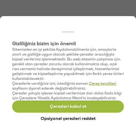
Gizliliğiniz bizim için önemli
Sitemizden en iyi şekilde faydalanabilmeniz için, amaçlarla
sınırlı ve gizliliğe uygun olacak şekilde çerezler aracılığıyla
kişisel verileriniz işlenmektedir. Bu web sitesinin çalışması için
gerekli olan çerezler zorunlu olarak kullanılmakta olup, açık
rıza vermeniz halinde deneyiminizi iyileştirmek, hizmetlerimizi
geliştirmek ve kişiselleştirme yapabilmek için farklı çerez türleri
kullanılabilecektir.
Çerezlerle verdiğiniz izni, istediğiniz zaman
Çerez tercihleri
sayfasını ziyaret ederek değiştirebilirsiniz.
Çerezler yoluyla işlenen kişisel verilerinize dair daha fazla bilgi
için Çerezlere Yönelik Aydınlatma Metni'ni inceleyebilirsiniz.
Çerezleri kabul et
Opsiyonel çerezleri reddet