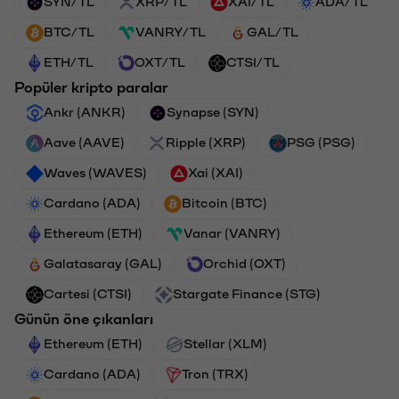
SYN/TL
XRP/TL
XAI/TL
ADA/TL
BTC/TL
VANRY/TL
GAL/TL
ETH/TL
OXT/TL
CTSI/TL
Popüler kripto paralar
Ankr (ANKR)
Synapse (SYN)
Aave (AAVE)
Ripple (XRP)
PSG (PSG)
Waves (WAVES)
Xai (XAI)
Cardano (ADA)
Bitcoin (BTC)
Ethereum (ETH)
Vanar (VANRY)
Galatasaray (GAL)
Orchid (OXT)
Cartesi (CTSI)
Stargate Finance (STG)
Günün öne çıkanları
Ethereum (ETH)
Stellar (XLM)
Cardano (ADA)
Tron (TRX)