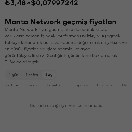
₺3,48
≈
$0,07997242
Manta Network geçmiş fiyatları
Manta Network fiyat geçmişini takip ederek kripto
varlıkların zaman içindeki performansını izleyin. Aşağıdaki
tabloyu kullanarak açılış ve kapanış değerlerini, en yüksek ve
en düşük fiyatları ve işlem hacmini kolayca
görüntüleyebilirsiniz. Seçtiğiniz günün kuru baz alınarak
TL'ye çevrilmiştir.
1 gün
1 hafta
1 ay
Tarih
Açılış
En yüksek
Kapanış
En düşük
Haci
Bu tarih aralığı için veri bulunamadı.