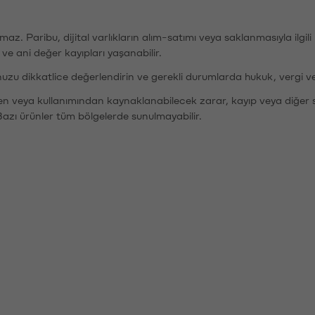
şımaz. Paribu, dijital varlıkların alım-satımı veya saklanmasıyla ilgi
r ve ani değer kayıpları yaşanabilir.
nuzu dikkatlice değerlendirin ve gerekli durumlarda hukuk, vergi v
den veya kullanımından kaynaklanabilecek zarar, kayıp veya diğer 
Bazı ürünler tüm bölgelerde sunulmayabilir.