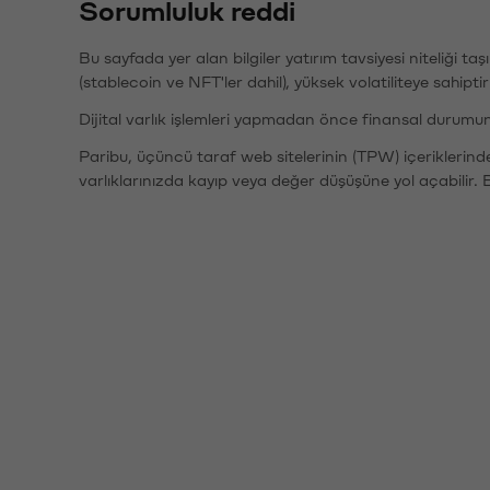
Sorumluluk reddi
Bu sayfada yer alan bilgiler yatırım tavsiyesi niteliği ta
(stablecoin ve NFT'ler dahil), yüksek volatiliteye sahipti
Dijital varlık işlemleri yapmadan önce finansal durumu
Paribu, üçüncü taraf web sitelerinin (TPW) içeriklerin
varlıklarınızda kayıp veya değer düşüşüne yol açabilir. 