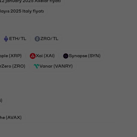
12 january 2025 Axelar fiyatı
ayıs 2025 Italy fiyatı
ETH/TL
ZRO/TL
pple (XRP)
Xai (XAI)
Synapse (SYN)
rZero (ZRO)
Vanar (VANRY)
)
he (AVAX)