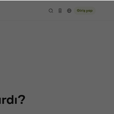
Giriş yap
ardı?