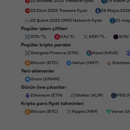
22 october 2025 Treasure fiyatı
29 Kasım 20
22 Ekim 2025 Treasure fiyatı
28 Mayıs 2026 
22 Şubat 2022 OMG Network fiyatı
21 may 
Popüler işlem çiftleri
STG/TL
XAI/TL
XRP/TL
SYN/
Popüler kripto paralar
Stargate Finance (STG)
Aave (AAVE)
Bitcoin (BTC)
Helium (HNT)
Galatas
Yeni eklenenler
Gram (GRAM)
Günün öne çıkanları
Ethereum (ETH)
Stellar (XLM)
PSG (
Kripto para fiyat tahminleri
Bitcoin (BTC)
Ripple (XRP)
Vanar (