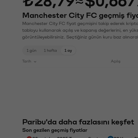
₺28,79
≈
$0,667
Manchester City FC geçmiş fiya
Manchester City FC fiyat geçmişini takip ederek kripto 
tabloyu kullanarak açılış ve kapanış değerlerini, en yük
görüntüleyebilirsiniz. Seçtiğiniz günün kuru baz alınarak
1 gün
1 hafta
1 ay
Tarih
Açılış
Paribu'da daha fazlasını keşfet
Son gezilen geçmiş fiyatlar