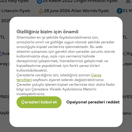
23 Italy fiyatı
25 Kasım 2022 Origin Protocol fiyatı
Litecoin fiyatı
28 june 2026 Alien Worlds fiyatı
21 M
2025 Italy fiyatı
Gizliliğiniz bizim için önemli
TL
HNT/TL
BTC/TL
GAL/TL
OXT/TL
Sitemizden en iyi şekilde faydalanabilmeniz için,
amaçlarla sınırlı ve gizliliğe uygun olacak şekilde çerezler
aracılığıyla kişisel verileriniz işlenmektedir. Bu web
sitesinin çalışması için gerekli olan çerezler zorunlu olarak
Ankr (ANKR)
Waves (WAVES)
PSG (PSG)
Ri
kullanılmakta olup, açık rıza vermeniz halinde
deneyiminizi iyileştirmek, hizmetlerimizi geliştirmek ve
aray (GAL)
Ethereum (ETH)
Orchid (OXT)
Laye
kişiselleştirme yapabilmek için farklı çerez türleri
kullanılabilecektir.
Çerezlerle verdiğiniz izni, istediğiniz zaman
Çerez
tercihleri
sayfasını ziyaret ederek değiştirebilirsiniz.
Çerezler yoluyla işlenen kişisel verilerinize dair daha fazla
bilgi için Çerezlere Yönelik Aydınlatma Metni'ni
inceleyebilirsiniz.
PSG)
Bitcoin (BTC)
Tron (TRX)
Waves (WAVES
Çerezleri kabul et
Opsiyonel çerezleri reddet
VANRY)
Bonk (BONK)
Ethereum (ETH)
Avalanc