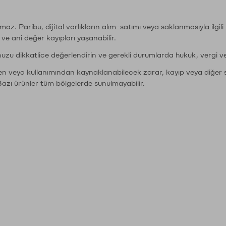
şımaz. Paribu, dijital varlıkların alım-satımı veya saklanmasıyla ilgi
r ve ani değer kayıpları yaşanabilir.
nuzu dikkatlice değerlendirin ve gerekli durumlarda hukuk, vergi v
den veya kullanımından kaynaklanabilecek zarar, kayıp veya diğer 
Bazı ürünler tüm bölgelerde sunulmayabilir.