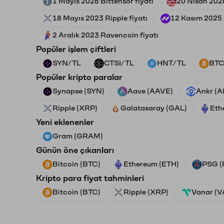
1 Mayıs 2026 Bittensor fiyatı
20 Nisan 2026
18 Mayıs 2023 Ripple fiyatı
12 Kasım 2025 A
2 Aralık 2023 Ravencoin fiyatı
Popüler işlem çiftleri
SYN/TL
CTSI/TL
HNT/TL
BTC
Popüler kripto paralar
Synapse (SYN)
Aave (AAVE)
Ankr (
Ripple (XRP)
Galatasaray (GAL)
Eth
Yeni eklenenler
Gram (GRAM)
Günün öne çıkanları
Bitcoin (BTC)
Ethereum (ETH)
PSG (
Kripto para fiyat tahminleri
Bitcoin (BTC)
Ripple (XRP)
Vanar (