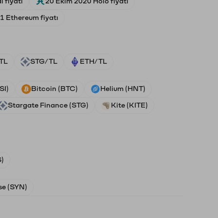
 fiyatı
20 Ekim 2020 Holo fiyatı
1 Ethereum fiyatı
TL
STG/TL
ETH/TL
SI)
Bitcoin (BTC)
Helium (HNT)
Stargate Finance (STG)
Kite (KITE)
)
e (SYN)