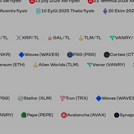
 Sei fiyatı
23 july 2026 Xai fiyatı
23 Temmuz 2026 Xai
vantis fiyatı
10 Eylül 2025 Theta fiyatı
20 Ekim 202
/TL
XRP/TL
GAL/TL
TLM/TL
VANRY/
ANKR)
Waves (WAVES)
PSG (PSG)
Cartesi (CT
ereum (ETH)
Alien Worlds (TLM)
Vanar (VANRY)
PSG)
Stellar (XLM)
Tron (TRX)
Waves (WAVES
VANRY)
Pepe (PEPE)
Avalanche (AVAX)
Synaps