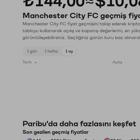
₺144,00
≈
$10,0
Manchester City FC geçmiş fiya
Manchester City FC fiyat geçmişini takip ederek kripto 
tabloyu kullanarak açılış ve kapanış değerlerini, en yük
görüntüleyebilirsiniz. Seçtiğiniz günün kuru baz alınarak
1 gün
1 hafta
1 ay
Tarih
Açılış
Paribu'da daha fazlasını keşfet
Son gezilen geçmiş fiyatlar