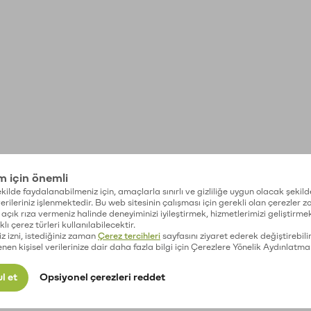
im için önemli
kilde faydalanabilmeniz için, amaçlarla sınırlı ve gizliliğe uygun olacak şekild
 verileriniz işlenmektedir. Bu web sitesinin çalışması için gerekli olan çerezler 
açık rıza vermeniz halinde deneyiminizi iyileştirmek, hizmetlerimizi geliştirmek
lı çerez türleri kullanılabilecektir.
iz izni, istediğiniz zaman
Çerez tercihleri
sayfasını ziyaret ederek değiştirebilir
enen kişisel verilerinize dair daha fazla bilgi için Çerezlere Yönelik Aydınlatma
l et
Opsiyonel çerezleri reddet