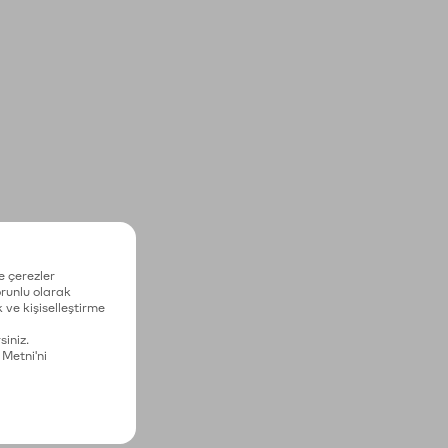
e çerezler
zorunlu olarak
 ve kişiselleştirme
siniz.
 Metni'ni