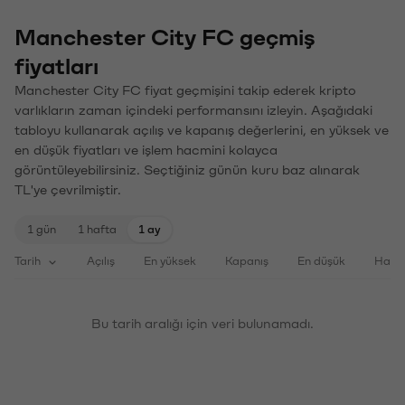
Manchester City FC geçmiş
fiyatları
Manchester City FC fiyat geçmişini takip ederek kripto
varlıkların zaman içindeki performansını izleyin. Aşağıdaki
tabloyu kullanarak açılış ve kapanış değerlerini, en yüksek ve
en düşük fiyatları ve işlem hacmini kolayca
görüntüleyebilirsiniz. Seçtiğiniz günün kuru baz alınarak
TL'ye çevrilmiştir.
1 gün
1 hafta
1 ay
Tarih
Açılış
En yüksek
Kapanış
En düşük
Haci
Bu tarih aralığı için veri bulunamadı.