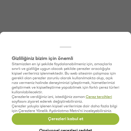
Gizliliğiniz bizim için önemli
Sitemizden en iyi şekilde faydalanabilmeniz için, amaçlarla
sınırlı ve gizliliğe uygun olacak şekilde çerezler aracılığıyla
kişisel verileriniz işlenmektedir. Bu web sitesinin çalışması için
gerekli olan çerezler zorunlu olarak kullanılmakta olup, açık
rıza vermeniz halinde deneyiminizi iyileştirmek, hizmetlerimizi
geliştirmek ve kişiselleştirme yapabilmek için farklı çerez türleri
kullanılabilecektir.
Çerezlerle verdiğiniz izni, istediğiniz zaman
Çerez tercihleri
sayfasını ziyaret ederek değiştirebilirsiniz.
Çerezler yoluyla işlenen kişisel verilerinize dair daha fazla bilgi
için Çerezlere Yönelik Aydınlatma Metni'ni inceleyebilirsiniz.
Çerezleri kabul et
Opsiyonel çerezleri reddet