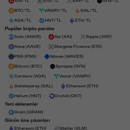
XAI/TL
STG/TL
XRP/TL
SYN/TL
BTC/TL
VANRY/TL
GAL/TL
ADA/TL
HNT/TL
ETH/TL
Popüler kripto paralar
Ankr (ANKR)
Xai (XAI)
Ripple (XRP)
Aave (AAVE)
Stargate Finance (STG)
PSG (PSG)
Waves (WAVES)
Bitcoin (BTC)
Synapse (SYN)
Cardano (ADA)
Vanar (VANRY)
Galatasaray (GAL)
Ethereum (ETH)
Helium (HNT)
Orchid (OXT)
Yeni eklenenler
Gram (GRAM)
Günün öne çıkanları
Ethereum (ETH)
Stellar (XLM)