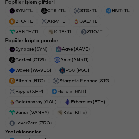
Popüler işlem çiftleri
SYN/TL
CTSI/TL
STG/TL
HNT/TL
BTC/TL
XRP/TL
GAL/TL
VANRY/TL
KITE/TL
ZRO/TL
Popüler kripto paralar
Synapse (SYN)
Aave (AAVE)
Cartesi (CTSI)
Ankr (ANKR)
Waves (WAVES)
PSG (PSG)
Bitcoin (BTC)
Stargate Finance (STG)
Ripple (XRP)
Helium (HNT)
Galatasaray (GAL)
Ethereum (ETH)
Vanar (VANRY)
Kite (KITE)
LayerZero (ZRO)
Yeni eklenenler