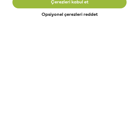
Çerezleri kabul et
Opsiyonel çerezleri reddet
Paribu’yu keşfet
Eğitimler
Etkinlikler
Açık pozisyonlar
Paribu sistem durumu
API dokümantasyonu
Paribu rehberi
Kripto varlık nasıl alınır?
Kripto varlık nedir?
Paribu para yatırma
Paribu para çekme