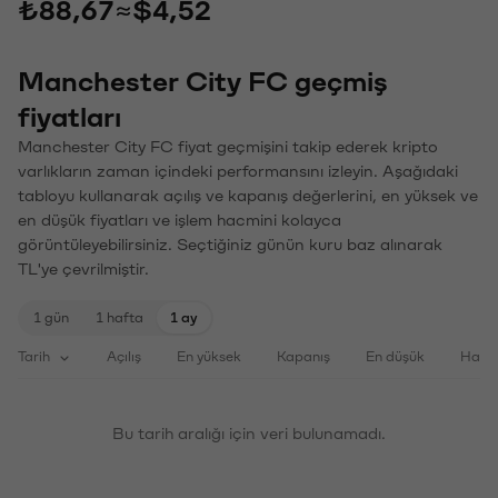
₺88,67
≈
$4,52
Manchester City FC geçmiş
fiyatları
Manchester City FC fiyat geçmişini takip ederek kripto
varlıkların zaman içindeki performansını izleyin. Aşağıdaki
tabloyu kullanarak açılış ve kapanış değerlerini, en yüksek ve
en düşük fiyatları ve işlem hacmini kolayca
görüntüleyebilirsiniz. Seçtiğiniz günün kuru baz alınarak
TL'ye çevrilmiştir.
1 gün
1 hafta
1 ay
Tarih
Açılış
En yüksek
Kapanış
En düşük
Haci
Bu tarih aralığı için veri bulunamadı.