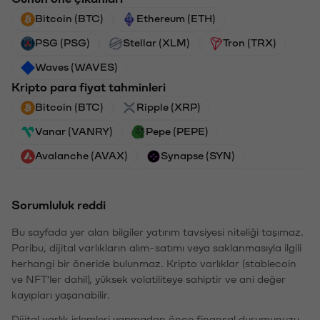
Bitcoin (BTC)
Ethereum (ETH)
PSG (PSG)
Stellar (XLM)
Tron (TRX)
Waves (WAVES)
Kripto para fiyat tahminleri
Bitcoin (BTC)
Ripple (XRP)
Vanar (VANRY)
Pepe (PEPE)
Avalanche (AVAX)
Synapse (SYN)
Sorumluluk reddi
Bu sayfada yer alan bilgiler yatırım tavsiyesi niteliği taşımaz.
Paribu, dijital varlıkların alım-satımı veya saklanmasıyla ilgili
herhangi bir öneride bulunmaz. Kripto varlıklar (stablecoin
ve NFT'ler dahil), yüksek volatiliteye sahiptir ve ani değer
kayıpları yaşanabilir.
Dijital varlık işlemleri yapmadan önce finansal durumunuzu