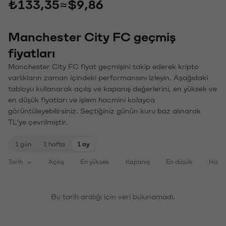
₺133,35
≈
$9,86
Manchester City FC geçmiş
fiyatları
Manchester City FC fiyat geçmişini takip ederek kripto
varlıkların zaman içindeki performansını izleyin. Aşağıdaki
tabloyu kullanarak açılış ve kapanış değerlerini, en yüksek ve
en düşük fiyatları ve işlem hacmini kolayca
görüntüleyebilirsiniz. Seçtiğiniz günün kuru baz alınarak
TL'ye çevrilmiştir.
1 gün
1 hafta
1 ay
Tarih
Açılış
En yüksek
Kapanış
En düşük
Haci
Bu tarih aralığı için veri bulunamadı.