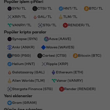
Popüler işlem çiftleri
SYN/TL
CTSI/TL
HNT/TL
BTC/TL
XRP/TL
GAL/TL
TLM/TL
VANRY/TL
STG/TL
RENDER/TL
Popüler kripto paralar
Synapse (SYN)
Aave (AAVE)
Ankr (ANKR)
Waves (WAVES)
PSG (PSG)
Cartesi (CTSI)
Bitcoin (BTC)
Helium (HNT)
Ripple (XRP)
Galatasaray (GAL)
Ethereum (ETH)
Alien Worlds (TLM)
Vanar (VANRY)
Stargate Finance (STG)
Render (RENDER)
Yeni eklenenler
Gram (GRAM)
Günün öne çıkanları