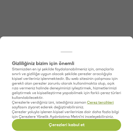
Gizliliğiniz bizim için önemli
Sitemizden en iyi şekilde faydalanabilmeniz için, amaçlarla
sınırlı ve gizliliğe uygun olacak şekilde çerezler aracılığıyla
kişisel verileriniz işlenmektedir. Bu web sitesinin çalışması için
gerekli olan çerezler zorunlu olarak kullanılmakta olup, açık
rıza vermeniz halinde deneyiminizi iyileştirmek, hizmetlerimizi
geliştirmek ve kişiselleştirme yapabilmek için farklı çerez türleri
kullanılabilecektir.
Çerezlerle verdiğiniz izni, istediğiniz zaman
Çerez tercihleri
sayfasını ziyaret ederek değiştirebilirsiniz.
Çerezler yoluyla işlenen kişisel verilerinize dair daha fazla bilgi
için Çerezlere Yönelik Aydınlatma Metni'ni inceleyebilirsiniz.
Çerezleri kabul et