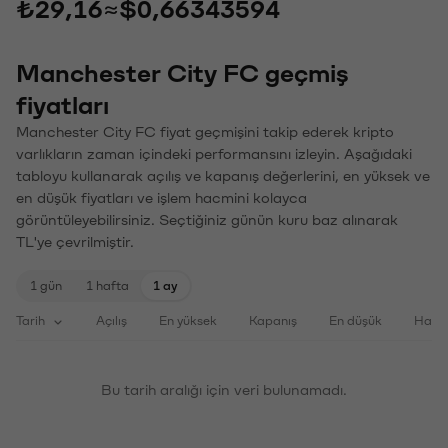
₺29,16
≈
$0,66343594
Manchester City FC geçmiş
fiyatları
Manchester City FC fiyat geçmişini takip ederek kripto
varlıkların zaman içindeki performansını izleyin. Aşağıdaki
tabloyu kullanarak açılış ve kapanış değerlerini, en yüksek ve
en düşük fiyatları ve işlem hacmini kolayca
görüntüleyebilirsiniz. Seçtiğiniz günün kuru baz alınarak
TL'ye çevrilmiştir.
1 gün
1 hafta
1 ay
Tarih
Açılış
En yüksek
Kapanış
En düşük
Haci
Bu tarih aralığı için veri bulunamadı.