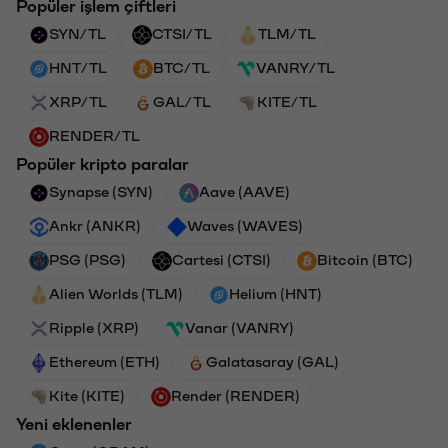
Popüler işlem çiftleri
SYN/TL
CTSI/TL
TLM/TL
HNT/TL
BTC/TL
VANRY/TL
XRP/TL
GAL/TL
KITE/TL
RENDER/TL
Popüler kripto paralar
Synapse (SYN)
Aave (AAVE)
Ankr (ANKR)
Waves (WAVES)
PSG (PSG)
Cartesi (CTSI)
Bitcoin (BTC)
Alien Worlds (TLM)
Helium (HNT)
Ripple (XRP)
Vanar (VANRY)
Ethereum (ETH)
Galatasaray (GAL)
Kite (KITE)
Render (RENDER)
Yeni eklenenler