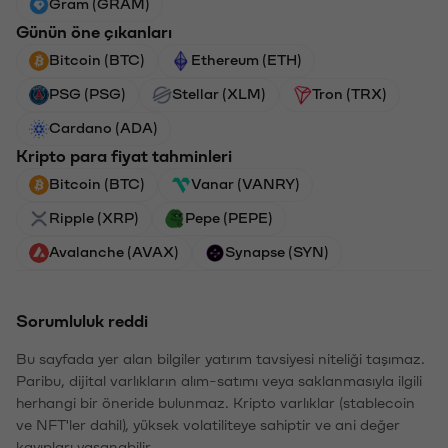
Gram (GRAM)
Günün öne çıkanları
Bitcoin (BTC)
Ethereum (ETH)
PSG (PSG)
Stellar (XLM)
Tron (TRX)
Cardano (ADA)
Kripto para fiyat tahminleri
Bitcoin (BTC)
Vanar (VANRY)
Ripple (XRP)
Pepe (PEPE)
Avalanche (AVAX)
Synapse (SYN)
Sorumluluk reddi
Bu sayfada yer alan bilgiler yatırım tavsiyesi niteliği taşımaz.
Paribu, dijital varlıkların alım-satımı veya saklanmasıyla ilgili
herhangi bir öneride bulunmaz. Kripto varlıklar (stablecoin
ve NFT'ler dahil), yüksek volatiliteye sahiptir ve ani değer
kayıpları yaşanabilir.