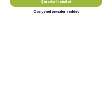
Çerezleri kabul et
Opsiyonel çerezleri reddet
Paribu’yu keşfet
Eğitimler
Etkinlikler
Açık pozisyonlar
Paribu sistem durumu
API dokümantasyonu
Paribu rehberi
Kripto varlık nasıl alınır?
Kripto varlık nedir?
Paribu para yatırma
Paribu para çekme