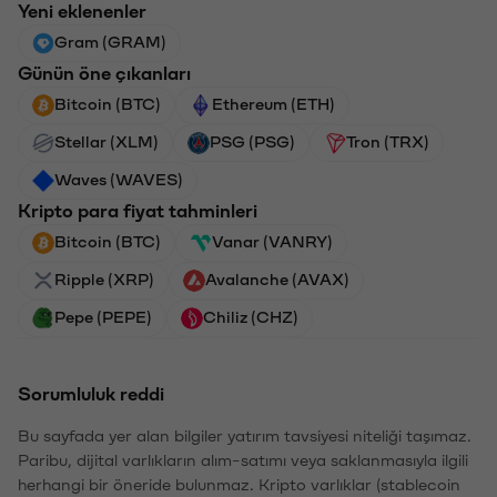
Yeni eklenenler
Gram (GRAM)
Günün öne çıkanları
Bitcoin (BTC)
Ethereum (ETH)
Stellar (XLM)
PSG (PSG)
Tron (TRX)
Waves (WAVES)
Kripto para fiyat tahminleri
Bitcoin (BTC)
Vanar (VANRY)
Ripple (XRP)
Avalanche (AVAX)
Pepe (PEPE)
Chiliz (CHZ)
Sorumluluk reddi
Bu sayfada yer alan bilgiler yatırım tavsiyesi niteliği taşımaz.
Paribu, dijital varlıkların alım-satımı veya saklanmasıyla ilgili
herhangi bir öneride bulunmaz. Kripto varlıklar (stablecoin