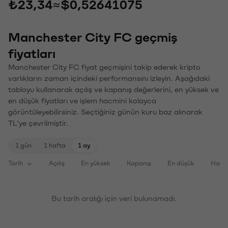
₺23,34
≈
$0,52641075
Manchester City FC geçmiş
fiyatları
Manchester City FC fiyat geçmişini takip ederek kripto
varlıkların zaman içindeki performansını izleyin. Aşağıdaki
tabloyu kullanarak açılış ve kapanış değerlerini, en yüksek ve
en düşük fiyatları ve işlem hacmini kolayca
görüntüleyebilirsiniz. Seçtiğiniz günün kuru baz alınarak
TL'ye çevrilmiştir.
1 gün
1 hafta
1 ay
Tarih
Açılış
En yüksek
Kapanış
En düşük
Haci
Bu tarih aralığı için veri bulunamadı.