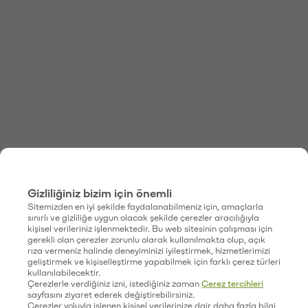
Gizliliğiniz bizim için önemli
Sitemizden en iyi şekilde faydalanabilmeniz için, amaçlarla
sınırlı ve gizliliğe uygun olacak şekilde çerezler aracılığıyla
kişisel verileriniz işlenmektedir. Bu web sitesinin çalışması için
gerekli olan çerezler zorunlu olarak kullanılmakta olup, açık
rıza vermeniz halinde deneyiminizi iyileştirmek, hizmetlerimizi
geliştirmek ve kişiselleştirme yapabilmek için farklı çerez türleri
kullanılabilecektir.
Çerezlerle verdiğiniz izni, istediğiniz zaman
Çerez tercihleri
sayfasını ziyaret ederek değiştirebilirsiniz.
Çerezler yoluyla işlenen kişisel verilerinize dair daha fazla bilgi