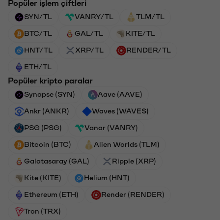
Popüler işlem çiftleri
SYN/TL
VANRY/TL
TLM/TL
BTC/TL
GAL/TL
KITE/TL
HNT/TL
XRP/TL
RENDER/TL
ETH/TL
Popüler kripto paralar
Synapse (SYN)
Aave (AAVE)
Ankr (ANKR)
Waves (WAVES)
PSG (PSG)
Vanar (VANRY)
Bitcoin (BTC)
Alien Worlds (TLM)
Galatasaray (GAL)
Ripple (XRP)
Kite (KITE)
Helium (HNT)
Ethereum (ETH)
Render (RENDER)
Tron (TRX)