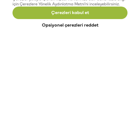
için Çerezlere Yönelik Aydınlatma Metni'ni inceleyebilirsiniz.
Çerezleri kabul et
Opsiyonel çerezleri reddet
Paribu’yu keşfet
Eğitimler
Etkinlikler
Açık pozisyonlar
Paribu sistem durumu
API dokümantasyonu
Paribu rehberi
Kripto varlık nasıl alınır?
Kripto varlık nedir?