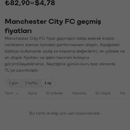
₺82,90
≈
$4,78
Manchester City FC geçmiş
fiyatları
Manchester City FC fiyat geçmişini takip ederek kripto
varlıkların zaman içindeki performansını izleyin. Aşağıdaki
tabloyu kullanarak açılış ve kapanış değerlerini, en yüksek ve
en düşük fiyatları ve işlem hacmini kolayca
görüntüleyebilirsiniz. Seçtiğiniz günün kuru baz alınarak
TL'ye çevrilmiştir.
1 gün
1 hafta
1 ay
Tarih
Açılış
En yüksek
Kapanış
En düşük
Haci
Bu tarih aralığı için veri bulunamadı.