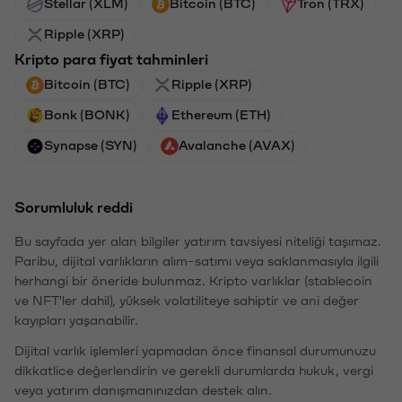
Stellar (XLM)
Bitcoin (BTC)
Tron (TRX)
Ripple (XRP)
Kripto para fiyat tahminleri
Bitcoin (BTC)
Ripple (XRP)
Bonk (BONK)
Ethereum (ETH)
Synapse (SYN)
Avalanche (AVAX)
Sorumluluk reddi
Bu sayfada yer alan bilgiler yatırım tavsiyesi niteliği taşımaz.
Paribu, dijital varlıkların alım-satımı veya saklanmasıyla ilgili
herhangi bir öneride bulunmaz. Kripto varlıklar (stablecoin
ve NFT'ler dahil), yüksek volatiliteye sahiptir ve ani değer
kayıpları yaşanabilir.
Dijital varlık işlemleri yapmadan önce finansal durumunuzu
dikkatlice değerlendirin ve gerekli durumlarda hukuk, vergi
veya yatırım danışmanınızdan destek alın.