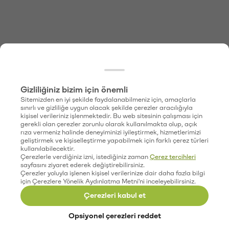
Gizliliğiniz bizim için önemli
Sitemizden en iyi şekilde faydalanabilmeniz için, amaçlarla
sınırlı ve gizliliğe uygun olacak şekilde çerezler aracılığıyla
kişisel verileriniz işlenmektedir. Bu web sitesinin çalışması için
gerekli olan çerezler zorunlu olarak kullanılmakta olup, açık
rıza vermeniz halinde deneyiminizi iyileştirmek, hizmetlerimizi
geliştirmek ve kişiselleştirme yapabilmek için farklı çerez türleri
kullanılabilecektir.
Çerezlerle verdiğiniz izni, istediğiniz zaman
Çerez tercihleri
sayfasını ziyaret ederek değiştirebilirsiniz.
Çerezler yoluyla işlenen kişisel verilerinize dair daha fazla bilgi
için Çerezlere Yönelik Aydınlatma Metni'ni inceleyebilirsiniz.
Çerezleri kabul et
Opsiyonel çerezleri reddet