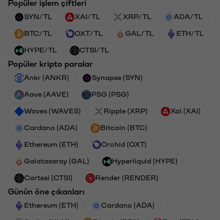
Popüler işlem çiftleri
SYN/TL
XAI/TL
XRP/TL
ADA/TL
BTC/TL
OXT/TL
GAL/TL
ETH/TL
HYPE/TL
CTSI/TL
Popüler kripto paralar
Ankr (ANKR)
Synapse (SYN)
Aave (AAVE)
PSG (PSG)
Waves (WAVES)
Ripple (XRP)
Xai (XAI)
Cardano (ADA)
Bitcoin (BTC)
Ethereum (ETH)
Orchid (OXT)
Galatasaray (GAL)
Hyperliquid (HYPE)
Cartesi (CTSI)
Render (RENDER)
Günün öne çıkanları
Ethereum (ETH)
Cardano (ADA)