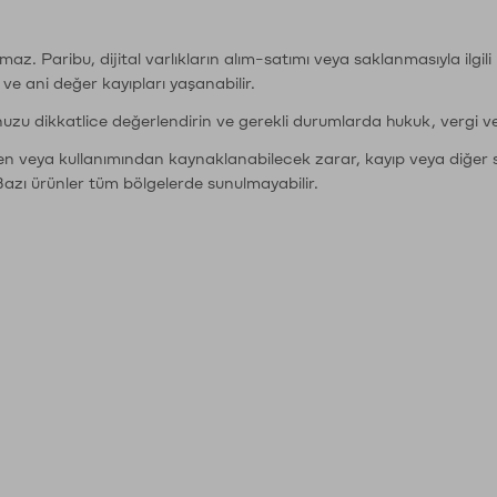
şımaz. Paribu, dijital varlıkların alım-satımı veya saklanmasıyla ilgi
r ve ani değer kayıpları yaşanabilir.
nuzu dikkatlice değerlendirin ve gerekli durumlarda hukuk, vergi v
den veya kullanımından kaynaklanabilecek zarar, kayıp veya diğer 
Bazı ürünler tüm bölgelerde sunulmayabilir.