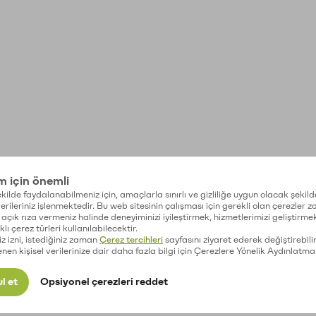
im için önemli
kilde faydalanabilmeniz için, amaçlarla sınırlı ve gizliliğe uygun olacak şekild
 verileriniz işlenmektedir. Bu web sitesinin çalışması için gerekli olan çerezler 
açık rıza vermeniz halinde deneyiminizi iyileştirmek, hizmetlerimizi geliştirmek
lı çerez türleri kullanılabilecektir.
iz izni, istediğiniz zaman
Çerez tercihleri
sayfasını ziyaret ederek değiştirebilir
enen kişisel verilerinize dair daha fazla bilgi için Çerezlere Yönelik Aydınlatma
l et
Opsiyonel çerezleri reddet