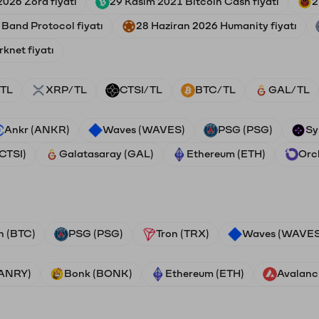
2026 Zora fiyatı
29 Kasım 2021 Bitcoin Cash fiyatı
2
 Band Protocol fiyatı
28 Haziran 2026 Humanity fiyatı
knet fiyatı
TL
XRP/TL
CTSI/TL
BTC/TL
GAL/TL
Ankr (ANKR)
Waves (WAVES)
PSG (PSG)
Sy
(CTSI)
Galatasaray (GAL)
Ethereum (ETH)
Orc
n (BTC)
PSG (PSG)
Tron (TRX)
Waves (WAVES
VANRY)
Bonk (BONK)
Ethereum (ETH)
Avalanc