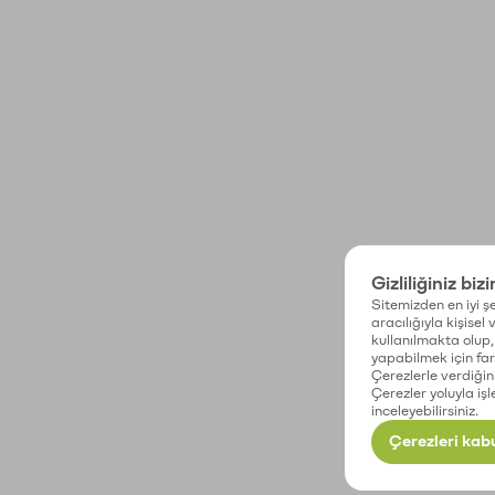
Gizliliğiniz biz
Sitemizden en iyi şe
aracılığıyla kişisel
kullanılmakta olup, 
yapabilmek için fark
Çerezlerle verdiğin
Çerezler yoluyla işl
inceleyebilirsiniz.
Çerezleri kabu