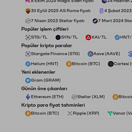
8 Ekim 2025 Magic Eden fiyatı
24 Haziran 
30 Eylül 2025 AS Roma fiyatı
4 Şubat 2023
7 Nisan 2023 Stellar fiyatı
7 Mart 2024 Star
Popüler işlem çiftleri
STG/TL
SYN/TL
XAI/TL
HNT/
Popüler kripto paralar
Stargate Finance (STG)
Aave (AAVE)
Helium (HNT)
Bitcoin (BTC)
Cartesi 
Yeni eklenenler
Gram (GRAM)
Günün öne çıkanları
Ethereum (ETH)
Stellar (XLM)
Bitcoi
Kripto para fiyat tahminleri
Bitcoin (BTC)
Ripple (XRP)
Vanar (