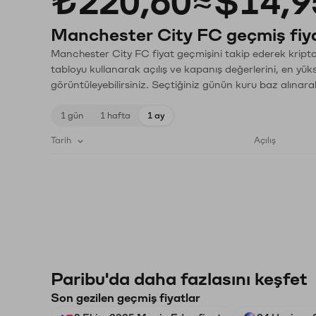
₺220,60
≈
$14,9
Manchester City FC geçmiş fiya
Manchester City FC fiyat geçmişini takip ederek kripto 
tabloyu kullanarak açılış ve kapanış değerlerini, en yük
görüntüleyebilirsiniz. Seçtiğiniz günün kuru baz alınarak
1 gün
1 hafta
1 ay
Tarih
Açılış
Paribu'da daha fazlasını keşfet
Son gezilen geçmiş fiyatlar