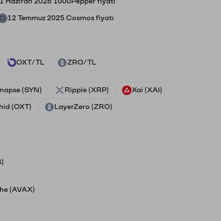
1 Haziran 2026 1000Pepper fiyatı
12 Temmuz 2025 Cosmos fiyatı
OXT/TL
ZRO/TL
napse (SYN)
Ripple (XRP)
Xai (XAI)
hid (OXT)
LayerZero (ZRO)
)
he (AVAX)