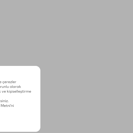
e çerezler
zorunlu olarak
 ve kişiselleştirme
siniz.
 Metni'ni