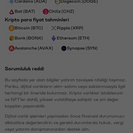
Cardano (ADA)
Dogecoin (DOGE)
Bat (BAT)
Chiliz (CHZ)
Kripto para fiyat tahminleri
Bitcoin (BTC)
Ripple (XRP)
Bonk (BONK)
Ethereum (ETH)
Avalanche (AVAX)
Synapse (SYN)
Sorumluluk reddi
Bu sayfada yer alan bilgiler yatırım tavsiyesi niteliği taşımaz.
Paribu, dijital varlıkların alım-satımı veya saklanmasıyla ilgili
herhangi bir öneride bulunmaz. Kripto varlıklar (stablecoin
ve NFT'ler dahil), yüksek volatiliteye sahiptir ve ani değer
kayıpları yaşanabilir.
Dijital varlık işlemleri yapmadan önce finansal durumunuzu
dikkatlice değerlendirin ve gerekli durumlarda hukuk, vergi
veya yatırım danışmanınızdan destek alın.