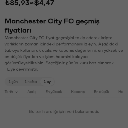
₺85,93
≈
$4,47
Manchester City FC geçmiş
fiyatları
Manchester City FC fiyat geçmişini takip ederek kripto
varlıkların zaman içindeki performansını izleyin. Aşağıdaki
tabloyu kullanarak açılış ve kapanış değerlerini, en yüksek ve
en düşük fiyatları ve işlem hacmini kolayca
görüntüleyebilirsiniz. Seçtiğiniz günün kuru baz alınarak
TL'ye çevrilmiştir.
1 gün
1 hafta
1 ay
Tarih
Açılış
En yüksek
Kapanış
En düşük
Haci
Bu tarih aralığı için veri bulunamadı.