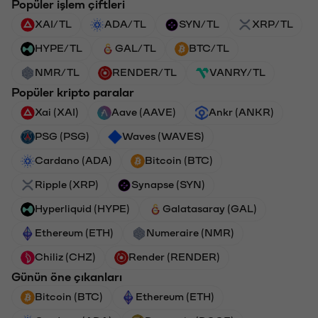
Popüler işlem çiftleri
XAI/TL
ADA/TL
SYN/TL
XRP/TL
HYPE/TL
GAL/TL
BTC/TL
NMR/TL
RENDER/TL
VANRY/TL
Popüler kripto paralar
Xai (XAI)
Aave (AAVE)
Ankr (ANKR)
PSG (PSG)
Waves (WAVES)
Cardano (ADA)
Bitcoin (BTC)
Ripple (XRP)
Synapse (SYN)
Hyperliquid (HYPE)
Galatasaray (GAL)
Ethereum (ETH)
Numeraire (NMR)
Chiliz (CHZ)
Render (RENDER)
Günün öne çıkanları
Bitcoin (BTC)
Ethereum (ETH)