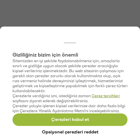
Gizliliğiniz bizim için önemli
Sitemizden en iyi şekilde faydalanabilmeniz için, amaçlarla
sınırlı ve gizliliğe uygun olacak şekilde çerezler aracılığıyla
kişisel verileriniz işlenmektedir. Bu web sitesinin çalışması için
gerekli olan çerezler zorunlu olarak kullanılmakta olup, açık
rıza vermeniz halinde deneyiminizi iyileştirmek, hizmetlerimizi
geliştirmek ve kişiselleştirme yapabilmek için farklı çerez türleri
kullanılabilecektir.
Çerezlerle verdiğiniz izni, istediğiniz zaman
Çerez tercihleri
sayfasını ziyaret ederek değiştirebilirsiniz.
Çerezler yoluyla işlenen kişisel verilerinize dair daha fazla bilgi
için Çerezlere Yönelik Aydınlatma Metni'ni inceleyebilirsiniz.
Çerezleri kabul et
Opsiyonel çerezleri reddet