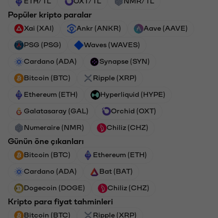
ETH/TL
OXT/TL
NMR/TL
Popüler kripto paralar
Xai (XAI)
Ankr (ANKR)
Aave (AAVE)
PSG (PSG)
Waves (WAVES)
Cardano (ADA)
Synapse (SYN)
Bitcoin (BTC)
Ripple (XRP)
Ethereum (ETH)
Hyperliquid (HYPE)
Galatasaray (GAL)
Orchid (OXT)
Numeraire (NMR)
Chiliz (CHZ)
Günün öne çıkanları
Bitcoin (BTC)
Ethereum (ETH)
Cardano (ADA)
Bat (BAT)
Dogecoin (DOGE)
Chiliz (CHZ)
Kripto para fiyat tahminleri
Bitcoin (BTC)
Ripple (XRP)