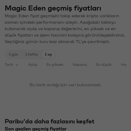
Magic Eden geçmiş fiyatları
Magic Eden fiyat geçmişini takip ederek kripto varlıkların
zaman içindeki performansını izleyin. Aşağıdaki tabloyu
kullanarak açılış ve kapanış değerlerini, en yüksek ve en
düşük fiyatları ve işlem hacmini kolayca görüntüleyebilirsiniz.
Seçtiğiniz günün kuru baz alınarak TL'ye çevrilmiştir.
1 gün
1 hafta
1 ay
Tarih
Açılış
En yüksek
Kapanış
En düşük
Haci
Bu tarih aralığı için veri bulunamadı.
Paribu'da daha fazlasını keşfet
Son gezilen geçmiş fiyatlar