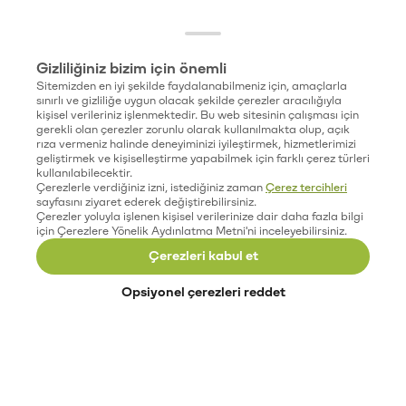
Gizliliğiniz bizim için önemli
Sitemizden en iyi şekilde faydalanabilmeniz için, amaçlarla
sınırlı ve gizliliğe uygun olacak şekilde çerezler aracılığıyla
kişisel verileriniz işlenmektedir. Bu web sitesinin çalışması için
gerekli olan çerezler zorunlu olarak kullanılmakta olup, açık
rıza vermeniz halinde deneyiminizi iyileştirmek, hizmetlerimizi
geliştirmek ve kişiselleştirme yapabilmek için farklı çerez türleri
kullanılabilecektir.
Çerezlerle verdiğiniz izni, istediğiniz zaman
Çerez tercihleri
sayfasını ziyaret ederek değiştirebilirsiniz.
Çerezler yoluyla işlenen kişisel verilerinize dair daha fazla bilgi
için Çerezlere Yönelik Aydınlatma Metni'ni inceleyebilirsiniz.
Çerezleri kabul et
Opsiyonel çerezleri reddet