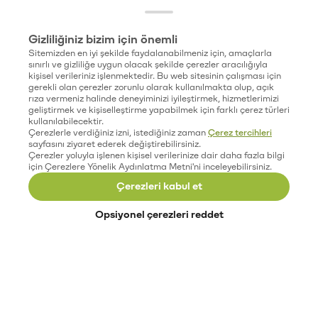
Gizliliğiniz bizim için önemli
Sitemizden en iyi şekilde faydalanabilmeniz için, amaçlarla
sınırlı ve gizliliğe uygun olacak şekilde çerezler aracılığıyla
kişisel verileriniz işlenmektedir. Bu web sitesinin çalışması için
gerekli olan çerezler zorunlu olarak kullanılmakta olup, açık
rıza vermeniz halinde deneyiminizi iyileştirmek, hizmetlerimizi
geliştirmek ve kişiselleştirme yapabilmek için farklı çerez türleri
kullanılabilecektir.
Çerezlerle verdiğiniz izni, istediğiniz zaman
Çerez tercihleri
sayfasını ziyaret ederek değiştirebilirsiniz.
Çerezler yoluyla işlenen kişisel verilerinize dair daha fazla bilgi
için Çerezlere Yönelik Aydınlatma Metni'ni inceleyebilirsiniz.
Çerezleri kabul et
Opsiyonel çerezleri reddet
Paribu’yu keşfet