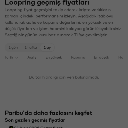
Loopring geçmiş fiyatları
Loopring fiyat geçmişini takip ederek kripto varlıkların
zaman içindeki performansını izleyin. Aşağıdaki tabloyu
kullanarak açılış ve kapanış değerlerini, en yüksek ve en
düşük fiyatları ve işlem hacmini kolayca görüntüleyebilirsiniz.
Seçtiğiniz günün kuru baz alınarak TL'ye çevrilmiştir.
1 gün
1 hafta
1 ay
Tarih
Açılış
En yüksek
Kapanış
En düşük
Haci
Bu tarih aralığı için veri bulunamadı.
Paribu'da daha fazlasını keşfet
Son gezilen geçmiş fiyatlar
21 june 2026 Grass fiyatı