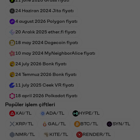
24 Haziran 2024 Jito fiyatı
4 august 2026 Polygon fiyatı
20 Aralık 2025 ether.fi fiyatı
18 may 2024 Dogecoin fiyatı
10 may 2024 MyNeighborAlice fiyatı
24 july 2026 Bonk fiyatı
24 Temmuz 2026 Bonk fiyatı
11 july 2025 Ceek VR fiyatı
18 april 2026 Polkadot fiyatı
Popüler işlem çiftleri
XAI/TL
ADA/TL
HYPE/TL
XRP/TL
GAL/TL
BTC/TL
SYN/TL
NMR/TL
KITE/TL
RENDER/TL