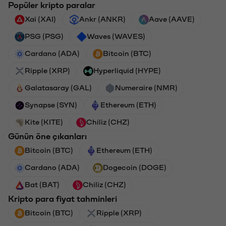
Popüler kripto paralar
Xai (XAI)
Ankr (ANKR)
Aave (AAVE)
PSG (PSG)
Waves (WAVES)
Cardano (ADA)
Bitcoin (BTC)
Ripple (XRP)
Hyperliquid (HYPE)
Galatasaray (GAL)
Numeraire (NMR)
Synapse (SYN)
Ethereum (ETH)
Kite (KITE)
Chiliz (CHZ)
Günün öne çıkanları
Bitcoin (BTC)
Ethereum (ETH)
Cardano (ADA)
Dogecoin (DOGE)
Bat (BAT)
Chiliz (CHZ)
Kripto para fiyat tahminleri
Bitcoin (BTC)
Ripple (XRP)