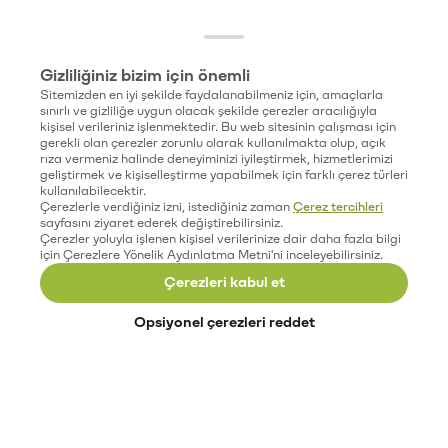
Gizliliğiniz bizim için önemli
Sitemizden en iyi şekilde faydalanabilmeniz için, amaçlarla
sınırlı ve gizliliğe uygun olacak şekilde çerezler aracılığıyla
kişisel verileriniz işlenmektedir. Bu web sitesinin çalışması için
gerekli olan çerezler zorunlu olarak kullanılmakta olup, açık
rıza vermeniz halinde deneyiminizi iyileştirmek, hizmetlerimizi
geliştirmek ve kişiselleştirme yapabilmek için farklı çerez türleri
kullanılabilecektir.
Çerezlerle verdiğiniz izni, istediğiniz zaman
Çerez tercihleri
sayfasını ziyaret ederek değiştirebilirsiniz.
Çerezler yoluyla işlenen kişisel verilerinize dair daha fazla bilgi
için Çerezlere Yönelik Aydınlatma Metni'ni inceleyebilirsiniz.
Çerezleri kabul et
Opsiyonel çerezleri reddet