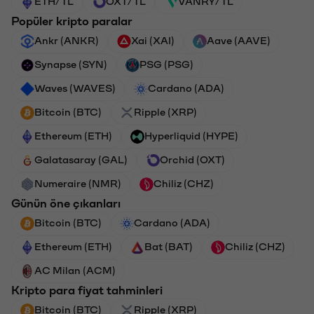
ETH/TL
OXT/TL
VANRY/TL
Popüler kripto paralar
Ankr (ANKR)
Xai (XAI)
Aave (AAVE)
Synapse (SYN)
PSG (PSG)
Waves (WAVES)
Cardano (ADA)
Bitcoin (BTC)
Ripple (XRP)
Ethereum (ETH)
Hyperliquid (HYPE)
Galatasaray (GAL)
Orchid (OXT)
Numeraire (NMR)
Chiliz (CHZ)
Günün öne çıkanları
Bitcoin (BTC)
Cardano (ADA)
Ethereum (ETH)
Bat (BAT)
Chiliz (CHZ)
AC Milan (ACM)
Kripto para fiyat tahminleri
Bitcoin (BTC)
Ripple (XRP)