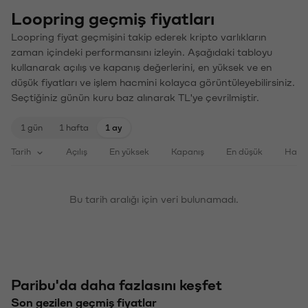
Loopring geçmiş fiyatları
Loopring fiyat geçmişini takip ederek kripto varlıkların
zaman içindeki performansını izleyin. Aşağıdaki tabloyu
kullanarak açılış ve kapanış değerlerini, en yüksek ve en
düşük fiyatları ve işlem hacmini kolayca görüntüleyebilirsiniz.
Seçtiğiniz günün kuru baz alınarak TL'ye çevrilmiştir.
1 gün
1 hafta
1 ay
Tarih
Açılış
En yüksek
Kapanış
En düşük
Haci
Bu tarih aralığı için veri bulunamadı.
Paribu'da daha fazlasını keşfet
Son gezilen geçmiş fiyatlar