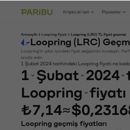
Kripto al/sat
Piyasalar
Anasayfa
Loopring fiyatı
Loopring (LRC) TL fiyat geçmişi
Loopring (LRC) Geçmi
Loopring'in yıllar içindeki fiyat değişimini inceleyin. P
analiz edin.
1 Şubat 2024 tarihindeki Loopring fiyatı ne kad
1
Şubat
2024
Loopring
fiyat
₺7,14
≈
$0,2316
Loopring geçmiş fiyatları