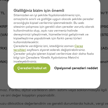
Gizliliğiniz bizim için önemli
/TL
BTC/TL
VANRY/TL
GAL/TL
ETH/T
Sitemizden en iyi şekilde faydalanabilmeniz için,
amaçlarla sınırlı ve gizliliğe uygun olacak şekilde çerezler
aracılığıyla kişisel verileriniz işlenmektedir. Bu web
(XRP)
Aave (AAVE)
Waves (WAVES)
PSG (PS
sitesinin çalışması için gerekli olan çerezler zorunlu olarak
kullanılmakta olup, açık rıza vermeniz halinde
 (VANRY)
deneyiminizi iyileştirmek, hizmetlerimizi geliştirmek ve
Galatasaray (GAL)
Stargate Finance (ST
kişiselleştirme yapabilmek için farklı çerez türleri
kullanılabilecektir.
Çerezlerle verdiğiniz izni, istediğiniz zaman
Çerez
TRX)
Bitcoin (BTC)
Ripple (XRP)
Cardano (AD
tercihleri
sayfasını ziyaret ederek değiştirebilirsiniz.
Çerezler yoluyla işlenen kişisel verilerinize dair daha fazla
bilgi için Çerezlere Yönelik Aydınlatma Metni'ni
ONK)
inceleyebilirsiniz.
Ethereum (ETH)
Synapse (SYN)
Avalanc
Çerezleri kabul et
Opsiyonel çerezleri reddet
şımaz. Paribu, dijital varlıkların alım-satımı veya saklanmasıyla ilgi
r ve ani değer kayıpları yaşanabilir.
nuzu dikkatlice değerlendirin ve gerekli durumlarda hukuk, vergi v