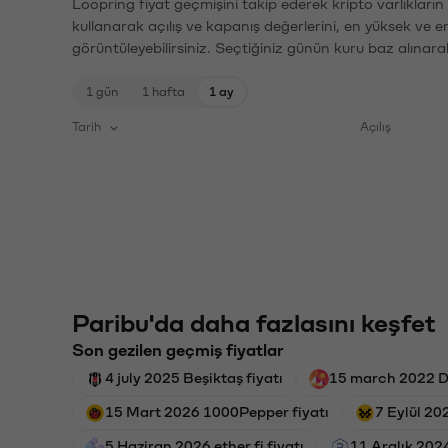
Loopring fiyat geçmişini takip ederek kripto varlıkları
kullanarak açılış ve kapanış değerlerini, en yüksek ve e
görüntüleyebilirsiniz. Seçtiğiniz günün kuru baz alınarak
1 gün
1 hafta
1 ay
Tarih
Açılış
Paribu'da daha fazlasını keşfet
Son gezilen geçmiş fiyatlar
4 july 2025 Beşiktaş fiyatı
15 march 2022 D
15 Mart 2026 1000Pepper fiyatı
7 Eylül 20
5 Haziran 2026 ether.fi fiyatı
11 Aralık 202