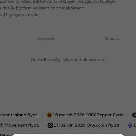
n zaman içindeki performansını izleyin. Aşağıdaki tabloyu
n düşük fiyatları ve işlem hacmini kolayca
 TL'ye çevrilmiştir.
En yüksek
Kapanış
Bu tarih aralığı için veri bulunamadı.
ecentraland fiyatı
15 march 2026 1000Pepper fiyatı
25 Movement fiyatı
1 Haziran 2026 Onyxcoin fiyatı
1
4 Raydium fiyatı