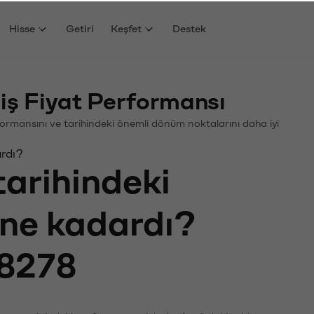
Hisse
Getiri
Keşfet
Destek
ş Fiyat Performansı
erformansını ve tarihindeki önemli dönüm noktalarını daha iyi
ardı?
tarihindeki
ı ne kadardı?
8278