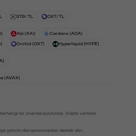
L
STG/TL
OXT/TL
G)
Xai (XAI)
Cardano (ADA)
G)
Orchid (OXT)
Hyperliquid (HYPE)
A)
he (AVAX)
li herhangi bir öneride bulunmaz. Kripto varlıklar
eya yatırım danışmanınızdan destek alın.