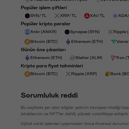
Popüler işlem çiftleri
SYN/TL
XRP/TL
XAI/TL
ADA
Popüler kripto paralar
Ankr (ANKR)
Synapse (SYN)
Ripple 
Bitcoin (BTC)
Ethereum (ETH)
Vanar
Günün öne çıkanları
Ethereum (ETH)
Stellar (XLM)
Tron (
Kripto para fiyat tahminleri
Bitcoin (BTC)
Ripple (XRP)
Bonk (B
Sorumluluk reddi
Bu sayfada yer alan bilgiler yatırım tavsiyesi niteliği ta
(stablecoin ve NFT'ler dahil), yüksek volatiliteye sahipti
Dijital varlık işlemleri yapmadan önce finansal durumu