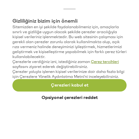
Gizliliğiniz bizim için önemli
Sitemizden en iyi şekilde faydalanabilmeniz için, amaçlarla
sınırlı ve gizliliğe uygun olacak şekilde çerezler aracılığıyla
kişisel verileriniz işlenmektedir. Bu web sitesinin çalışması için
gerekli olan çerezler zorunlu olarak kullanılmakta olup, açık
rıza vermeniz halinde deneyiminizi iyileştirmek, hizmetlerimizi
geliştirmek ve kişiselleştirme yapabilmek için farklı çerez türleri
kullanılabilecektir.
Çerezlerle verdiğiniz izni, istediğiniz zaman
Çerez tercihleri
sayfasını ziyaret ederek değiştirebilirsiniz.
Çerezler yoluyla işlenen kişisel verilerinize dair daha fazla bilgi
için Çerezlere Yönelik Aydınlatma Metni'ni inceleyebilirsiniz.
Çerezleri kabul et
Opsiyonel çerezleri reddet