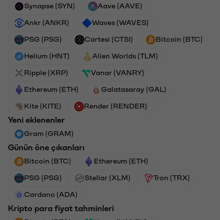
Synapse (SYN)
Aave (AAVE)
Ankr (ANKR)
Waves (WAVES)
PSG (PSG)
Cartesi (CTSI)
Bitcoin (BTC)
Helium (HNT)
Alien Worlds (TLM)
Ripple (XRP)
Vanar (VANRY)
Ethereum (ETH)
Galatasaray (GAL)
Kite (KITE)
Render (RENDER)
Yeni eklenenler
Gram (GRAM)
Günün öne çıkanları
Bitcoin (BTC)
Ethereum (ETH)
PSG (PSG)
Stellar (XLM)
Tron (TRX)
Cardano (ADA)
Kripto para fiyat tahminleri