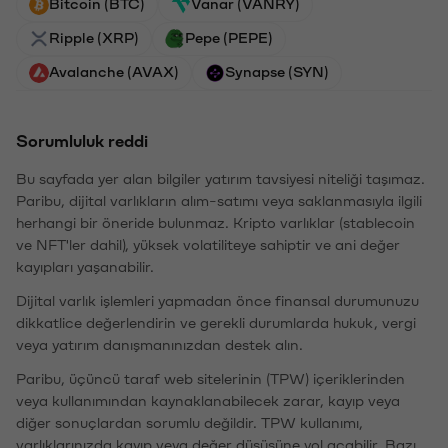
Bitcoin (BTC)
Vanar (VANRY)
Ripple (XRP)
Pepe (PEPE)
Avalanche (AVAX)
Synapse (SYN)
Sorumluluk reddi
Bu sayfada yer alan bilgiler yatırım tavsiyesi niteliği taşımaz.
Paribu, dijital varlıkların alım-satımı veya saklanmasıyla ilgili
herhangi bir öneride bulunmaz. Kripto varlıklar (stablecoin
ve NFT'ler dahil), yüksek volatiliteye sahiptir ve ani değer
kayıpları yaşanabilir.
Dijital varlık işlemleri yapmadan önce finansal durumunuzu
dikkatlice değerlendirin ve gerekli durumlarda hukuk, vergi
veya yatırım danışmanınızdan destek alın.
Paribu, üçüncü taraf web sitelerinin (TPW) içeriklerinden
veya kullanımından kaynaklanabilecek zarar, kayıp veya
diğer sonuçlardan sorumlu değildir. TPW kullanımı,
varlıklarınızda kayıp veya değer düşüşüne yol açabilir. Bazı