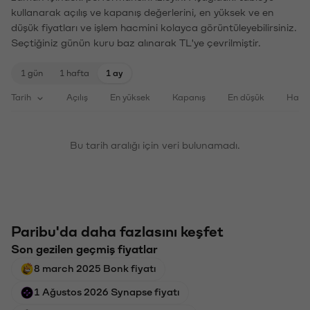
kullanarak açılış ve kapanış değerlerini, en yüksek ve en
düşük fiyatları ve işlem hacmini kolayca görüntüleyebilirsiniz.
Seçtiğiniz günün kuru baz alınarak TL'ye çevrilmiştir.
1 gün
1 hafta
1 ay
Tarih
Açılış
En yüksek
Kapanış
En düşük
Haci
Bu tarih aralığı için veri bulunamadı.
Paribu'da daha fazlasını keşfet
Son gezilen geçmiş fiyatlar
8 march 2025 Bonk fiyatı
1 Ağustos 2026 Synapse fiyatı