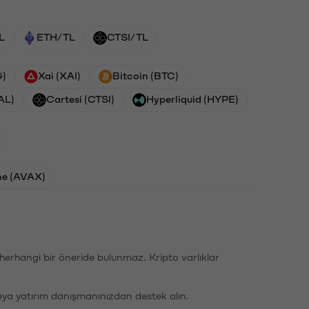
L
ETH/TL
CTSI/TL
G)
Xai (XAI)
Bitcoin (BTC)
AL)
Cartesi (CTSI)
Hyperliquid (HYPE)
he (AVAX)
li herhangi bir öneride bulunmaz. Kripto varlıklar
eya yatırım danışmanınızdan destek alın.