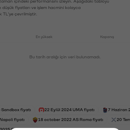
 zaman içindeki performansını izleyin. Aşağıdaki tabloyu
n düşük fiyatları ve işlem hacmini kolayca
 TL'ye çevrilmiştir.
En yüksek
Kapanış
Bu tarih aralığı için veri bulunamadı.
 Sandbox fiyatı
22 Eylül 2024 UMA fiyatı
7 Haziran 
Napoli fiyatı
18 october 2022 AS Roma fiyatı
20 Tem
2025 Sonic fiyatı