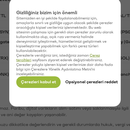
Gizliliğiniz bizim için önemli
/TL
STG/TL
BTC/TL
VANRY/TL
GAL/T
Sitemizden en iyi şekilde faydalanabilmeniz için,
amaçlarla sınırlı ve gizliliğe uygun olacak şekilde çerezler
aracılığıyla kişisel verileriniz işlenmektedir. Bu web
(SYN)
Aave (AAVE)
Waves (WAVES)
PSG (PS
sitesinin çalışması için gerekli olan çerezler zorunlu olarak
kullanılmakta olup, açık rıza vermeniz halinde
gate Finance (STG)
deneyiminizi iyileştirmek, hizmetlerimizi geliştirmek ve
Vanar (VANRY)
Galatasaray (G
kişiselleştirme yapabilmek için farklı çerez türleri
kullanılabilecektir.
Çerezlerle verdiğiniz izni, istediğiniz zaman
Çerez
TRX)
Bitcoin (BTC)
Ripple (XRP)
Solana (SOL)
tercihleri
sayfasını ziyaret ederek değiştirebilirsiniz.
Çerezler yoluyla işlenen kişisel verilerinize dair daha fazla
bilgi için Çerezlere Yönelik Aydınlatma Metni'ni
ONK)
inceleyebilirsiniz.
Ethereum (ETH)
Synapse (SYN)
Avalanc
Çerezleri kabul et
Opsiyonel çerezleri reddet
şımaz. Paribu, dijital varlıkların alım-satımı veya saklanmasıyla ilgi
r ve ani değer kayıpları yaşanabilir.
nuzu dikkatlice değerlendirin ve gerekli durumlarda hukuk, vergi v