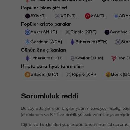
Popüler işlem çiftleri
SYN/TL
XRP/TL
XAI/TL
ADA
Popüler kripto paralar
Ankr (ANKR)
Ripple (XRP)
Synapse 
Cardano (ADA)
Ethereum (ETH)
Star
Günün öne çıkanları
Ethereum (ETH)
Stellar (XLM)
Tron (
Kripto para fiyat tahminleri
Bitcoin (BTC)
Ripple (XRP)
Bonk (B
Sorumluluk reddi
Bu sayfada yer alan bilgiler yatırım tavsiyesi niteliği ta
(stablecoin ve NFT'ler dahil), yüksek volatiliteye sahipti
Dijital varlık işlemleri yapmadan önce finansal durumu