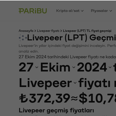
Kripto al/sat
Piyasalar
Anasayfa
Livepeer fiyatı
Livepeer (LPT) TL fiyat geçmişi
Livepeer (LPT) Geçmi
Livepeer'in yıllar içindeki fiyat değişimini inceleyin. P
analiz edin.
27 Ekim 2024 tarihindeki Livepeer fiyatı ne kada
27
Ekim
2024
Livepeer
fiyatı
₺372,39
≈
$10,7
Livepeer geçmiş fiyatları