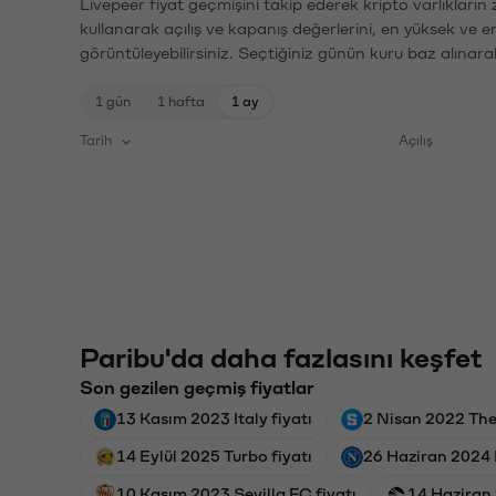
Livepeer fiyat geçmişini takip ederek kripto varlıkların
kullanarak açılış ve kapanış değerlerini, en yüksek ve e
görüntüleyebilirsiniz. Seçtiğiniz günün kuru baz alınarak
1 gün
1 hafta
1 ay
Tarih
Açılış
Paribu'da daha fazlasını keşfet
Son gezilen geçmiş fiyatlar
13 Kasım 2023 Italy fiyatı
2 Nisan 2022 The
14 Eylül 2025 Turbo fiyatı
26 Haziran 2024 
10 Kasım 2023 Sevilla FC fiyatı
14 Haziran 