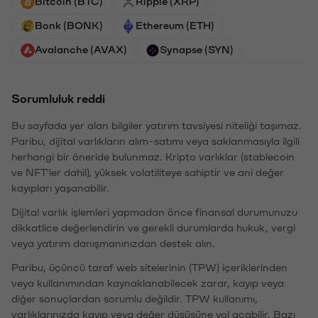
Bitcoin (BTC)
Ripple (XRP)
Bonk (BONK)
Ethereum (ETH)
Avalanche (AVAX)
Synapse (SYN)
Sorumluluk reddi
Bu sayfada yer alan bilgiler yatırım tavsiyesi niteliği taşımaz.
Paribu, dijital varlıkların alım-satımı veya saklanmasıyla ilgili
herhangi bir öneride bulunmaz. Kripto varlıklar (stablecoin
ve NFT'ler dahil), yüksek volatiliteye sahiptir ve ani değer
kayıpları yaşanabilir.
Dijital varlık işlemleri yapmadan önce finansal durumunuzu
dikkatlice değerlendirin ve gerekli durumlarda hukuk, vergi
veya yatırım danışmanınızdan destek alın.
Paribu, üçüncü taraf web sitelerinin (TPW) içeriklerinden
veya kullanımından kaynaklanabilecek zarar, kayıp veya
diğer sonuçlardan sorumlu değildir. TPW kullanımı,
varlıklarınızda kayıp veya değer düşüşüne yol açabilir. Bazı