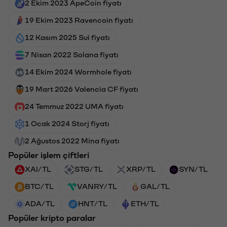
2 Ekim 2023 ApeCoin fiyatı
19 Ekim 2023 Ravencoin fiyatı
12 Kasım 2025 Sui fiyatı
7 Nisan 2022 Solana fiyatı
14 Ekim 2024 Wormhole fiyatı
19 Mart 2026 Valencia CF fiyatı
24 Temmuz 2022 UMA fiyatı
1 Ocak 2024 Storj fiyatı
2 Ağustos 2022 Mina fiyatı
Popüler işlem çiftleri
XAI/TL
STG/TL
XRP/TL
SYN/TL
BTC/TL
VANRY/TL
GAL/TL
ADA/TL
HNT/TL
ETH/TL
Popüler kripto paralar