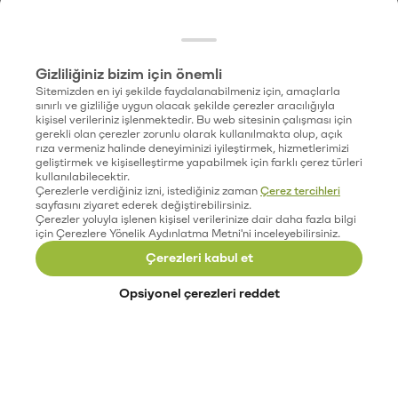
Gizliliğiniz bizim için önemli
Sitemizden en iyi şekilde faydalanabilmeniz için, amaçlarla
sınırlı ve gizliliğe uygun olacak şekilde çerezler aracılığıyla
kişisel verileriniz işlenmektedir. Bu web sitesinin çalışması için
gerekli olan çerezler zorunlu olarak kullanılmakta olup, açık
rıza vermeniz halinde deneyiminizi iyileştirmek, hizmetlerimizi
geliştirmek ve kişiselleştirme yapabilmek için farklı çerez türleri
kullanılabilecektir.
Çerezlerle verdiğiniz izni, istediğiniz zaman
Çerez tercihleri
sayfasını ziyaret ederek değiştirebilirsiniz.
Çerezler yoluyla işlenen kişisel verilerinize dair daha fazla bilgi
için Çerezlere Yönelik Aydınlatma Metni'ni inceleyebilirsiniz.
Çerezleri kabul et
Opsiyonel çerezleri reddet