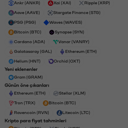
Ankr (ANKR)
Xai (XAI)
Ripple (XRP)
Aave (AAVE)
Stargate Finance (STG)
PSG (PSG)
Waves (WAVES)
Bitcoin (BTC)
Synapse (SYN)
Cardano (ADA)
Vanar (VANRY)
Galatasaray (GAL)
Ethereum (ETH)
Helium (HNT)
Orchid (OXT)
Yeni eklenenler
Gram (GRAM)
Günün öne çıkanları
Ethereum (ETH)
Stellar (XLM)
Tron (TRX)
Bitcoin (BTC)
Ravencoin (RVN)
Litecoin (LTC)
Kripto para fiyat tahminleri