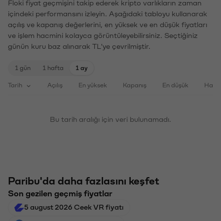
Floki fiyat geçmişini takip ederek kripto varlıkların zaman
içindeki performansını izleyin. Aşağıdaki tabloyu kullanarak
açılış ve kapanış değerlerini, en yüksek ve en düşük fiyatları
ve işlem hacmini kolayca görüntüleyebilirsiniz. Seçtiğiniz
günün kuru baz alınarak TL'ye çevrilmiştir.
1 gün
1 hafta
1 ay
Tarih
Açılış
En yüksek
Kapanış
En düşük
Haci
Bu tarih aralığı için veri bulunamadı.
Paribu'da daha fazlasını keşfet
Son gezilen geçmiş fiyatlar
5 august 2026 Ceek VR fiyatı