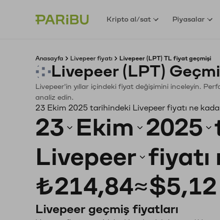
Kripto al/sat
Piyasalar
Anasayfa
Livepeer fiyatı
Livepeer (LPT) TL fiyat geçmişi
Livepeer (LPT) Geçmi
Livepeer'in yıllar içindeki fiyat değişimini inceleyin. P
analiz edin.
23 Ekim 2025 tarihindeki Livepeer fiyatı ne kada
23
Ekim
2025
Livepeer
fiyatı
₺214,84
≈
$5,12
Livepeer geçmiş fiyatları