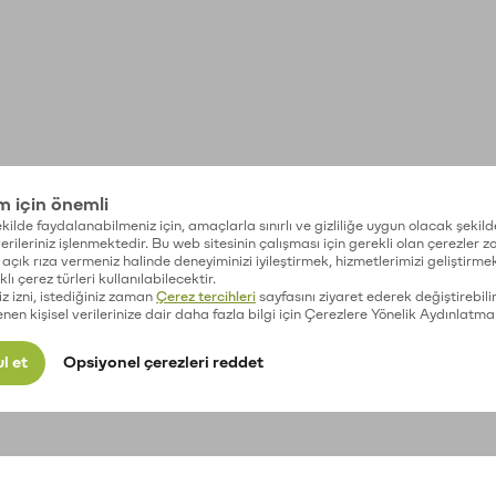
im için önemli
kilde faydalanabilmeniz için, amaçlarla sınırlı ve gizliliğe uygun olacak şekild
 verileriniz işlenmektedir. Bu web sitesinin çalışması için gerekli olan çerezler 
açık rıza vermeniz halinde deneyiminizi iyileştirmek, hizmetlerimizi geliştirmek
lı çerez türleri kullanılabilecektir.
iz izni, istediğiniz zaman
Çerez tercihleri
sayfasını ziyaret ederek değiştirebilir
enen kişisel verilerinize dair daha fazla bilgi için Çerezlere Yönelik Aydınlatma
l et
Opsiyonel çerezleri reddet