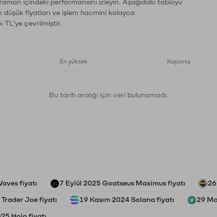
 zaman içindeki performansını izleyin. Aşağıdaki tabloyu
n düşük fiyatları ve işlem hacmini kolayca
 TL'ye çevrilmiştir.
En yüksek
Kapanış
Bu tarih aralığı için veri bulunamadı.
aves fiyatı
7 Eylül 2025 Goatseus Maximus fiyatı
26
Trader Joe fiyatı
19 Kasım 2024 Solana fiyatı
29 May
25 Holo fiyatı