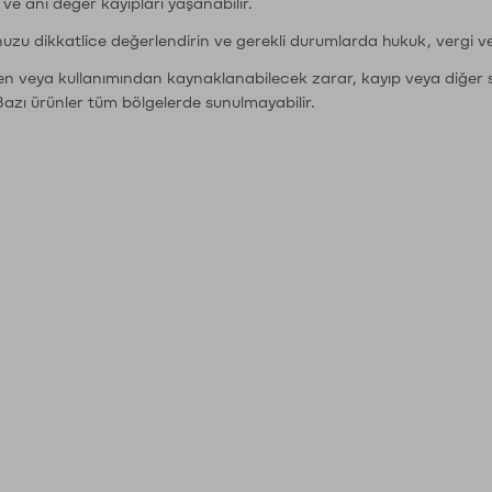
r ve ani değer kayıpları yaşanabilir.
nuzu dikkatlice değerlendirin ve gerekli durumlarda hukuk, vergi v
den veya kullanımından kaynaklanabilecek zarar, kayıp veya diğer 
Bazı ürünler tüm bölgelerde sunulmayabilir.