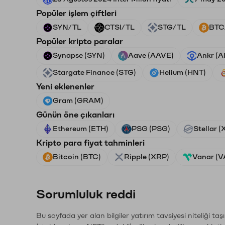
Popüler işlem çiftleri
SYN/TL
CTSI/TL
STG/TL
BTC
Popüler kripto paralar
Synapse (SYN)
Aave (AAVE)
Ankr (
Stargate Finance (STG)
Helium (HNT)
Yeni eklenenler
Gram (GRAM)
Günün öne çıkanları
Ethereum (ETH)
PSG (PSG)
Stellar 
Kripto para fiyat tahminleri
Bitcoin (BTC)
Ripple (XRP)
Vanar (
Sorumluluk reddi
Bu sayfada yer alan bilgiler yatırım tavsiyesi niteliği ta