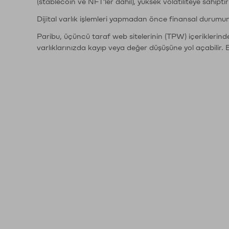
(stablecoin ve NFT'ler dahil), yüksek volatiliteye sahipti
Dijital varlık işlemleri yapmadan önce finansal durumu
Paribu, üçüncü taraf web sitelerinin (TPW) içeriklerin
varlıklarınızda kayıp veya değer düşüşüne yol açabilir. 