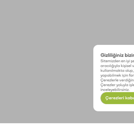
Gizliliğiniz biz
Sitemizden en iyi şe
aracılığıyla kişisel
kullanılmakta olup, 
yapabilmek için fark
Çerezlerle verdiğin
Çerezler yoluyla işl
inceleyebilirsiniz.
Çerezleri kabu