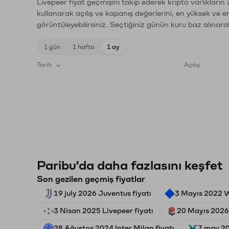
Livepeer fiyat geçmişini takip ederek kripto varlıkların
kullanarak açılış ve kapanış değerlerini, en yüksek ve e
görüntüleyebilirsiniz. Seçtiğiniz günün kuru baz alınarak
1 gün
1 hafta
1 ay
Tarih
Açılış
Paribu'da daha fazlasını keşfet
Son gezilen geçmiş fiyatlar
19 july 2026 Juventus fiyatı
3 Mayıs 2022 W
3 Nisan 2025 Livepeer fiyatı
20 Mayıs 2026 
28 Ağustos 2024 Inter Milan fiyatı
7 may 20