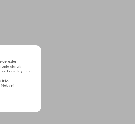
e çerezler
zorunlu olarak
 ve kişiselleştirme
siniz.
 Metni'ni