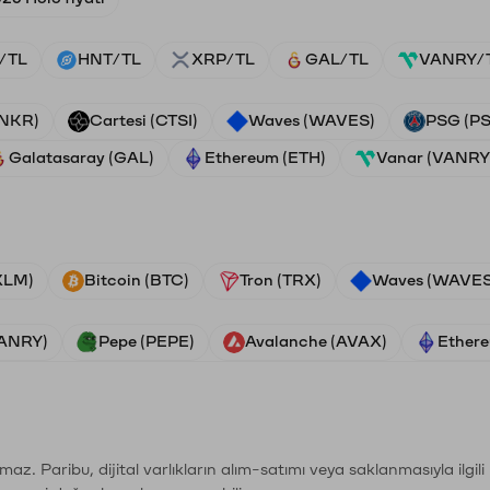
/TL
HNT/TL
XRP/TL
GAL/TL
VANRY/
ANKR)
Cartesi (CTSI)
Waves (WAVES)
PSG (P
Galatasaray (GAL)
Ethereum (ETH)
Vanar (VANRY
(XLM)
Bitcoin (BTC)
Tron (TRX)
Waves (WAVES
VANRY)
Pepe (PEPE)
Avalanche (AVAX)
Ethere
şımaz. Paribu, dijital varlıkların alım-satımı veya saklanmasıyla ilgi