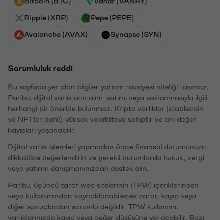
Bitcoin (BTC)
Vanar (VANRY)
Ripple (XRP)
Pepe (PEPE)
Avalanche (AVAX)
Synapse (SYN)
Sorumluluk reddi
Bu sayfada yer alan bilgiler yatırım tavsiyesi niteliği taşımaz.
Paribu, dijital varlıkların alım-satımı veya saklanmasıyla ilgili
herhangi bir öneride bulunmaz. Kripto varlıklar (stablecoin
ve NFT'ler dahil), yüksek volatiliteye sahiptir ve ani değer
kayıpları yaşanabilir.
Dijital varlık işlemleri yapmadan önce finansal durumunuzu
dikkatlice değerlendirin ve gerekli durumlarda hukuk, vergi
veya yatırım danışmanınızdan destek alın.
Paribu, üçüncü taraf web sitelerinin (TPW) içeriklerinden
veya kullanımından kaynaklanabilecek zarar, kayıp veya
diğer sonuçlardan sorumlu değildir. TPW kullanımı,
varlıklarınızda kayıp veya değer düşüşüne yol açabilir. Bazı