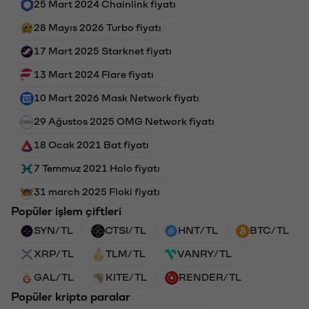
25 Mart 2024 Chainlink fiyatı
28 Mayıs 2026 Turbo fiyatı
17 Mart 2025 Starknet fiyatı
13 Mart 2024 Flare fiyatı
10 Mart 2026 Mask Network fiyatı
29 Ağustos 2025 OMG Network fiyatı
18 Ocak 2021 Bat fiyatı
7 Temmuz 2021 Holo fiyatı
31 march 2025 Floki fiyatı
Popüler işlem çiftleri
SYN/TL
CTSI/TL
HNT/TL
BTC/TL
XRP/TL
TLM/TL
VANRY/TL
GAL/TL
KITE/TL
RENDER/TL
Popüler kripto paralar