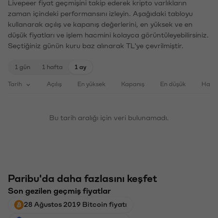
Livepeer fiyat geçmişini takip ederek kripto varlıkların
zaman içindeki performansını izleyin. Aşağıdaki tabloyu
kullanarak açılış ve kapanış değerlerini, en yüksek ve en
düşük fiyatları ve işlem hacmini kolayca görüntüleyebilirsiniz.
Seçtiğiniz günün kuru baz alınarak TL'ye çevrilmiştir.
1 gün
1 hafta
1 ay
Tarih
Açılış
En yüksek
Kapanış
En düşük
Haci
Bu tarih aralığı için veri bulunamadı.
Paribu'da daha fazlasını keşfet
Son gezilen geçmiş fiyatlar
28 Ağustos 2019 Bitcoin fiyatı