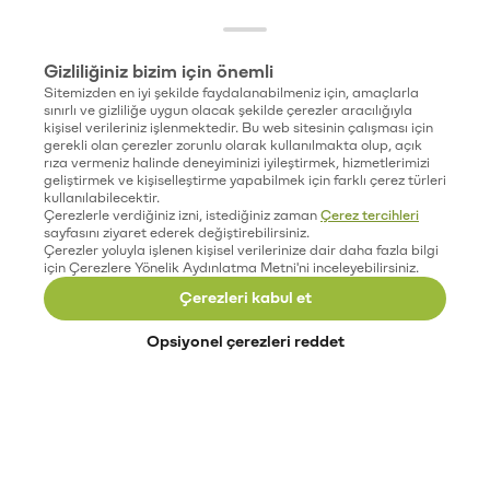
Gizliliğiniz bizim için önemli
Sitemizden en iyi şekilde faydalanabilmeniz için, amaçlarla
sınırlı ve gizliliğe uygun olacak şekilde çerezler aracılığıyla
kişisel verileriniz işlenmektedir. Bu web sitesinin çalışması için
gerekli olan çerezler zorunlu olarak kullanılmakta olup, açık
rıza vermeniz halinde deneyiminizi iyileştirmek, hizmetlerimizi
geliştirmek ve kişiselleştirme yapabilmek için farklı çerez türleri
kullanılabilecektir.
Çerezlerle verdiğiniz izni, istediğiniz zaman
Çerez tercihleri
sayfasını ziyaret ederek değiştirebilirsiniz.
Çerezler yoluyla işlenen kişisel verilerinize dair daha fazla bilgi
için Çerezlere Yönelik Aydınlatma Metni'ni inceleyebilirsiniz.
Çerezleri kabul et
Opsiyonel çerezleri reddet