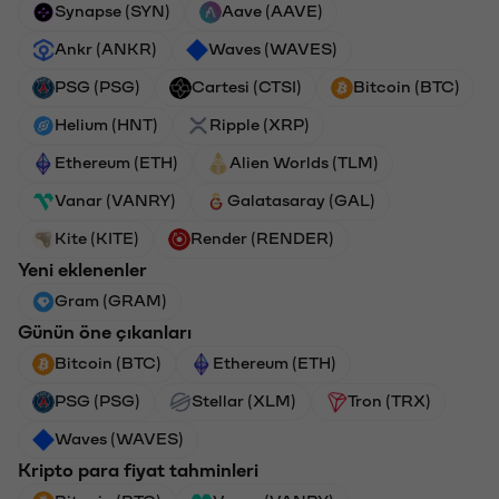
Synapse (SYN)
Aave (AAVE)
Ankr (ANKR)
Waves (WAVES)
PSG (PSG)
Cartesi (CTSI)
Bitcoin (BTC)
Helium (HNT)
Ripple (XRP)
Ethereum (ETH)
Alien Worlds (TLM)
Vanar (VANRY)
Galatasaray (GAL)
Kite (KITE)
Render (RENDER)
Yeni eklenenler
Gram (GRAM)
Günün öne çıkanları
Bitcoin (BTC)
Ethereum (ETH)
PSG (PSG)
Stellar (XLM)
Tron (TRX)
Waves (WAVES)
Kripto para fiyat tahminleri