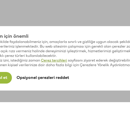
im için önemli
kilde faydalanabilmeniz için, amaçlarla sınırlı ve gizliliğe uygun olacak şekild
 verileriniz işlenmektedir. Bu web sitesinin çalışması için gerekli olan çerezler 
açık rıza vermeniz halinde deneyiminizi iyileştirmek, hizmetlerimizi geliştirmek
lı çerez türleri kullanılabilecektir.
iz izni, istediğiniz zaman
Çerez tercihleri
sayfasını ziyaret ederek değiştirebilir
enen kişisel verilerinize dair daha fazla bilgi için Çerezlere Yönelik Aydınlatma
l et
Opsiyonel çerezleri reddet