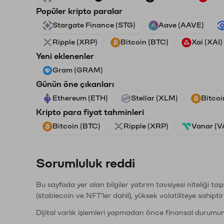
Popüler kripto paralar
Stargate Finance (STG)
Aave (AAVE)
Ripple (XRP)
Bitcoin (BTC)
Xai (XAI)
Yeni eklenenler
Gram (GRAM)
Günün öne çıkanları
Ethereum (ETH)
Stellar (XLM)
Bitcoi
Kripto para fiyat tahminleri
Bitcoin (BTC)
Ripple (XRP)
Vanar (
Sorumluluk reddi
Bu sayfada yer alan bilgiler yatırım tavsiyesi niteliği ta
(stablecoin ve NFT'ler dahil), yüksek volatiliteye sahipti
Dijital varlık işlemleri yapmadan önce finansal durumu