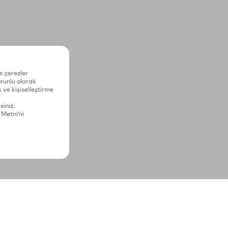
e çerezler
zorunlu olarak
 ve kişiselleştirme
siniz.
 Metni'ni