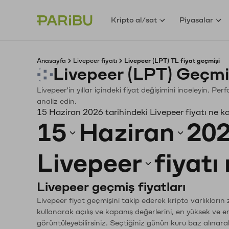
Kripto al/sat
Piyasalar
Anasayfa
Livepeer fiyatı
Livepeer (LPT) TL fiyat geçmişi
Livepeer (LPT) Geçmi
Livepeer'in yıllar içindeki fiyat değişimini inceleyin. P
analiz edin.
15 Haziran 2026 tarihindeki Livepeer fiyatı ne k
15
Haziran
20
Livepeer
fiyatı
Livepeer geçmiş fiyatları
Livepeer fiyat geçmişini takip ederek kripto varlıkların
kullanarak açılış ve kapanış değerlerini, en yüksek ve e
görüntüleyebilirsiniz. Seçtiğiniz günün kuru baz alınarak