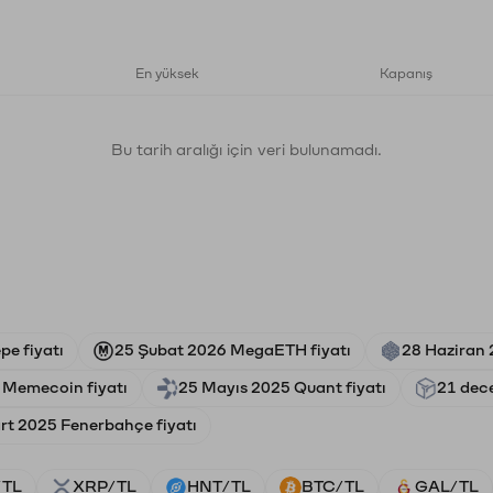
En yüksek
Kapanış
Bu tarih aralığı için veri bulunamadı.
pe fiyatı
25 Şubat 2026 MegaETH fiyatı
28 Haziran 
 Memecoin fiyatı
25 Mayıs 2025 Quant fiyatı
21 dec
rt 2025 Fenerbahçe fiyatı
/TL
XRP/TL
HNT/TL
BTC/TL
GAL/TL