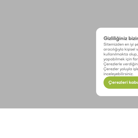
Gizliliğiniz biz
Sitemizden en iyi şe
aracılığıyla kişisel
kullanılmakta olup, 
yapabilmek için fark
Çerezlerle verdiğin
Çerezler yoluyla işl
inceleyebilirsiniz.
Çerezleri kabu