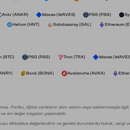
Ankr (ANKR)
Waves (WAVES)
PSG (PSG)
Sy
Helium (HNT)
Galatasaray (GAL)
Ethereum (
n (BTC)
PSG (PSG)
Tron (TRX)
Waves (WAVES
VANRY)
Bonk (BONK)
Avalanche (AVAX)
Ether
şımaz. Paribu, dijital varlıkların alım-satımı veya saklanmasıyla ilgi
r ve ani değer kayıpları yaşanabilir.
nuzu dikkatlice değerlendirin ve gerekli durumlarda hukuk, vergi v