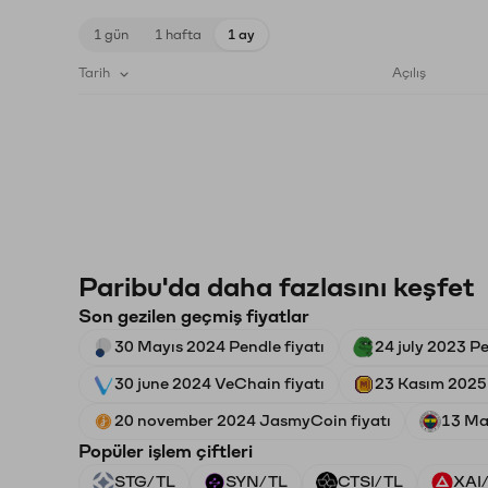
1 gün
1 hafta
1 ay
Tarih
Açılış
Paribu'da daha fazlasını keşfet
Son gezilen geçmiş fiyatlar
30 Mayıs 2024 Pendle fiyatı
24 july 2023 Pe
30 june 2024 VeChain fiyatı
23 Kasım 2025
20 november 2024 JasmyCoin fiyatı
13 Ma
Popüler işlem çiftleri
STG/TL
SYN/TL
CTSI/TL
XAI