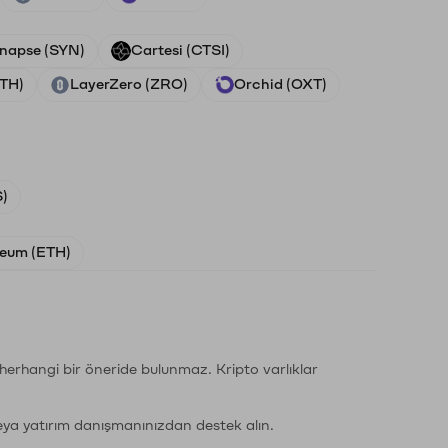
napse (SYN)
Cartesi (CTSI)
ETH)
LayerZero (ZRO)
Orchid (OXT)
)
eum (ETH)
li herhangi bir öneride bulunmaz. Kripto varlıklar
eya yatırım danışmanınızdan destek alın.