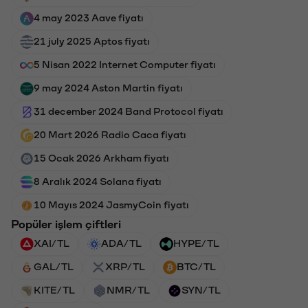
4 may 2023 Aave fiyatı
21 july 2025 Aptos fiyatı
5 Nisan 2022 Internet Computer fiyatı
9 may 2024 Aston Martin fiyatı
31 december 2024 Band Protocol fiyatı
20 Mart 2026 Radio Caca fiyatı
15 Ocak 2026 Arkham fiyatı
8 Aralık 2024 Solana fiyatı
10 Mayıs 2024 JasmyCoin fiyatı
Popüler işlem çiftleri
XAI/TL
ADA/TL
HYPE/TL
GAL/TL
XRP/TL
BTC/TL
KITE/TL
NMR/TL
SYN/TL