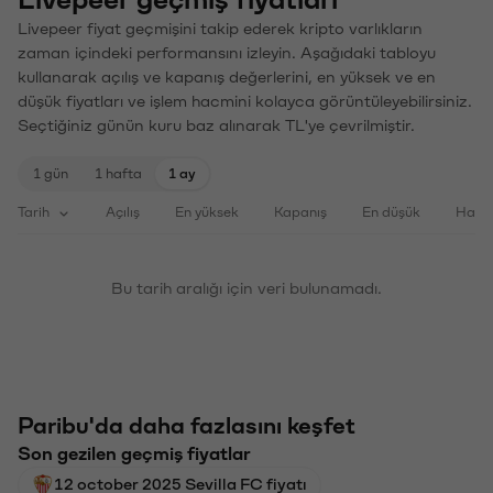
Livepeer fiyat geçmişini takip ederek kripto varlıkların
zaman içindeki performansını izleyin. Aşağıdaki tabloyu
kullanarak açılış ve kapanış değerlerini, en yüksek ve en
düşük fiyatları ve işlem hacmini kolayca görüntüleyebilirsiniz.
Seçtiğiniz günün kuru baz alınarak TL'ye çevrilmiştir.
1 gün
1 hafta
1 ay
Tarih
Açılış
En yüksek
Kapanış
En düşük
Haci
Bu tarih aralığı için veri bulunamadı.
Paribu'da daha fazlasını keşfet
Son gezilen geçmiş fiyatlar
12 october 2025 Sevilla FC fiyatı