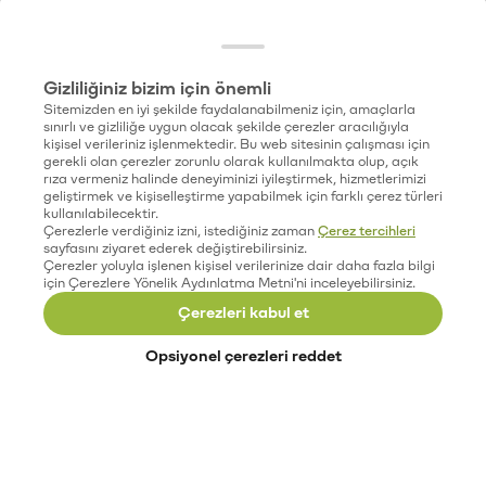
Gizliliğiniz bizim için önemli
Sitemizden en iyi şekilde faydalanabilmeniz için, amaçlarla
sınırlı ve gizliliğe uygun olacak şekilde çerezler aracılığıyla
kişisel verileriniz işlenmektedir. Bu web sitesinin çalışması için
gerekli olan çerezler zorunlu olarak kullanılmakta olup, açık
rıza vermeniz halinde deneyiminizi iyileştirmek, hizmetlerimizi
geliştirmek ve kişiselleştirme yapabilmek için farklı çerez türleri
kullanılabilecektir.
Çerezlerle verdiğiniz izni, istediğiniz zaman
Çerez tercihleri
sayfasını ziyaret ederek değiştirebilirsiniz.
Çerezler yoluyla işlenen kişisel verilerinize dair daha fazla bilgi
için Çerezlere Yönelik Aydınlatma Metni'ni inceleyebilirsiniz.
Çerezleri kabul et
Opsiyonel çerezleri reddet