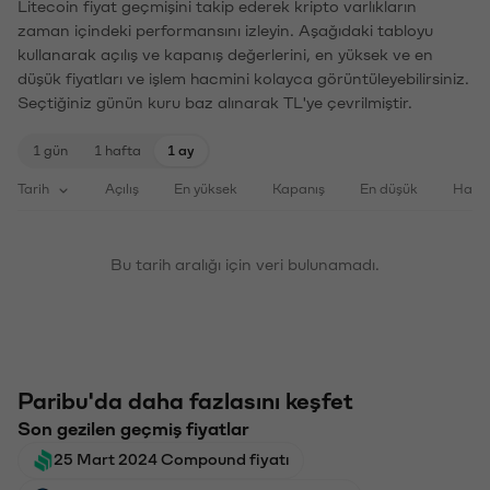
Litecoin fiyat geçmişini takip ederek kripto varlıkların
zaman içindeki performansını izleyin. Aşağıdaki tabloyu
kullanarak açılış ve kapanış değerlerini, en yüksek ve en
düşük fiyatları ve işlem hacmini kolayca görüntüleyebilirsiniz.
Seçtiğiniz günün kuru baz alınarak TL'ye çevrilmiştir.
1 gün
1 hafta
1 ay
Tarih
Açılış
En yüksek
Kapanış
En düşük
Haci
Bu tarih aralığı için veri bulunamadı.
Paribu'da daha fazlasını keşfet
Son gezilen geçmiş fiyatlar
25 Mart 2024 Compound fiyatı