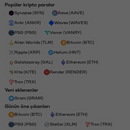
Popüler kripto paralar
Synapse (SYN)
Aave (AAVE)
Ankr (ANKR)
Waves (WAVES)
PSG (PSG)
Vanar (VANRY)
Alien Worlds (TLM)
Bitcoin (BTC)
Ripple (XRP)
Helium (HNT)
Galatasaray (GAL)
Ethereum (ETH)
Kite (KITE)
Render (RENDER)
Tron (TRX)
Yeni eklenenler
Gram (GRAM)
Günün öne çıkanları
Bitcoin (BTC)
Ethereum (ETH)
PSG (PSG)
Stellar (XLM)
Tron (TRX)