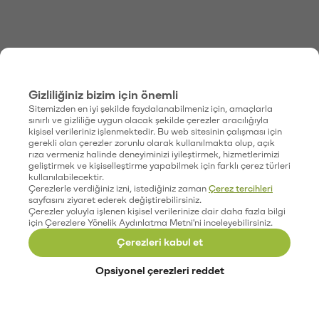
Gizliliğiniz bizim için önemli
Sitemizden en iyi şekilde faydalanabilmeniz için, amaçlarla
sınırlı ve gizliliğe uygun olacak şekilde çerezler aracılığıyla
kişisel verileriniz işlenmektedir. Bu web sitesinin çalışması için
gerekli olan çerezler zorunlu olarak kullanılmakta olup, açık
rıza vermeniz halinde deneyiminizi iyileştirmek, hizmetlerimizi
geliştirmek ve kişiselleştirme yapabilmek için farklı çerez türleri
kullanılabilecektir.
Çerezlerle verdiğiniz izni, istediğiniz zaman
Çerez tercihleri
sayfasını ziyaret ederek değiştirebilirsiniz.
Çerezler yoluyla işlenen kişisel verilerinize dair daha fazla bilgi
için Çerezlere Yönelik Aydınlatma Metni'ni inceleyebilirsiniz.
Çerezleri kabul et
Opsiyonel çerezleri reddet