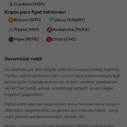
Cardano (ADA)
Kripto para fiyat tahminleri
Bitcoin (BTC)
Vanar (VANRY)
Ripple (XRP)
Avalanche (AVAX)
Pepe (PEPE)
Chiliz (CHZ)
Sorumluluk reddi
Bu sayfada yer alan bilgiler yatırım tavsiyesi niteliği taşımaz.
Paribu, dijital varlıkların alım-satımı veya saklanmasıyla ilgili
herhangi bir öneride bulunmaz. Kripto varlıklar (stablecoin
ve NFT'ler dahil), yüksek volatiliteye sahiptir ve ani değer
kayıpları yaşanabilir.
Dijital varlık işlemleri yapmadan önce finansal durumunuzu
dikkatlice değerlendirin ve gerekli durumlarda hukuk, vergi
veya yatırım danışmanınızdan destek alın.
Paribu, üçüncü taraf web sitelerinin (TPW) içeriklerinden