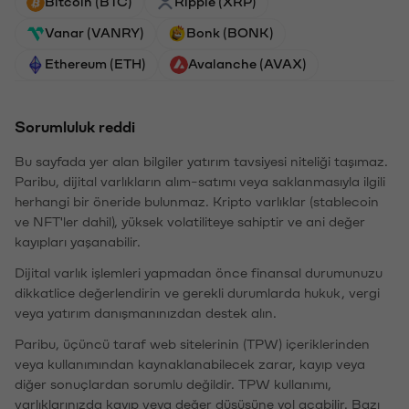
Bitcoin (BTC)
Ripple (XRP)
Vanar (VANRY)
Bonk (BONK)
Ethereum (ETH)
Avalanche (AVAX)
Sorumluluk reddi
Bu sayfada yer alan bilgiler yatırım tavsiyesi niteliği taşımaz.
Paribu, dijital varlıkların alım-satımı veya saklanmasıyla ilgili
herhangi bir öneride bulunmaz. Kripto varlıklar (stablecoin
ve NFT'ler dahil), yüksek volatiliteye sahiptir ve ani değer
kayıpları yaşanabilir.
Dijital varlık işlemleri yapmadan önce finansal durumunuzu
dikkatlice değerlendirin ve gerekli durumlarda hukuk, vergi
veya yatırım danışmanınızdan destek alın.
Paribu, üçüncü taraf web sitelerinin (TPW) içeriklerinden
veya kullanımından kaynaklanabilecek zarar, kayıp veya
diğer sonuçlardan sorumlu değildir. TPW kullanımı,
varlıklarınızda kayıp veya değer düşüşüne yol açabilir. Bazı