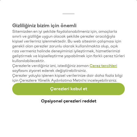
Gizliliğiniz bizim için önemli
Sitemizden en iyi şekilde faydalanabilmeniz için, amaçlarla
sınırlı ve gizliliğe uygun olacak şekilde çerezler aracılığıyla
kişisel verileriniz işlenmektedir. Bu web sitesinin çalışması için
gerekli olan çerezler zorunlu olarak kullanılmakta olup, açık
rıza vermeniz halinde deneyiminizi iyileştirmek, hizmetlerimizi
geliştirmek ve kişiselleştirme yapabilmek için farklı çerez türleri
kullanılabilecektir.
Çerezlerle verdiğiniz izni, istediğiniz zaman
Çerez tercihleri
sayfasını ziyaret ederek değiştirebilirsiniz.
Çerezler yoluyla işlenen kişisel verilerinize dair daha fazla bilgi
için Çerezlere Yönelik Aydınlatma Metni'ni inceleyebilirsiniz.
Çerezleri kabul et
Opsiyonel çerezleri reddet