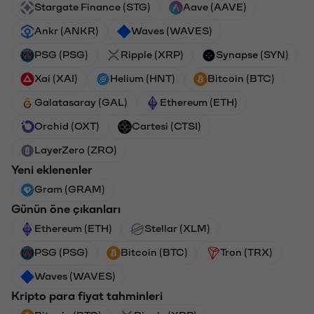
Stargate Finance (STG)
Aave (AAVE)
Ankr (ANKR)
Waves (WAVES)
PSG (PSG)
Ripple (XRP)
Synapse (SYN)
Xai (XAI)
Helium (HNT)
Bitcoin (BTC)
Galatasaray (GAL)
Ethereum (ETH)
Orchid (OXT)
Cartesi (CTSI)
LayerZero (ZRO)
Yeni eklenenler
Gram (GRAM)
Günün öne çıkanları
Ethereum (ETH)
Stellar (XLM)
PSG (PSG)
Bitcoin (BTC)
Tron (TRX)
Waves (WAVES)
Kripto para fiyat tahminleri