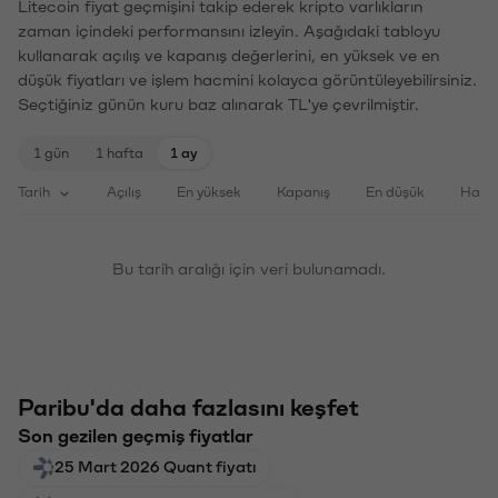
Litecoin fiyat geçmişini takip ederek kripto varlıkların
zaman içindeki performansını izleyin. Aşağıdaki tabloyu
kullanarak açılış ve kapanış değerlerini, en yüksek ve en
düşük fiyatları ve işlem hacmini kolayca görüntüleyebilirsiniz.
Seçtiğiniz günün kuru baz alınarak TL'ye çevrilmiştir.
1 gün
1 hafta
1 ay
Tarih
Açılış
En yüksek
Kapanış
En düşük
Haci
Bu tarih aralığı için veri bulunamadı.
Paribu'da daha fazlasını keşfet
Son gezilen geçmiş fiyatlar
25 Mart 2026 Quant fiyatı