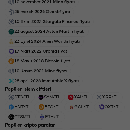
10 november 2021 Mina fiyatı
25 march 2026 Quant fiyatı
15 Ekim 2023 Stargate Finance fiyatı
23 august 2024 Aston Martin fiyatı
23 Eylül 2024 Alien Worlds fiyatı
17 Mart 2022 Orchid fiyatı
18 Mayıs 2018 Bitcoin fiyatı
10 Kasım 2021 Mina fiyatı
28 april 2026 Immutable X fiyatı
Popüler işlem çiftleri
STG/TL
SYN/TL
XAI/TL
XRP/TL
HNT/TL
BTC/TL
GAL/TL
OXT/TL
CTSI/TL
ETH/TL
Popüler kripto paralar