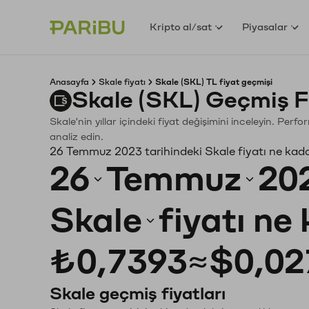
Kripto al/sat
Piyasalar
Anasayfa
Skale fiyatı
Skale (SKL) TL fiyat geçmişi
Skale (SKL) Geçmiş F
Skale'nin yıllar içindeki fiyat değişimini inceleyin. Per
analiz edin.
26 Temmuz 2023 tarihindeki Skale fiyatı ne kad
26
Temmuz
20
Skale
fiyatı ne
₺0,7393
≈
$0,02
Skale geçmiş fiyatları