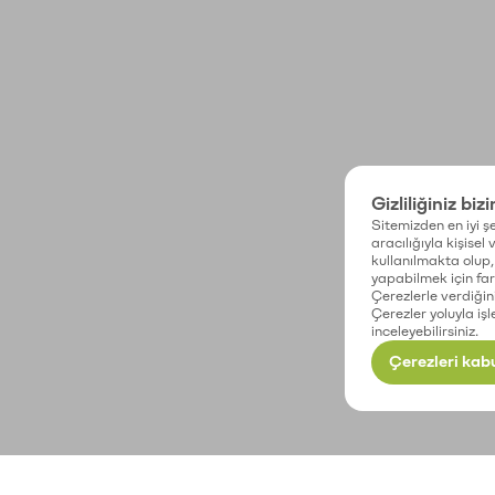
Gizliliğiniz biz
Sitemizden en iyi şe
aracılığıyla kişisel
kullanılmakta olup, 
yapabilmek için fark
Çerezlerle verdiğin
Çerezler yoluyla işl
inceleyebilirsiniz.
Çerezleri kabu