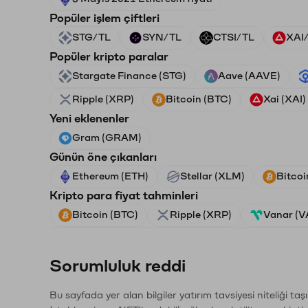
Popüler işlem çiftleri
STG/TL
SYN/TL
CTSI/TL
XAI
Popüler kripto paralar
Stargate Finance (STG)
Aave (AAVE)
Ripple (XRP)
Bitcoin (BTC)
Xai (XAI)
Yeni eklenenler
Gram (GRAM)
Günün öne çıkanları
Ethereum (ETH)
Stellar (XLM)
Bitcoi
Kripto para fiyat tahminleri
Bitcoin (BTC)
Ripple (XRP)
Vanar (
Sorumluluk reddi
Bu sayfada yer alan bilgiler yatırım tavsiyesi niteliği ta