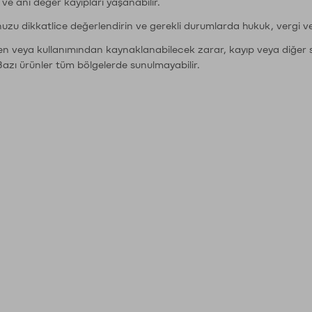
r ve ani değer kayıpları yaşanabilir.
nuzu dikkatlice değerlendirin ve gerekli durumlarda hukuk, vergi v
den veya kullanımından kaynaklanabilecek zarar, kayıp veya diğer 
Bazı ürünler tüm bölgelerde sunulmayabilir.