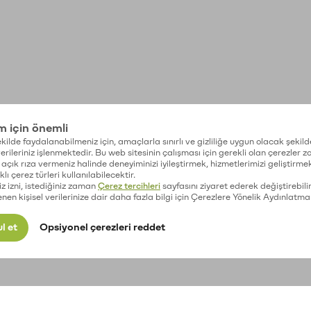
im için önemli
kilde faydalanabilmeniz için, amaçlarla sınırlı ve gizliliğe uygun olacak şekild
 verileriniz işlenmektedir. Bu web sitesinin çalışması için gerekli olan çerezler 
açık rıza vermeniz halinde deneyiminizi iyileştirmek, hizmetlerimizi geliştirmek
lı çerez türleri kullanılabilecektir.
iz izni, istediğiniz zaman
Çerez tercihleri
sayfasını ziyaret ederek değiştirebilir
enen kişisel verilerinize dair daha fazla bilgi için Çerezlere Yönelik Aydınlatma
l et
Opsiyonel çerezleri reddet