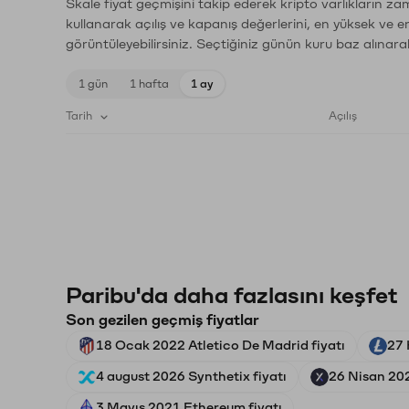
Skale fiyat geçmişini takip ederek kripto varlıkların za
kullanarak açılış ve kapanış değerlerini, en yüksek ve e
görüntüleyebilirsiniz. Seçtiğiniz günün kuru baz alınarak
1 gün
1 hafta
1 ay
Tarih
Açılış
Paribu'da daha fazlasını keşfet
Son gezilen geçmiş fiyatlar
18 Ocak 2022 Atletico De Madrid fiyatı
27 
4 august 2026 Synthetix fiyatı
26 Nisan 202
3 Mayıs 2021 Ethereum fiyatı