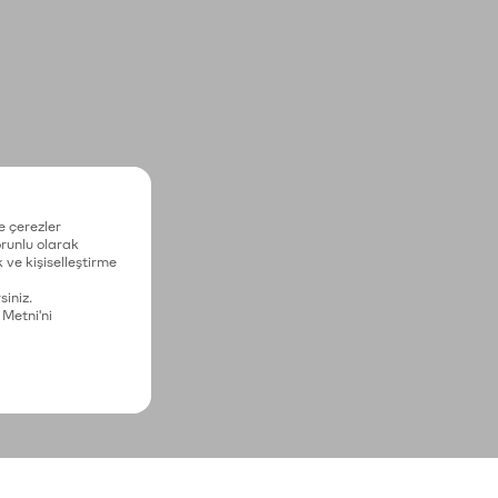
e çerezler
zorunlu olarak
 ve kişiselleştirme
siniz.
 Metni'ni