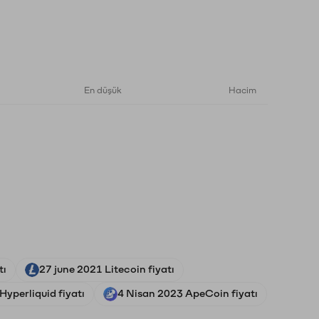
En düşük
Hacim
tı
27 june 2021 Litecoin fiyatı
yperliquid fiyatı
4 Nisan 2023 ApeCoin fiyatı