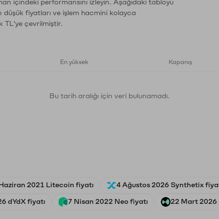
man içindeki performansını izleyin. Aşağıdaki tabloyu
n düşük fiyatları ve işlem hacmini kolayca
 TL'ye çevrilmiştir.
En yüksek
Kapanış
Bu tarih aralığı için veri bulunamadı.
Haziran 2021 Litecoin fiyatı
4 Ağustos 2026 Synthetix fiya
6 dYdX fiyatı
7 Nisan 2022 Neo fiyatı
22 Mart 2026 H