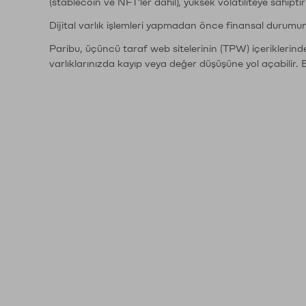
(stablecoin ve NFT'ler dahil), yüksek volatiliteye sahipti
Dijital varlık işlemleri yapmadan önce finansal durumu
Paribu, üçüncü taraf web sitelerinin (TPW) içeriklerin
varlıklarınızda kayıp veya değer düşüşüne yol açabilir. 