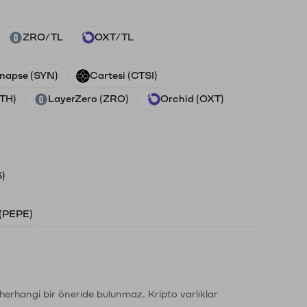
ZRO/TL
OXT/TL
napse (SYN)
Cartesi (CTSI)
ETH)
LayerZero (ZRO)
Orchid (OXT)
)
(PEPE)
li herhangi bir öneride bulunmaz. Kripto varlıklar