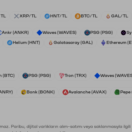
/TL
XRP/TL
HNT/TL
BTC/TL
GAL/TL
Ankr (ANKR)
Waves (WAVES)
PSG (PSG)
Sy
Helium (HNT)
Galatasaray (GAL)
Ethereum (
n (BTC)
PSG (PSG)
Tron (TRX)
Waves (WAVES
VANRY)
Bonk (BONK)
Avalanche (AVAX)
Pepe 
şımaz. Paribu, dijital varlıkların alım-satımı veya saklanmasıyla ilgi