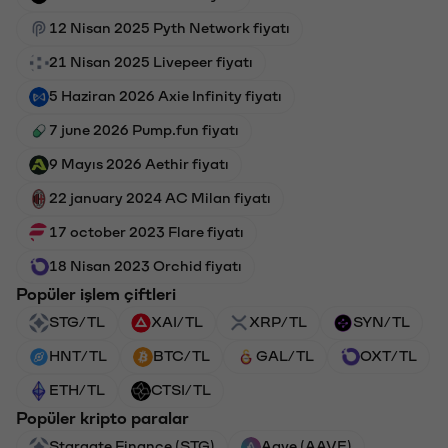
12 Nisan 2025 Pyth Network fiyatı
21 Nisan 2025 Livepeer fiyatı
5 Haziran 2026 Axie Infinity fiyatı
7 june 2026 Pump.fun fiyatı
9 Mayıs 2026 Aethir fiyatı
22 january 2024 AC Milan fiyatı
17 october 2023 Flare fiyatı
18 Nisan 2023 Orchid fiyatı
Popüler işlem çiftleri
STG/TL
XAI/TL
XRP/TL
SYN/TL
HNT/TL
BTC/TL
GAL/TL
OXT/TL
ETH/TL
CTSI/TL
Popüler kripto paralar
Stargate Finance (STG)
Aave (AAVE)