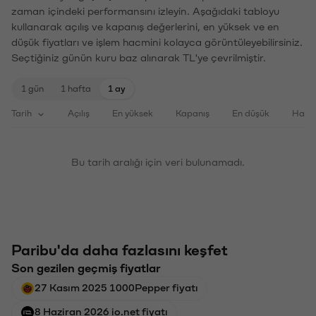
zaman içindeki performansını izleyin. Aşağıdaki tabloyu
kullanarak açılış ve kapanış değerlerini, en yüksek ve en
düşük fiyatları ve işlem hacmini kolayca görüntüleyebilirsiniz.
Seçtiğiniz günün kuru baz alınarak TL'ye çevrilmiştir.
1 gün
1 hafta
1 ay
Tarih
Açılış
En yüksek
Kapanış
En düşük
Haci
Bu tarih aralığı için veri bulunamadı.
Paribu'da daha fazlasını keşfet
Son gezilen geçmiş fiyatlar
27 Kasım 2025 1000Pepper fiyatı
8 Haziran 2026 io.net fiyatı