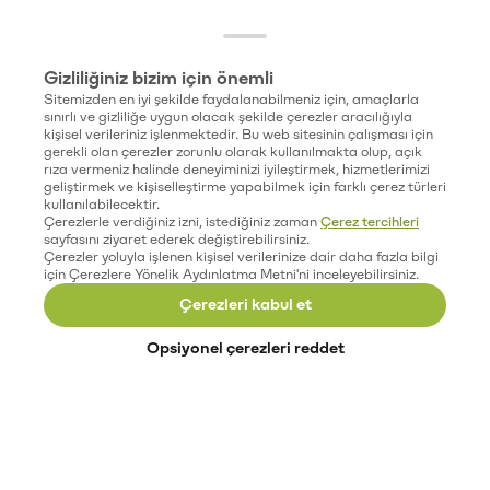
Gizliliğiniz bizim için önemli
Sitemizden en iyi şekilde faydalanabilmeniz için, amaçlarla
sınırlı ve gizliliğe uygun olacak şekilde çerezler aracılığıyla
kişisel verileriniz işlenmektedir. Bu web sitesinin çalışması için
gerekli olan çerezler zorunlu olarak kullanılmakta olup, açık
rıza vermeniz halinde deneyiminizi iyileştirmek, hizmetlerimizi
geliştirmek ve kişiselleştirme yapabilmek için farklı çerez türleri
kullanılabilecektir.
Çerezlerle verdiğiniz izni, istediğiniz zaman
Çerez tercihleri
sayfasını ziyaret ederek değiştirebilirsiniz.
Çerezler yoluyla işlenen kişisel verilerinize dair daha fazla bilgi
için Çerezlere Yönelik Aydınlatma Metni'ni inceleyebilirsiniz.
Çerezleri kabul et
Opsiyonel çerezleri reddet
Paribu’yu keşfet