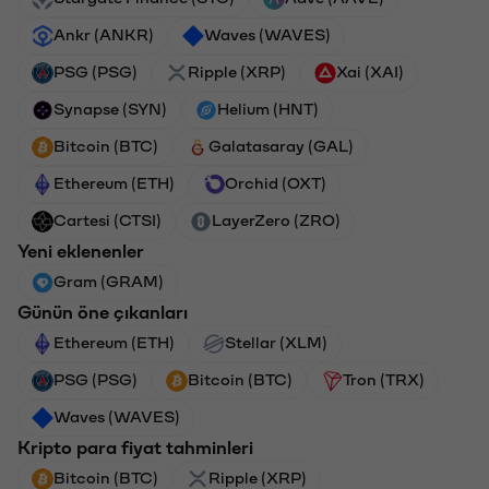
Ankr (ANKR)
Waves (WAVES)
PSG (PSG)
Ripple (XRP)
Xai (XAI)
Synapse (SYN)
Helium (HNT)
Bitcoin (BTC)
Galatasaray (GAL)
Ethereum (ETH)
Orchid (OXT)
Cartesi (CTSI)
LayerZero (ZRO)
Yeni eklenenler
Gram (GRAM)
Günün öne çıkanları
Ethereum (ETH)
Stellar (XLM)
PSG (PSG)
Bitcoin (BTC)
Tron (TRX)
Waves (WAVES)
Kripto para fiyat tahminleri
Bitcoin (BTC)
Ripple (XRP)