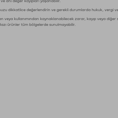
r ve ani değer kayıpları yaşanabilir.
nuzu dikkatlice değerlendirin ve gerekli durumlarda hukuk, vergi v
den veya kullanımından kaynaklanabilecek zarar, kayıp veya diğer 
Bazı ürünler tüm bölgelerde sunulmayabilir.