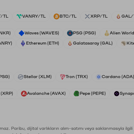
/TL
VANRY/TL
BTC/TL
XRP/TL
GAL/
ANKR)
Waves (WAVES)
PSG (PSG)
Alien Worl
ANRY)
Ethereum (ETH)
Galatasaray (GAL)
Kit
PSG)
Stellar (XLM)
Tron (TRX)
Cardano (ADA
 (XRP)
Avalanche (AVAX)
Pepe (PEPE)
Synaps
şımaz. Paribu, dijital varlıkların alım-satımı veya saklanmasıyla ilgi