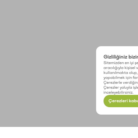
Gizliliğiniz biz
Sitemizden en iyi şe
aracılığıyla kişisel
kullanılmakta olup, 
yapabilmek için fark
Çerezlerle verdiğin
Çerezler yoluyla işl
inceleyebilirsiniz.
Çerezleri kabu