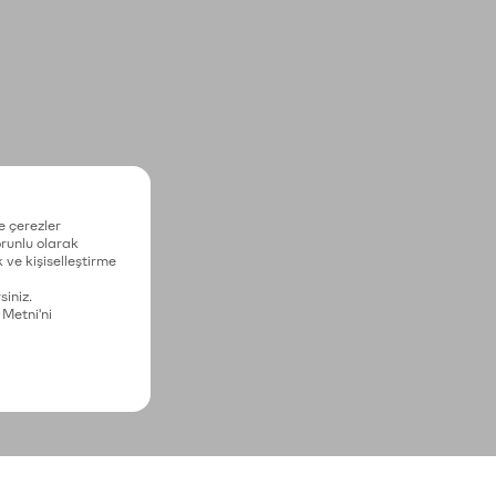
e çerezler
zorunlu olarak
 ve kişiselleştirme
siniz.
 Metni'ni