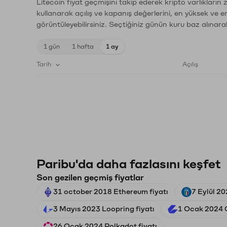
Litecoin fiyat geçmişini takip ederek kripto varlıkların
kullanarak açılış ve kapanış değerlerini, en yüksek ve e
görüntüleyebilirsiniz. Seçtiğiniz günün kuru baz alınarak
1 gün
1 hafta
1 ay
Tarih
Açılış
Paribu'da daha fazlasını keşfet
Son gezilen geçmiş fiyatlar
31 october 2018 Ethereum fiyatı
7 Eylül 202
3 Mayıs 2023 Loopring fiyatı
1 Ocak 2024 C
26 Ocak 2024 Polkadot fiyatı