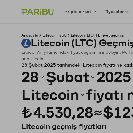
Kripto al/sat
Piyasalar
Anasayfa
Litecoin fiyatı
Litecoin (LTC) TL fiyat geçmişi
Litecoin (LTC) Geçmi
Litecoin'in yıllar içindeki fiyat değişimini inceleyin. P
analiz edin.
28 Şubat 2025 tarihindeki Litecoin fiyatı ne kad
28
Şubat
2025
Litecoin
fiyatı
₺4.530,28
≈
$12
Litecoin geçmiş fiyatları