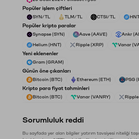
Popüler işlem çiftleri
SYN/TL
TLM/TL
CTSI/TL
HNT
Popüler kripto paralar
Synapse (SYN)
Aave (AAVE)
Ankr (
Helium (HNT)
Ripple (XRP)
Vanar (V
Yeni eklenenler
Gram (GRAM)
Günün öne çıkanları
Bitcoin (BTC)
Ethereum (ETH)
PSG (
Kripto para fiyat tahminleri
Bitcoin (BTC)
Vanar (VANRY)
Ripple
Sorumluluk reddi
Bu sayfada yer alan bilgiler yatırım tavsiyesi niteliği ta