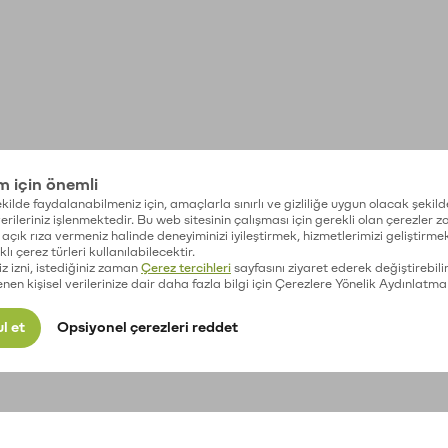
im için önemli
kilde faydalanabilmeniz için, amaçlarla sınırlı ve gizliliğe uygun olacak şekild
 verileriniz işlenmektedir. Bu web sitesinin çalışması için gerekli olan çerezler 
açık rıza vermeniz halinde deneyiminizi iyileştirmek, hizmetlerimizi geliştirmek
lı çerez türleri kullanılabilecektir.
iz izni, istediğiniz zaman
Çerez tercihleri
sayfasını ziyaret ederek değiştirebilir
enen kişisel verilerinize dair daha fazla bilgi için Çerezlere Yönelik Aydınlatma
l et
Opsiyonel çerezleri reddet