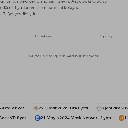
 zaman içindeki performansını izleyin. Aşağıdaki tabloyu
n düşük fiyatları ve işlem hacmini kolayca
 TL'ye çevrilmiştir.
En yüksek
Kapanış
Bu tarih aralığı için veri bulunamadı.
4 Italy fiyatı
22 Şubat 2026 Kite fiyatı
8 january 202
eek VR fiyatı
21 Mayıs 2024 Mask Network fiyatı
1