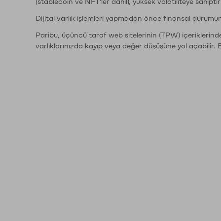
(stablecoin ve NFT'ler dahil), yüksek volatiliteye sahipti
Dijital varlık işlemleri yapmadan önce finansal durumu
Paribu, üçüncü taraf web sitelerinin (TPW) içeriklerin
varlıklarınızda kayıp veya değer düşüşüne yol açabilir. 