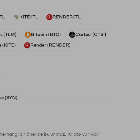
TL
KITE/TL
RENDER/TL
ds (TLM)
Bitcoin (BTC)
Cartesi (CTSI)
e (KITE)
Render (RENDER)
)
e (SYN)
li herhangi bir öneride bulunmaz. Kripto varlıklar