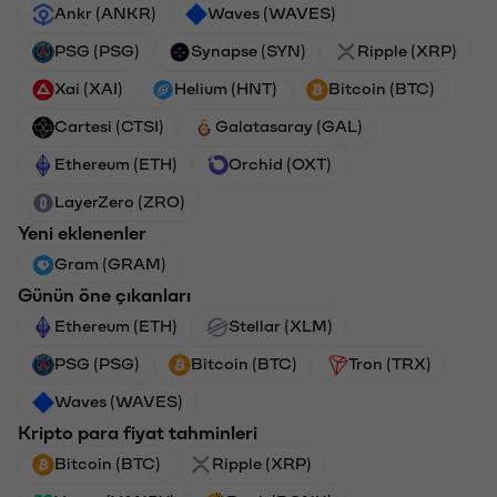
Ankr (ANKR)
Waves (WAVES)
PSG (PSG)
Synapse (SYN)
Ripple (XRP)
Xai (XAI)
Helium (HNT)
Bitcoin (BTC)
Cartesi (CTSI)
Galatasaray (GAL)
Ethereum (ETH)
Orchid (OXT)
LayerZero (ZRO)
Yeni eklenenler
Gram (GRAM)
Günün öne çıkanları
Ethereum (ETH)
Stellar (XLM)
PSG (PSG)
Bitcoin (BTC)
Tron (TRX)
Waves (WAVES)
Kripto para fiyat tahminleri
Bitcoin (BTC)
Ripple (XRP)