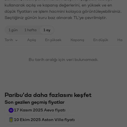
kullanarak açılış ve kapanış değerlerini, en yüksek ve en
düşük fiyatları ve işlem hacmini kolayca görüntüleyebilirsiniz.
Seçtiğiniz günün kuru baz alınarak TL'ye çevrilmiştir.
1 gün
1 hafta
1 ay
Tarih
Açılış
En yüksek
Kapanış
En düşük
Haci
Bu tarih aralığı için veri bulunamadı.
Paribu'da daha fazlasını keşfet
Son gezilen geçmiş fiyatlar
17 Kasım 2025 Aevo fiyatı
10 Ekim 2025 Aston Villa fiyatı