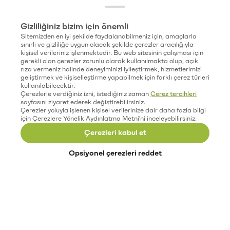
Gizliliğiniz bizim için önemli
Sitemizden en iyi şekilde faydalanabilmeniz için, amaçlarla
sınırlı ve gizliliğe uygun olacak şekilde çerezler aracılığıyla
kişisel verileriniz işlenmektedir. Bu web sitesinin çalışması için
gerekli olan çerezler zorunlu olarak kullanılmakta olup, açık
rıza vermeniz halinde deneyiminizi iyileştirmek, hizmetlerimizi
geliştirmek ve kişiselleştirme yapabilmek için farklı çerez türleri
kullanılabilecektir.
Çerezlerle verdiğiniz izni, istediğiniz zaman
Çerez tercihleri
sayfasını ziyaret ederek değiştirebilirsiniz.
Çerezler yoluyla işlenen kişisel verilerinize dair daha fazla bilgi
için Çerezlere Yönelik Aydınlatma Metni'ni inceleyebilirsiniz.
Çerezleri kabul et
Opsiyonel çerezleri reddet
Paribu’yu keşfet