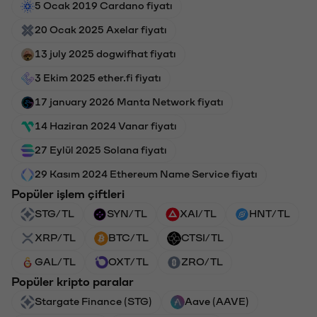
5 Ocak 2019 Cardano fiyatı
20 Ocak 2025 Axelar fiyatı
13 july 2025 dogwifhat fiyatı
3 Ekim 2025 ether.fi fiyatı
17 january 2026 Manta Network fiyatı
14 Haziran 2024 Vanar fiyatı
27 Eylül 2025 Solana fiyatı
29 Kasım 2024 Ethereum Name Service fiyatı
Popüler işlem çiftleri
STG/TL
SYN/TL
XAI/TL
HNT/TL
XRP/TL
BTC/TL
CTSI/TL
GAL/TL
OXT/TL
ZRO/TL
Popüler kripto paralar
Stargate Finance (STG)
Aave (AAVE)