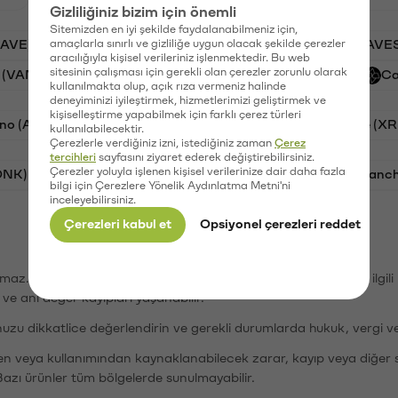
Gizliliğiniz bizim için önemli
Sitemizden en iyi şekilde faydalanabilmeniz için,
AAVE)
amaçlarla sınırlı ve gizliliğe uygun olacak şekilde çerezler
Ripple (XRP)
PSG (PSG)
Waves (WAVE
aracılığıyla kişisel verileriniz işlenmektedir. Bu web
sitesinin çalışması için gerekli olan çerezler zorunlu olarak
 (VANRY)
Galatasaray (GAL)
Orchid (OXT)
Ca
kullanılmakta olup, açık rıza vermeniz halinde
deneyiminizi iyileştirmek, hizmetlerimizi geliştirmek ve
kişiselleştirme yapabilmek için farklı çerez türleri
no (ADA)
Tron (TRX)
Bitcoin (BTC)
Ripple (XR
kullanılabilecektir.
Çerezlerle verdiğiniz izni, istediğiniz zaman
Çerez
tercihleri
sayfasını ziyaret ederek değiştirebilirsiniz.
Çerezler yoluyla işlenen kişisel verilerinize dair daha fazla
ONK)
Ethereum (ETH)
Synapse (SYN)
Avalanc
bilgi için Çerezlere Yönelik Aydınlatma Metni'ni
inceleyebilirsiniz.
Çerezleri kabul et
Opsiyonel çerezleri reddet
şımaz. Paribu, dijital varlıkların alım-satımı veya saklanmasıyla ilgi
r ve ani değer kayıpları yaşanabilir.
nuzu dikkatlice değerlendirin ve gerekli durumlarda hukuk, vergi v
den veya kullanımından kaynaklanabilecek zarar, kayıp veya diğer 
Bazı ürünler tüm bölgelerde sunulmayabilir.