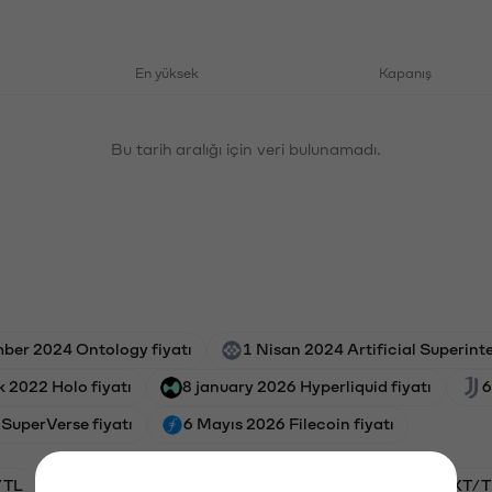
En yüksek
Kapanış
Bu tarih aralığı için veri bulunamadı.
ber 2024 Ontology fiyatı
1 Nisan 2024 Artificial Superinte
 2022 Holo fiyatı
8 january 2026 Hyperliquid fiyatı
6
SuperVerse fiyatı
6 Mayıs 2026 Filecoin fiyatı
/TL
BTC/TL
VANRY/TL
GAL/TL
OXT/T