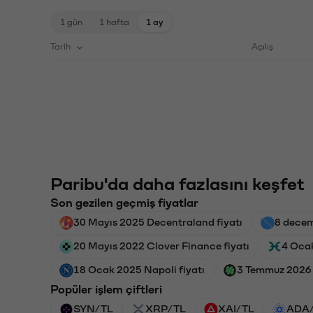
1 gün
1 hafta
1 ay
Tarih
Açılış
Paribu'da daha fazlasını keşfet
Son gezilen geçmiş fiyatlar
30 Mayıs 2025 Decentraland fiyatı
8 decem
20 Mayıs 2022 Clover Finance fiyatı
4 Ocak
18 Ocak 2025 Napoli fiyatı
3 Temmuz 2026 
Popüler işlem çiftleri
SYN/TL
XRP/TL
XAI/TL
ADA