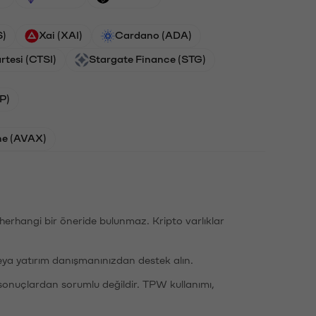
S)
Xai (XAI)
Cardano (ADA)
rtesi (CTSI)
Stargate Finance (STG)
P)
he (AVAX)
li herhangi bir öneride bulunmaz. Kripto varlıklar
eya yatırım danışmanınızdan destek alın.
sonuçlardan sorumlu değildir. TPW kullanımı,