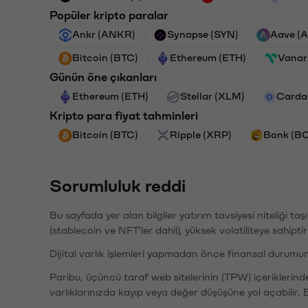
Popüler kripto paralar
Ankr (ANKR)
Synapse (SYN)
Aave (
Bitcoin (BTC)
Ethereum (ETH)
Vanar
Günün öne çıkanları
Ethereum (ETH)
Stellar (XLM)
Carda
Kripto para fiyat tahminleri
Bitcoin (BTC)
Ripple (XRP)
Bonk (B
Sorumluluk reddi
Bu sayfada yer alan bilgiler yatırım tavsiyesi niteliği ta
(stablecoin ve NFT'ler dahil), yüksek volatiliteye sahipti
Dijital varlık işlemleri yapmadan önce finansal durumu
Paribu, üçüncü taraf web sitelerinin (TPW) içeriklerin
varlıklarınızda kayıp veya değer düşüşüne yol açabilir. 