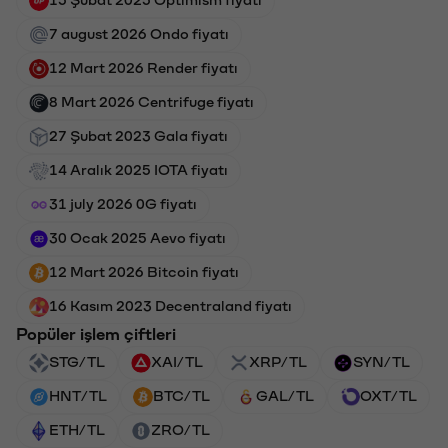
7 august 2026 Ondo fiyatı
12 Mart 2026 Render fiyatı
8 Mart 2026 Centrifuge fiyatı
27 Şubat 2023 Gala fiyatı
14 Aralık 2025 IOTA fiyatı
31 july 2026 0G fiyatı
30 Ocak 2025 Aevo fiyatı
12 Mart 2026 Bitcoin fiyatı
16 Kasım 2023 Decentraland fiyatı
Popüler işlem çiftleri
STG/TL
XAI/TL
XRP/TL
SYN/TL
HNT/TL
BTC/TL
GAL/TL
OXT/TL
ETH/TL
ZRO/TL