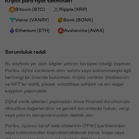
Kripto para fiyat tahminleri
Bitcoin (BTC)
Ripple (XRP)
Vanar (VANRY)
Bonk (BONK)
Ethereum (ETH)
Avalanche (AVAX)
Sorumluluk reddi
Bu sayfada yer alan bilgiler yatırım tavsiyesi niteliği taşımaz.
Paribu, dijital varlıkların alım-satımı veya saklanmasıyla ilgili
herhangi bir öneride bulunmaz. Kripto varlıklar (stablecoin
ve NFT'ler dahil), yüksek volatiliteye sahiptir ve ani değer
kayıpları yaşanabilir.
Dijital varlık işlemleri yapmadan önce finansal durumunuzu
dikkatlice değerlendirin ve gerekli durumlarda hukuk, vergi
veya yatırım danışmanınızdan destek alın.
Paribu, üçüncü taraf web sitelerinin (TPW) içeriklerinden
veya kullanımından kaynaklanabilecek zarar, kayıp veya
diğer sonuçlardan sorumlu değildir. TPW kullanımı,