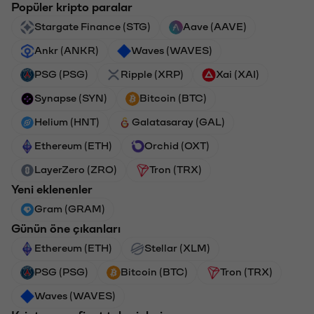
Popüler kripto paralar
Stargate Finance (STG)
Aave (AAVE)
Ankr (ANKR)
Waves (WAVES)
PSG (PSG)
Ripple (XRP)
Xai (XAI)
Synapse (SYN)
Bitcoin (BTC)
Helium (HNT)
Galatasaray (GAL)
Ethereum (ETH)
Orchid (OXT)
LayerZero (ZRO)
Tron (TRX)
Yeni eklenenler
Gram (GRAM)
Günün öne çıkanları
Ethereum (ETH)
Stellar (XLM)
PSG (PSG)
Bitcoin (BTC)
Tron (TRX)
Waves (WAVES)