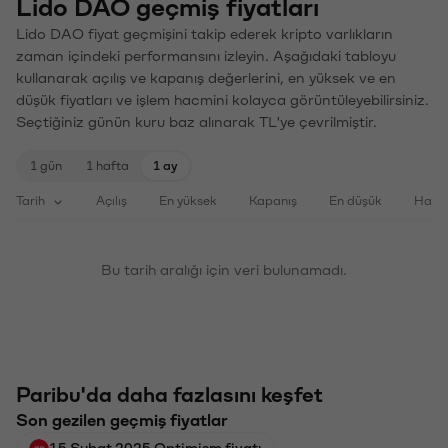
Lido DAO geçmiş fiyatları
Lido DAO fiyat geçmişini takip ederek kripto varlıkların
zaman içindeki performansını izleyin. Aşağıdaki tabloyu
kullanarak açılış ve kapanış değerlerini, en yüksek ve en
düşük fiyatları ve işlem hacmini kolayca görüntüleyebilirsiniz.
Seçtiğiniz günün kuru baz alınarak TL'ye çevrilmiştir.
1 gün
1 hafta
1 ay
Tarih
Açılış
En yüksek
Kapanış
En düşük
Haci
Bu tarih aralığı için veri bulunamadı.
Paribu'da daha fazlasını keşfet
Son gezilen geçmiş fiyatlar
15 Şubat 2025 Optimism fiyatı