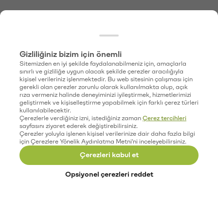
Gizliliğiniz bizim için önemli
Sitemizden en iyi şekilde faydalanabilmeniz için, amaçlarla
sınırlı ve gizliliğe uygun olacak şekilde çerezler aracılığıyla
kişisel verileriniz işlenmektedir. Bu web sitesinin çalışması için
gerekli olan çerezler zorunlu olarak kullanılmakta olup, açık
rıza vermeniz halinde deneyiminizi iyileştirmek, hizmetlerimizi
geliştirmek ve kişiselleştirme yapabilmek için farklı çerez türleri
kullanılabilecektir.
Çerezlerle verdiğiniz izni, istediğiniz zaman
Çerez tercihleri
sayfasını ziyaret ederek değiştirebilirsiniz.
Çerezler yoluyla işlenen kişisel verilerinize dair daha fazla bilgi
için Çerezlere Yönelik Aydınlatma Metni'ni inceleyebilirsiniz.
Çerezleri kabul et
Opsiyonel çerezleri reddet