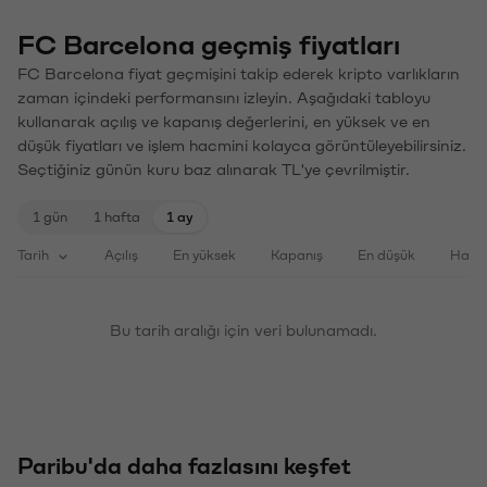
FC Barcelona geçmiş fiyatları
FC Barcelona fiyat geçmişini takip ederek kripto varlıkların
zaman içindeki performansını izleyin. Aşağıdaki tabloyu
kullanarak açılış ve kapanış değerlerini, en yüksek ve en
düşük fiyatları ve işlem hacmini kolayca görüntüleyebilirsiniz.
Seçtiğiniz günün kuru baz alınarak TL'ye çevrilmiştir.
1 gün
1 hafta
1 ay
Tarih
Açılış
En yüksek
Kapanış
En düşük
Haci
Bu tarih aralığı için veri bulunamadı.
Paribu'da daha fazlasını keşfet