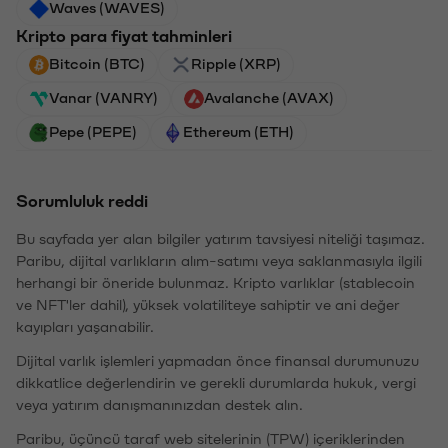
Waves (WAVES)
Kripto para fiyat tahminleri
Bitcoin (BTC)
Ripple (XRP)
Vanar (VANRY)
Avalanche (AVAX)
Pepe (PEPE)
Ethereum (ETH)
Sorumluluk reddi
Bu sayfada yer alan bilgiler yatırım tavsiyesi niteliği taşımaz.
Paribu, dijital varlıkların alım-satımı veya saklanmasıyla ilgili
herhangi bir öneride bulunmaz. Kripto varlıklar (stablecoin
ve NFT'ler dahil), yüksek volatiliteye sahiptir ve ani değer
kayıpları yaşanabilir.
Dijital varlık işlemleri yapmadan önce finansal durumunuzu
dikkatlice değerlendirin ve gerekli durumlarda hukuk, vergi
veya yatırım danışmanınızdan destek alın.
Paribu, üçüncü taraf web sitelerinin (TPW) içeriklerinden