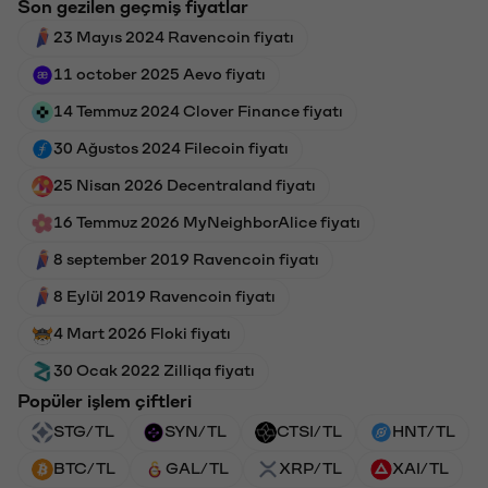
Son gezilen geçmiş fiyatlar
23 Mayıs 2024 Ravencoin fiyatı
11 october 2025 Aevo fiyatı
14 Temmuz 2024 Clover Finance fiyatı
30 Ağustos 2024 Filecoin fiyatı
25 Nisan 2026 Decentraland fiyatı
16 Temmuz 2026 MyNeighborAlice fiyatı
8 september 2019 Ravencoin fiyatı
8 Eylül 2019 Ravencoin fiyatı
4 Mart 2026 Floki fiyatı
30 Ocak 2022 Zilliqa fiyatı
Popüler işlem çiftleri
STG/TL
SYN/TL
CTSI/TL
HNT/TL
BTC/TL
GAL/TL
XRP/TL
XAI/TL