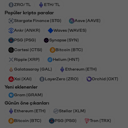
ZRO/TL
ETH/TL
Popüler kripto paralar
Stargate Finance (STG)
Aave (AAVE)
Ankr (ANKR)
Waves (WAVES)
PSG (PSG)
Synapse (SYN)
Cartesi (CTSI)
Bitcoin (BTC)
Ripple (XRP)
Helium (HNT)
Galatasaray (GAL)
Ethereum (ETH)
Xai (XAI)
LayerZero (ZRO)
Orchid (OXT)
Yeni eklenenler
Gram (GRAM)
Günün öne çıkanları
Ethereum (ETH)
Stellar (XLM)
Bitcoin (BTC)
PSG (PSG)
Tron (TRX)