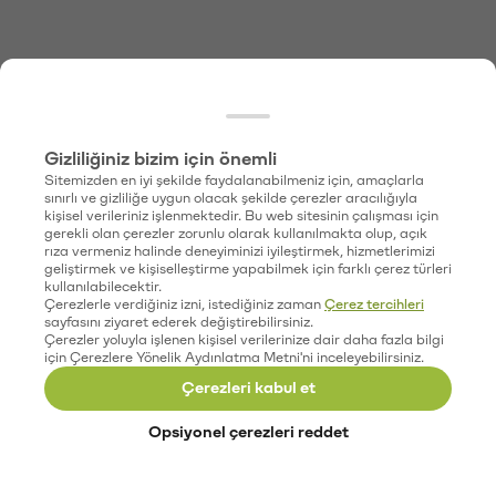
Gizliliğiniz bizim için önemli
Sitemizden en iyi şekilde faydalanabilmeniz için, amaçlarla
sınırlı ve gizliliğe uygun olacak şekilde çerezler aracılığıyla
kişisel verileriniz işlenmektedir. Bu web sitesinin çalışması için
gerekli olan çerezler zorunlu olarak kullanılmakta olup, açık
rıza vermeniz halinde deneyiminizi iyileştirmek, hizmetlerimizi
geliştirmek ve kişiselleştirme yapabilmek için farklı çerez türleri
kullanılabilecektir.
Çerezlerle verdiğiniz izni, istediğiniz zaman
Çerez tercihleri
sayfasını ziyaret ederek değiştirebilirsiniz.
Çerezler yoluyla işlenen kişisel verilerinize dair daha fazla bilgi
için Çerezlere Yönelik Aydınlatma Metni'ni inceleyebilirsiniz.
Çerezleri kabul et
Opsiyonel çerezleri reddet