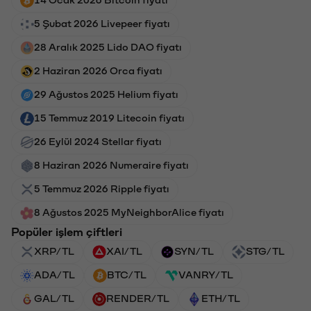
5 Şubat 2026 Livepeer fiyatı
28 Aralık 2025 Lido DAO fiyatı
2 Haziran 2026 Orca fiyatı
29 Ağustos 2025 Helium fiyatı
15 Temmuz 2019 Litecoin fiyatı
26 Eylül 2024 Stellar fiyatı
8 Haziran 2026 Numeraire fiyatı
5 Temmuz 2026 Ripple fiyatı
8 Ağustos 2025 MyNeighborAlice fiyatı
Popüler işlem çiftleri
XRP/TL
XAI/TL
SYN/TL
STG/TL
ADA/TL
BTC/TL
VANRY/TL
GAL/TL
RENDER/TL
ETH/TL