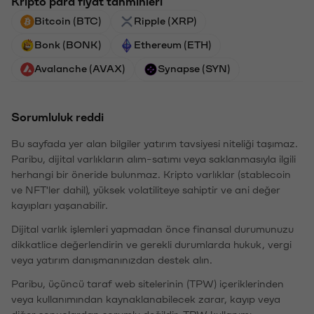
Kripto para fiyat tahminleri
Bitcoin (BTC)
Ripple (XRP)
Bonk (BONK)
Ethereum (ETH)
Avalanche (AVAX)
Synapse (SYN)
Sorumluluk reddi
Bu sayfada yer alan bilgiler yatırım tavsiyesi niteliği taşımaz.
Paribu, dijital varlıkların alım-satımı veya saklanmasıyla ilgili
herhangi bir öneride bulunmaz. Kripto varlıklar (stablecoin
ve NFT'ler dahil), yüksek volatiliteye sahiptir ve ani değer
kayıpları yaşanabilir.
Dijital varlık işlemleri yapmadan önce finansal durumunuzu
dikkatlice değerlendirin ve gerekli durumlarda hukuk, vergi
veya yatırım danışmanınızdan destek alın.
Paribu, üçüncü taraf web sitelerinin (TPW) içeriklerinden
veya kullanımından kaynaklanabilecek zarar, kayıp veya
diğer sonuçlardan sorumlu değildir. TPW kullanımı,