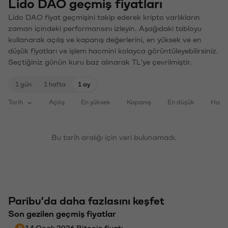
Lido DAO geçmiş fiyatları
Lido DAO fiyat geçmişini takip ederek kripto varlıkların
zaman içindeki performansını izleyin. Aşağıdaki tabloyu
kullanarak açılış ve kapanış değerlerini, en yüksek ve en
düşük fiyatları ve işlem hacmini kolayca görüntüleyebilirsiniz.
Seçtiğiniz günün kuru baz alınarak TL'ye çevrilmiştir.
1 gün
1 hafta
1 ay
Tarih
Açılış
En yüksek
Kapanış
En düşük
Haci
Bu tarih aralığı için veri bulunamadı.
Paribu'da daha fazlasını keşfet
Son gezilen geçmiş fiyatlar
14 Ocak 2026 Bitcoin fiyatı