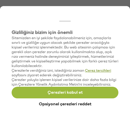
Gizliliğiniz bizim için önemli
Sitemizden en iyi şekilde faydalanabilmeniz için, amaçlarla
sınırlı ve gizliliğe uygun olacak şekilde çerezler aracılığıyla
kişisel verileriniz işlenmektedir. Bu web sitesinin çalışması için
gerekli olan çerezler zorunlu olarak kullanılmakta olup, açık
rıza vermeniz halinde deneyiminizi iyileştirmek, hizmetlerimizi
geliştirmek ve kişiselleştirme yapabilmek için farklı çerez türleri
kullanılabilecektir.
Çerezlerle verdiğiniz izni, istediğiniz zaman
Çerez tercihleri
sayfasını ziyaret ederek değiştirebilirsiniz.
Çerezler yoluyla işlenen kişisel verilerinize dair daha fazla bilgi
için Çerezlere Yönelik Aydınlatma Metni'ni inceleyebilirsiniz.
Çerezleri kabul et
Opsiyonel çerezleri reddet