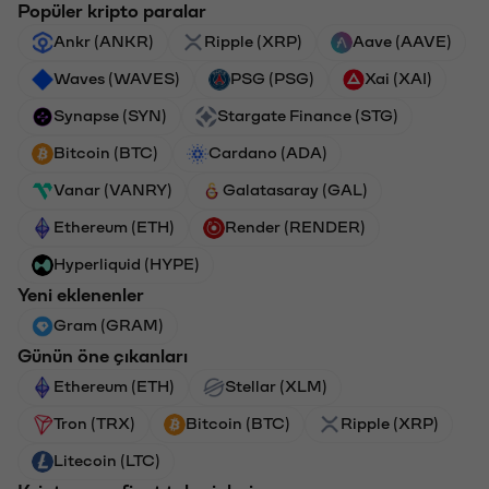
Popüler kripto paralar
Ankr (ANKR)
Ripple (XRP)
Aave (AAVE)
Waves (WAVES)
PSG (PSG)
Xai (XAI)
Synapse (SYN)
Stargate Finance (STG)
Bitcoin (BTC)
Cardano (ADA)
Vanar (VANRY)
Galatasaray (GAL)
Ethereum (ETH)
Render (RENDER)
Hyperliquid (HYPE)
Yeni eklenenler
Gram (GRAM)
Günün öne çıkanları
Ethereum (ETH)
Stellar (XLM)
Tron (TRX)
Bitcoin (BTC)
Ripple (XRP)
Litecoin (LTC)