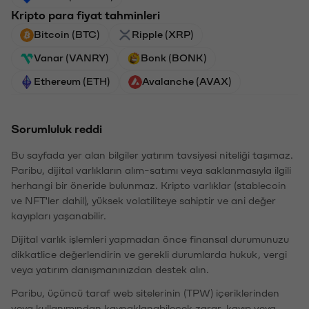
Kripto para fiyat tahminleri
Bitcoin (BTC)
Ripple (XRP)
Vanar (VANRY)
Bonk (BONK)
Ethereum (ETH)
Avalanche (AVAX)
Sorumluluk reddi
Bu sayfada yer alan bilgiler yatırım tavsiyesi niteliği taşımaz.
Paribu, dijital varlıkların alım-satımı veya saklanmasıyla ilgili
herhangi bir öneride bulunmaz. Kripto varlıklar (stablecoin
ve NFT'ler dahil), yüksek volatiliteye sahiptir ve ani değer
kayıpları yaşanabilir.
Dijital varlık işlemleri yapmadan önce finansal durumunuzu
dikkatlice değerlendirin ve gerekli durumlarda hukuk, vergi
veya yatırım danışmanınızdan destek alın.
Paribu, üçüncü taraf web sitelerinin (TPW) içeriklerinden
veya kullanımından kaynaklanabilecek zarar, kayıp veya