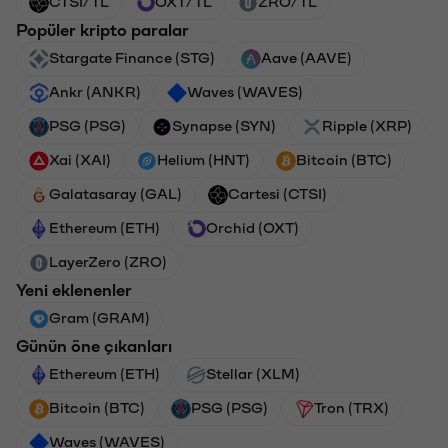
CTSI/TL
OXT/TL
ZRO/TL
Popüler kripto paralar
Stargate Finance (STG)
Aave (AAVE)
Ankr (ANKR)
Waves (WAVES)
PSG (PSG)
Synapse (SYN)
Ripple (XRP)
Xai (XAI)
Helium (HNT)
Bitcoin (BTC)
Galatasaray (GAL)
Cartesi (CTSI)
Ethereum (ETH)
Orchid (OXT)
LayerZero (ZRO)
Yeni eklenenler
Gram (GRAM)
Günün öne çıkanları
Ethereum (ETH)
Stellar (XLM)
Bitcoin (BTC)
PSG (PSG)
Tron (TRX)
Waves (WAVES)