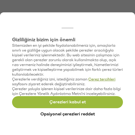
Gizliliğiniz bizim için önemli
Sitemizden en iyi şekilde faydalanabilmeniz için, amaçlarla
sınırlı ve gizliliğe uygun olacak şekilde çerezler aracılığıyla
kişisel verileriniz işlenmektedir. Bu web sitesinin çalışması için
gerekli olan çerezler zorunlu olarak kullanılmakta olup, açık
rıza vermeniz halinde deneyiminizi iyileştirmek, hizmetlerimizi
geliştirmek ve kişiselleştirme yapabilmek için farklı çerez türleri
kullanılabilecektir.
Çerezlerle verdiğiniz izni, istediğiniz zaman
Çerez tercihleri
sayfasını ziyaret ederek değiştirebilirsiniz.
Çerezler yoluyla işlenen kişisel verilerinize dair daha fazla bilgi
için Çerezlere Yönelik Aydınlatma Metni'ni inceleyebilirsiniz.
Çerezleri kabul et
Opsiyonel çerezleri reddet