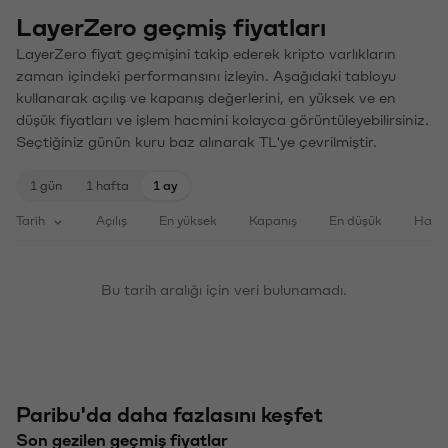
LayerZero geçmiş fiyatları
LayerZero fiyat geçmişini takip ederek kripto varlıkların
zaman içindeki performansını izleyin. Aşağıdaki tabloyu
kullanarak açılış ve kapanış değerlerini, en yüksek ve en
düşük fiyatları ve işlem hacmini kolayca görüntüleyebilirsiniz.
Seçtiğiniz günün kuru baz alınarak TL'ye çevrilmiştir.
1 gün
1 hafta
1 ay
Tarih
Açılış
En yüksek
Kapanış
En düşük
Haci
Bu tarih aralığı için veri bulunamadı.
Paribu'da daha fazlasını keşfet
Son gezilen geçmiş fiyatlar