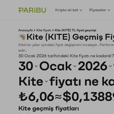
Kripto al/sat
Piyasalar
Anasayfa
Kite fiyatı
Kite (KITE) TL fiyat geçmişi
Kite (KITE) Geçmiş F
Kite'nin yıllar içindeki fiyat değişimini inceleyin. Perf
edin.
30 Ocak 2026 tarihindeki Kite fiyatı ne kadardı?
30
Ocak
2026
Kite
fiyatı ne 
₺6,06
≈
$0,1388
Kite geçmiş fiyatları