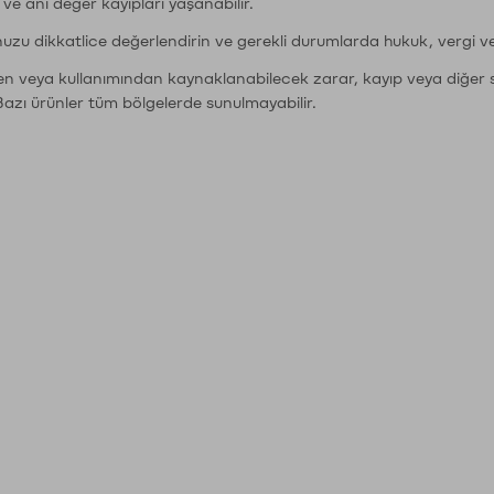
r ve ani değer kayıpları yaşanabilir.
nuzu dikkatlice değerlendirin ve gerekli durumlarda hukuk, vergi v
den veya kullanımından kaynaklanabilecek zarar, kayıp veya diğer 
Bazı ürünler tüm bölgelerde sunulmayabilir.