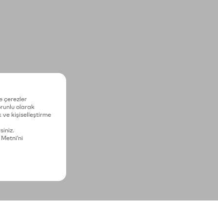
e çerezler
zorunlu olarak
 ve kişiselleştirme
siniz.
 Metni'ni