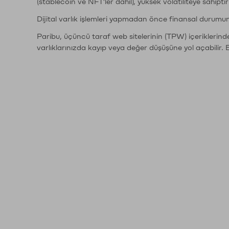
(stablecoin ve NFT'ler dahil), yüksek volatiliteye sahipti
Dijital varlık işlemleri yapmadan önce finansal durumu
Paribu, üçüncü taraf web sitelerinin (TPW) içeriklerin
varlıklarınızda kayıp veya değer düşüşüne yol açabilir. 