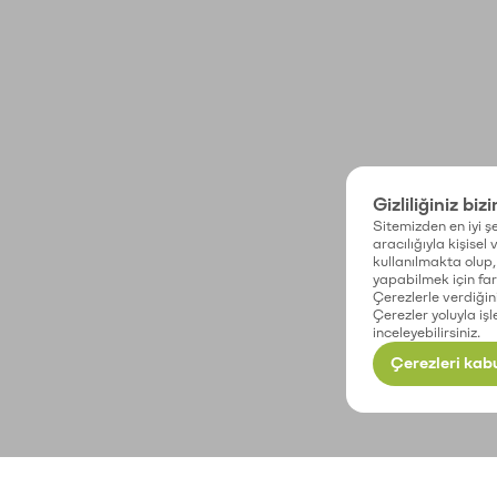
Gizliliğiniz biz
Sitemizden en iyi şe
aracılığıyla kişisel
kullanılmakta olup, 
yapabilmek için fark
Çerezlerle verdiğin
Çerezler yoluyla işl
inceleyebilirsiniz.
Çerezleri kabu