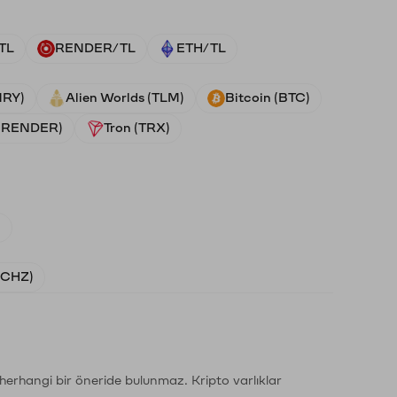
TL
RENDER/TL
ETH/TL
NRY)
Alien Worlds (TLM)
Bitcoin (BTC)
 (RENDER)
Tron (TRX)
)
 (CHZ)
li herhangi bir öneride bulunmaz. Kripto varlıklar