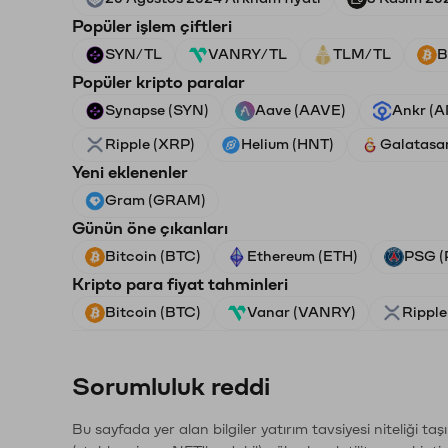
Popüler işlem çiftleri
SYN/TL
VANRY/TL
TLM/TL
B
Popüler kripto paralar
Synapse (SYN)
Aave (AAVE)
Ankr (
Ripple (XRP)
Helium (HNT)
Galatasa
Yeni eklenenler
Gram (GRAM)
Günün öne çıkanları
Bitcoin (BTC)
Ethereum (ETH)
PSG (
Kripto para fiyat tahminleri
Bitcoin (BTC)
Vanar (VANRY)
Ripple
Sorumluluk reddi
Bu sayfada yer alan bilgiler yatırım tavsiyesi niteliği ta