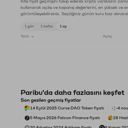
Kite fiyat geçmişini takip ederek kripto varlıkların zam
kullanarak açılış ve kapanış değerlerini, en yüksek ve e
görüntüleyebilirsiniz. Seçtiğiniz günün kuru baz alınarak
1 gün
1 hafta
1 ay
Tarih
Açılış
Paribu'da daha fazlasını keşfet
Son gezilen geçmiş fiyatlar
14 Eylül 2025 Curve DAO Token fiyatı
4 nov
5 Mayıs 2026 Falcon Finance fiyatı
28 Hazi
20 Ağustos 2024 Arkham fiyatı
8 Kasım 202