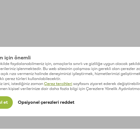
im için önemli
kilde faydalanabilmeniz için, amaçlarla sınırlı ve gizliliğe uygun olacak şekild
 verileriniz işlenmektedir. Bu web sitesinin çalışması için gerekli olan çerezler 
açık rıza vermeniz halinde deneyiminizi iyileştirmek, hizmetlerimizi geliştirmek
lı çerez türleri kullanılabilecektir.
iz izni, istediğiniz zaman
Çerez tercihleri
sayfasını ziyaret ederek değiştirebilir
enen kişisel verilerinize dair daha fazla bilgi için Çerezlere Yönelik Aydınlatma
l et
Opsiyonel çerezleri reddet