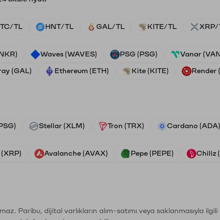
TC/TL
HNT/TL
GAL/TL
KITE/TL
XRP/
ANKR)
Waves (WAVES)
PSG (PSG)
Vanar (VA
ray (GAL)
Ethereum (ETH)
Kite (KITE)
Render
PSG)
Stellar (XLM)
Tron (TRX)
Cardano (ADA
 (XRP)
Avalanche (AVAX)
Pepe (PEPE)
Chiliz
şımaz. Paribu, dijital varlıkların alım-satımı veya saklanmasıyla ilgi