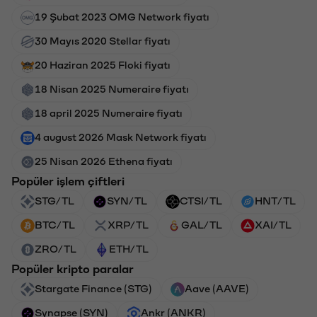
19 Şubat 2023 OMG Network fiyatı
30 Mayıs 2020 Stellar fiyatı
20 Haziran 2025 Floki fiyatı
18 Nisan 2025 Numeraire fiyatı
18 april 2025 Numeraire fiyatı
4 august 2026 Mask Network fiyatı
25 Nisan 2026 Ethena fiyatı
Popüler işlem çiftleri
STG/TL
SYN/TL
CTSI/TL
HNT/TL
BTC/TL
XRP/TL
GAL/TL
XAI/TL
ZRO/TL
ETH/TL
Popüler kripto paralar
Stargate Finance (STG)
Aave (AAVE)
Synapse (SYN)
Ankr (ANKR)