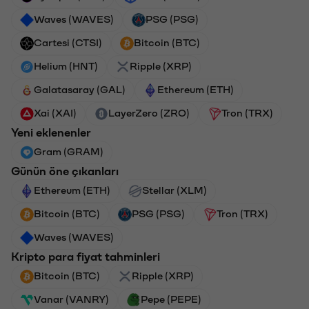
Waves (WAVES)
PSG (PSG)
Cartesi (CTSI)
Bitcoin (BTC)
Helium (HNT)
Ripple (XRP)
Galatasaray (GAL)
Ethereum (ETH)
Xai (XAI)
LayerZero (ZRO)
Tron (TRX)
Yeni eklenenler
Gram (GRAM)
Günün öne çıkanları
Ethereum (ETH)
Stellar (XLM)
Bitcoin (BTC)
PSG (PSG)
Tron (TRX)
Waves (WAVES)
Kripto para fiyat tahminleri
Bitcoin (BTC)
Ripple (XRP)
Vanar (VANRY)
Pepe (PEPE)