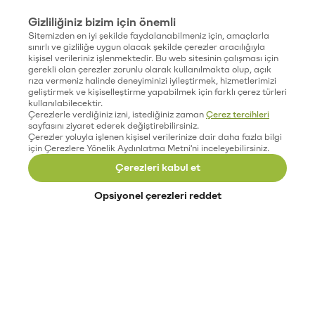
Gizliliğiniz bizim için önemli
Sitemizden en iyi şekilde faydalanabilmeniz için, amaçlarla
sınırlı ve gizliliğe uygun olacak şekilde çerezler aracılığıyla
kişisel verileriniz işlenmektedir. Bu web sitesinin çalışması için
gerekli olan çerezler zorunlu olarak kullanılmakta olup, açık
rıza vermeniz halinde deneyiminizi iyileştirmek, hizmetlerimizi
geliştirmek ve kişiselleştirme yapabilmek için farklı çerez türleri
kullanılabilecektir.
Çerezlerle verdiğiniz izni, istediğiniz zaman
Çerez tercihleri
sayfasını ziyaret ederek değiştirebilirsiniz.
Çerezler yoluyla işlenen kişisel verilerinize dair daha fazla bilgi
için Çerezlere Yönelik Aydınlatma Metni'ni inceleyebilirsiniz.
Çerezleri kabul et
Opsiyonel çerezleri reddet
Paribu’yu keşfet
Eğitimler