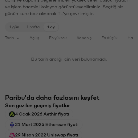
açılış ve kapanış değerlerini, en yüksek ve en düşük fiyatları
ve işlem hacmini kolayca görüntüleyebilirsiniz. Seçtiğiniz
günün kuru baz alınarak TL'ye çevrilmiştir.
1 gün
1 hafta
1 ay
Tarih
Açılış
En yüksek
Kapanış
En düşük
Haci
Bu tarih aralığı için veri bulunamadı.
Paribu'da daha fazlasını keşfet
Son gezilen geçmiş fiyatlar
4 Ocak 2026 Aethir fiyatı
21 Mart 2025 Ethereum fiyatı
29 Nisan 2022 Uniswap fiyatı