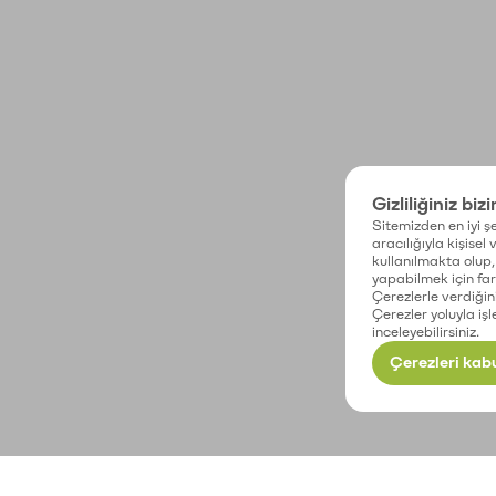
Gizliliğiniz biz
Sitemizden en iyi şe
aracılığıyla kişisel
kullanılmakta olup, 
yapabilmek için fark
Çerezlerle verdiğin
Çerezler yoluyla işl
inceleyebilirsiniz.
Çerezleri kabu