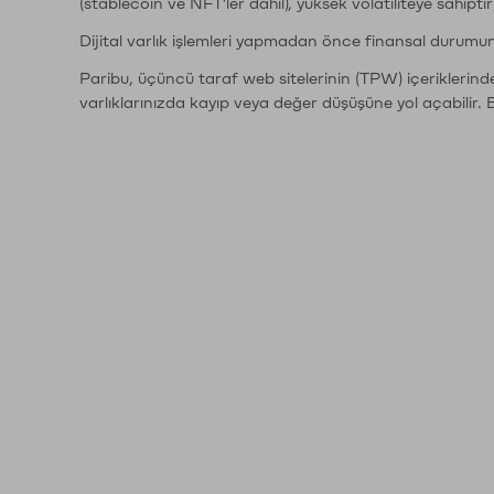
(stablecoin ve NFT'ler dahil), yüksek volatiliteye sahipti
Dijital varlık işlemleri yapmadan önce finansal durumu
Paribu, üçüncü taraf web sitelerinin (TPW) içeriklerin
varlıklarınızda kayıp veya değer düşüşüne yol açabilir. 