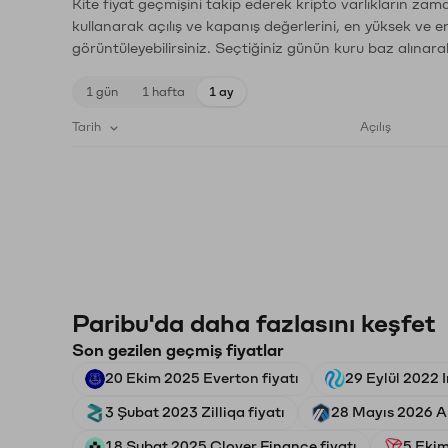
Kite fiyat geçmişini takip ederek kripto varlıkların zam
kullanarak açılış ve kapanış değerlerini, en yüksek ve e
görüntüleyebilirsiniz. Seçtiğiniz günün kuru baz alınarak
1 gün
1 hafta
1 ay
Tarih
Açılış
Paribu'da daha fazlasını keşfet
Son gezilen geçmiş fiyatlar
20 Ekim 2025 Everton fiyatı
29 Eylül 2022 I
3 Şubat 2023 Zilliqa fiyatı
28 Mayıs 2026 Ar
18 Şubat 2025 Clover Finance fiyatı
5 Ekim