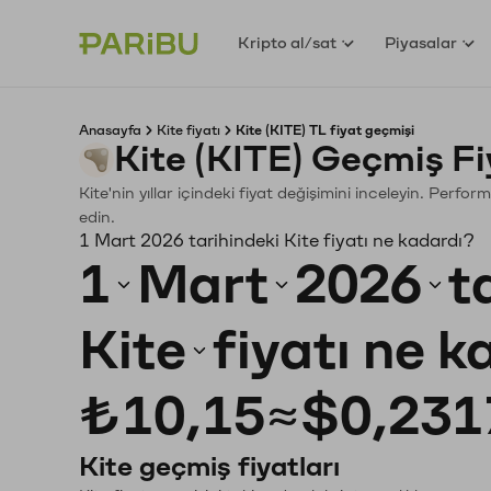
Kripto al/sat
Piyasalar
Anasayfa
Kite fiyatı
Kite (KITE) TL fiyat geçmişi
Kite (KITE) Geçmiş F
Kite'nin yıllar içindeki fiyat değişimini inceleyin. Perf
edin.
1 Mart 2026 tarihindeki Kite fiyatı ne kadardı?
1
Mart
2026
t
Kite
fiyatı ne 
₺10,15
≈
$0,231
Kite geçmiş fiyatları