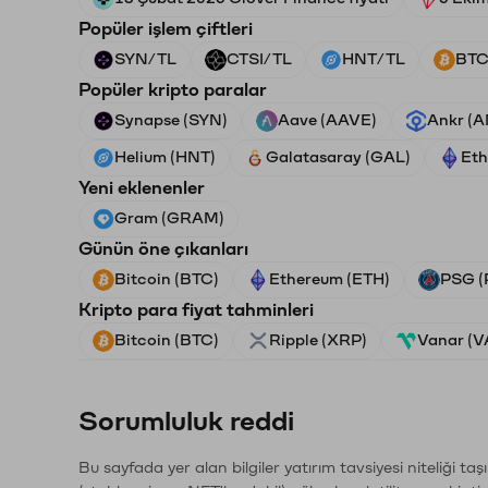
Popüler işlem çiftleri
SYN/TL
CTSI/TL
HNT/TL
BTC
Popüler kripto paralar
Synapse (SYN)
Aave (AAVE)
Ankr (
Helium (HNT)
Galatasaray (GAL)
Eth
Yeni eklenenler
Gram (GRAM)
Günün öne çıkanları
Bitcoin (BTC)
Ethereum (ETH)
PSG (
Kripto para fiyat tahminleri
Bitcoin (BTC)
Ripple (XRP)
Vanar (
Sorumluluk reddi
Bu sayfada yer alan bilgiler yatırım tavsiyesi niteliği ta