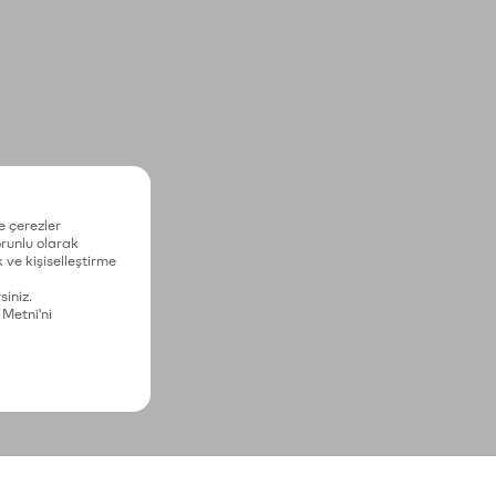
e çerezler
zorunlu olarak
 ve kişiselleştirme
siniz.
 Metni'ni