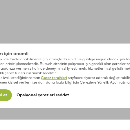
im için önemli
kilde faydalanabilmeniz için, amaçlarla sınırlı ve gizliliğe uygun olacak şekild
 verileriniz işlenmektedir. Bu web sitesinin çalışması için gerekli olan çerezler 
açık rıza vermeniz halinde deneyiminizi iyileştirmek, hizmetlerimizi geliştirmek
lı çerez türleri kullanılabilecektir.
iz izni, istediğiniz zaman
Çerez tercihleri
sayfasını ziyaret ederek değiştirebilir
enen kişisel verilerinize dair daha fazla bilgi için Çerezlere Yönelik Aydınlatma
l et
Opsiyonel çerezleri reddet