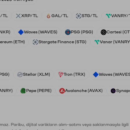
/TL
XRP/TL
GAL/TL
STG/TL
VANRY/
ANKR)
Waves (WAVES)
PSG (PSG)
Cartesi (CT
ereum (ETH)
Stargate Finance (STG)
Vanar (VANRY
PSG)
Stellar (XLM)
Tron (TRX)
Waves (WAVES
VANRY)
Pepe (PEPE)
Avalanche (AVAX)
Synaps
şımaz. Paribu, dijital varlıkların alım-satımı veya saklanmasıyla ilgi