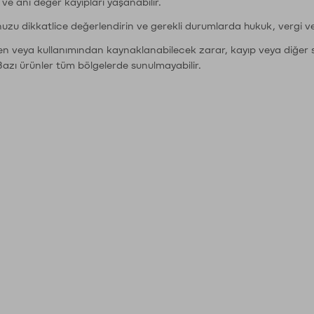
r ve ani değer kayıpları yaşanabilir.
nuzu dikkatlice değerlendirin ve gerekli durumlarda hukuk, vergi v
den veya kullanımından kaynaklanabilecek zarar, kayıp veya diğer 
Bazı ürünler tüm bölgelerde sunulmayabilir.