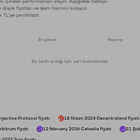
an içindeki performansını izleyin. Aşağıdaki tabloyu
n düşük fiyatları ve işlem hacmini kolayca
 TL'ye çevrilmiştir.
En yüksek
Kapanış
Bu tarih aralığı için veri bulunamadı.
njective Protocol fiyatı
18 Nisan 2024 Decentraland fiyatı
bitrum fiyatı
12 february 2026 Celestia fiyatı
21 Şub
 2023 Tron fiyatı