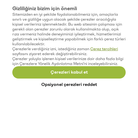
Gizliliğiniz bizim için önemli
Sitemizden en iyi şekilde faydalanabilmeniz için, amaçlarla
sınırlı ve gizliliğe uygun olacak şekilde çerezler aracılığıyla
kişisel verileriniz işlenmektedir. Bu web sitesinin çalışması için
gerekli olan çerezler zorunlu olarak kullanılmakta olup, açık
rıza vermeniz halinde deneyiminizi iyileştirmek, hizmetlerimizi
geliştirmek ve kişiselleştirme yapabilmek için farklı çerez türleri
kullanılabilecektir.
Çerezlerle verdiğiniz izni, istediğiniz zaman
Çerez tercihleri
sayfasını ziyaret ederek değiştirebilirsiniz.
Çerezler yoluyla işlenen kişisel verilerinize dair daha fazla bilgi
için Çerezlere Yönelik Aydınlatma Metni'ni inceleyebilirsiniz.
Çerezleri kabul et
Opsiyonel çerezleri reddet
Paribu’yu keşfet
Eğitimler