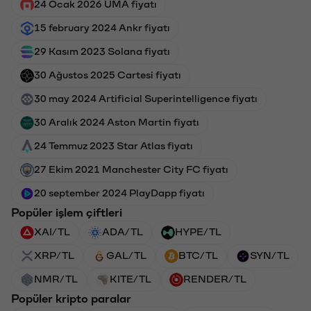
24 Ocak 2026 UMA fiyatı
15 february 2024 Ankr fiyatı
29 Kasım 2023 Solana fiyatı
30 Ağustos 2025 Cartesi fiyatı
30 may 2024 Artificial Superintelligence fiyatı
30 Aralık 2024 Aston Martin fiyatı
24 Temmuz 2023 Star Atlas fiyatı
27 Ekim 2021 Manchester City FC fiyatı
20 september 2024 PlayDapp fiyatı
Popüler işlem çiftleri
XAI/TL
ADA/TL
HYPE/TL
XRP/TL
GAL/TL
BTC/TL
SYN/TL
NMR/TL
KITE/TL
RENDER/TL
Popüler kripto paralar