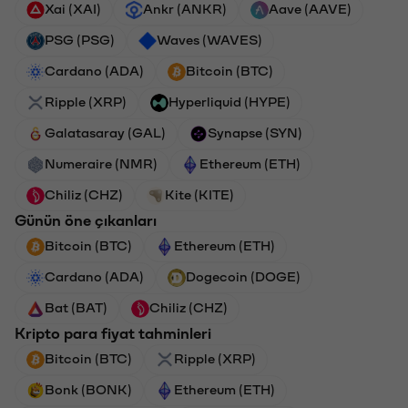
Xai (XAI)
Ankr (ANKR)
Aave (AAVE)
PSG (PSG)
Waves (WAVES)
Cardano (ADA)
Bitcoin (BTC)
Ripple (XRP)
Hyperliquid (HYPE)
Galatasaray (GAL)
Synapse (SYN)
Numeraire (NMR)
Ethereum (ETH)
Chiliz (CHZ)
Kite (KITE)
Günün öne çıkanları
Bitcoin (BTC)
Ethereum (ETH)
Cardano (ADA)
Dogecoin (DOGE)
Bat (BAT)
Chiliz (CHZ)
Kripto para fiyat tahminleri
Bitcoin (BTC)
Ripple (XRP)
Bonk (BONK)
Ethereum (ETH)