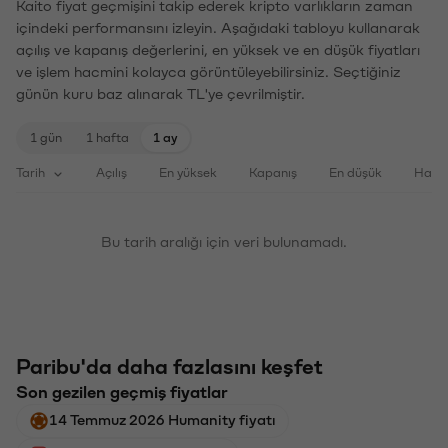
Kaito fiyat geçmişini takip ederek kripto varlıkların zaman
içindeki performansını izleyin. Aşağıdaki tabloyu kullanarak
açılış ve kapanış değerlerini, en yüksek ve en düşük fiyatları
ve işlem hacmini kolayca görüntüleyebilirsiniz. Seçtiğiniz
günün kuru baz alınarak TL'ye çevrilmiştir.
1 gün
1 hafta
1 ay
Tarih
Açılış
En yüksek
Kapanış
En düşük
Haci
Bu tarih aralığı için veri bulunamadı.
Paribu'da daha fazlasını keşfet
Son gezilen geçmiş fiyatlar
14 Temmuz 2026 Humanity fiyatı