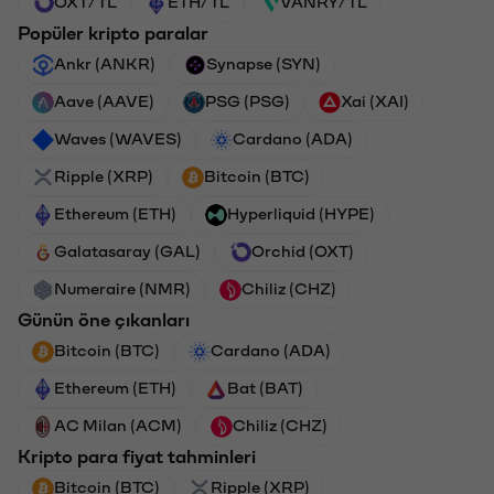
OXT/TL
ETH/TL
VANRY/TL
Popüler kripto paralar
Ankr (ANKR)
Synapse (SYN)
Aave (AAVE)
PSG (PSG)
Xai (XAI)
Waves (WAVES)
Cardano (ADA)
Ripple (XRP)
Bitcoin (BTC)
Ethereum (ETH)
Hyperliquid (HYPE)
Galatasaray (GAL)
Orchid (OXT)
Numeraire (NMR)
Chiliz (CHZ)
Günün öne çıkanları
Bitcoin (BTC)
Cardano (ADA)
Ethereum (ETH)
Bat (BAT)
AC Milan (ACM)
Chiliz (CHZ)
Kripto para fiyat tahminleri
Bitcoin (BTC)
Ripple (XRP)