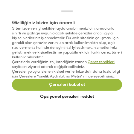
Gizliliğiniz bizim için önemli
Sitemizden en iyi şekilde faydalanabilmeniz için, amaçlarla
sınırlı ve gizliliğe uygun olacak şekilde çerezler aracılığıyla
kişisel verileriniz işlenmektedir. Bu web sitesinin çalışması için
gerekli olan çerezler zorunlu olarak kullanılmakta olup, açık
rıza vermeniz halinde deneyiminizi iyileştirmek, hizmetlerimizi
geliştirmek ve kişiselleştirme yapabilmek için farklı çerez türleri
kullanılabilecektir.
Çerezlerle verdiğiniz izni, istediğiniz zaman
Çerez tercihleri
sayfasını ziyaret ederek değiştirebilirsiniz.
Çerezler yoluyla işlenen kişisel verilerinize dair daha fazla bilgi
için Çerezlere Yönelik Aydınlatma Metni'ni inceleyebilirsiniz.
Çerezleri kabul et
Opsiyonel çerezleri reddet