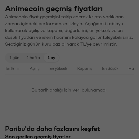
Animecoin geçmiş fiyatları
Animecoin fiyat geçmişini takip ederek kripto varlıkların
zaman içindeki performansını izleyin. Aşağıdaki tabloyu
kullanarak açılış ve kapanış değerlerini, en yüksek ve en
düşük fiyatları ve işlem hacmini kolayca görüntüleyebilirsiniz.
Seçtiğiniz günün kuru baz alınarak TL'ye çevrilmiştir.
1 gün
1 hafta
1 ay
Tarih
Açılış
En yüksek
Kapanış
En düşük
Haci
Bu tarih aralığı için veri bulunamadı.
Paribu'da daha fazlasını keşfet
Son gezilen geçmiş fiyatlar