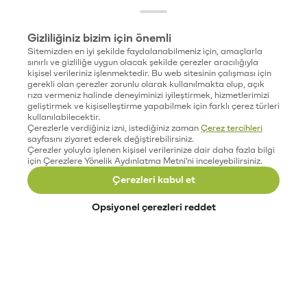
Gizliliğiniz bizim için önemli
Sitemizden en iyi şekilde faydalanabilmeniz için, amaçlarla
sınırlı ve gizliliğe uygun olacak şekilde çerezler aracılığıyla
kişisel verileriniz işlenmektedir. Bu web sitesinin çalışması için
gerekli olan çerezler zorunlu olarak kullanılmakta olup, açık
rıza vermeniz halinde deneyiminizi iyileştirmek, hizmetlerimizi
geliştirmek ve kişiselleştirme yapabilmek için farklı çerez türleri
kullanılabilecektir.
Çerezlerle verdiğiniz izni, istediğiniz zaman
Çerez tercihleri
sayfasını ziyaret ederek değiştirebilirsiniz.
Çerezler yoluyla işlenen kişisel verilerinize dair daha fazla bilgi
için Çerezlere Yönelik Aydınlatma Metni'ni inceleyebilirsiniz.
Çerezleri kabul et
Opsiyonel çerezleri reddet
Paribu’yu keşfet