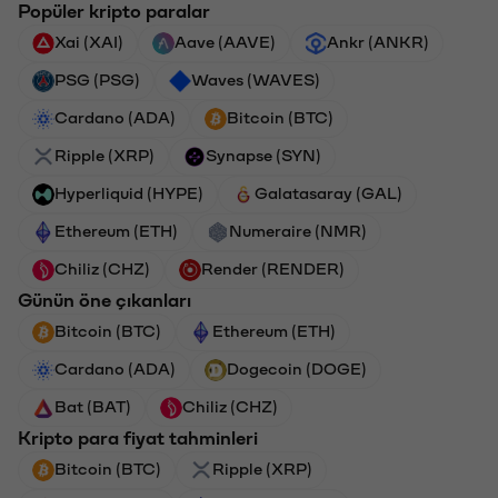
Popüler kripto paralar
Xai (XAI)
Aave (AAVE)
Ankr (ANKR)
PSG (PSG)
Waves (WAVES)
Cardano (ADA)
Bitcoin (BTC)
Ripple (XRP)
Synapse (SYN)
Hyperliquid (HYPE)
Galatasaray (GAL)
Ethereum (ETH)
Numeraire (NMR)
Chiliz (CHZ)
Render (RENDER)
Günün öne çıkanları
Bitcoin (BTC)
Ethereum (ETH)
Cardano (ADA)
Dogecoin (DOGE)
Bat (BAT)
Chiliz (CHZ)
Kripto para fiyat tahminleri
Bitcoin (BTC)
Ripple (XRP)