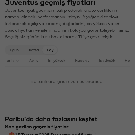
Juventus geçmiş fiyatları
Juventus fiyat geçmişini takip ederek kripto varlıkların
zaman içindeki performansını izleyin. Aşağıdaki tabloyu
kullanarak açılış ve kapanış değerlerini, en yüksek ve en
düşük fiyatları ve işlem hacmini kolayca görüntüleyebilirsiniz.
Seçtiğiniz günün kuru baz alınarak TL'ye çevrilmiştir.
1 gün
1 hafta
1 ay
Tarih
Açılış
En yüksek
Kapanış
En düşük
Haci
Bu tarih aralığı için veri bulunamadı.
Paribu'da daha fazlasını keşfet
Son gezilen geçmiş fiyatlar
15 Temmuz 2025 Decentraland fiyatı