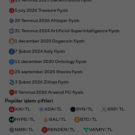
5 july 2026 Treasure fiyatı
29 Temmuz 2026 Altlayer fiyatı
31 Temmuz 2024 Artificial Superintelligence fiyatı
1 december 2020 Dogecoin fiyatı
7 Şubat 2024 Italy fiyatı
11 december 2020 Ontology fiyatı
25 september 2025 Stacks fiyatı
3 Şubat 2026 Zilliqa fiyatı
8 Temmuz 2026 Arsenal FC fiyatı
Popüler işlem çiftleri
XAI/TL
ADA/TL
SYN/TL
XRP/TL
HYPE/TL
GAL/TL
BTC/TL
NMR/TL
RENDER/TL
VANRY/TL