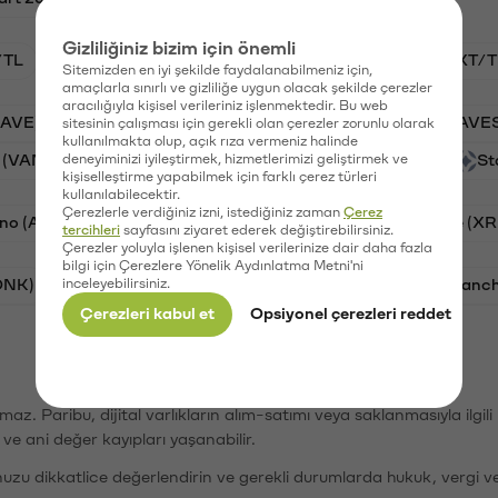
Gizliliğiniz bizim için önemli
/TL
BTC/TL
VANRY/TL
GAL/TL
OXT/T
Sitemizden en iyi şekilde faydalanabilmeniz için,
amaçlarla sınırlı ve gizliliğe uygun olacak şekilde çerezler
aracılığıyla kişisel verileriniz işlenmektedir. Bu web
AAVE)
Ripple (XRP)
PSG (PSG)
Waves (WAVE
sitesinin çalışması için gerekli olan çerezler zorunlu olarak
kullanılmakta olup, açık rıza vermeniz halinde
 (VANRY)
deneyiminizi iyileştirmek, hizmetlerimizi geliştirmek ve
Galatasaray (GAL)
Orchid (OXT)
St
kişiselleştirme yapabilmek için farklı çerez türleri
kullanılabilecektir.
Çerezlerle verdiğiniz izni, istediğiniz zaman
Çerez
no (ADA)
Tron (TRX)
Bitcoin (BTC)
Ripple (XR
tercihleri
sayfasını ziyaret ederek değiştirebilirsiniz.
Çerezler yoluyla işlenen kişisel verilerinize dair daha fazla
bilgi için Çerezlere Yönelik Aydınlatma Metni'ni
ONK)
inceleyebilirsiniz.
Ethereum (ETH)
Synapse (SYN)
Avalanc
Çerezleri kabul et
Opsiyonel çerezleri reddet
şımaz. Paribu, dijital varlıkların alım-satımı veya saklanmasıyla ilgi
r ve ani değer kayıpları yaşanabilir.
nuzu dikkatlice değerlendirin ve gerekli durumlarda hukuk, vergi v