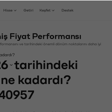
Hisse
Getiri
Keşfet
Destek
ş Fiyat Performansı
Performansını ve tarihindeki önemli dönüm noktalarını daha iyi
kadardı?
26
tarihindeki
ı ne kadardı?
40957