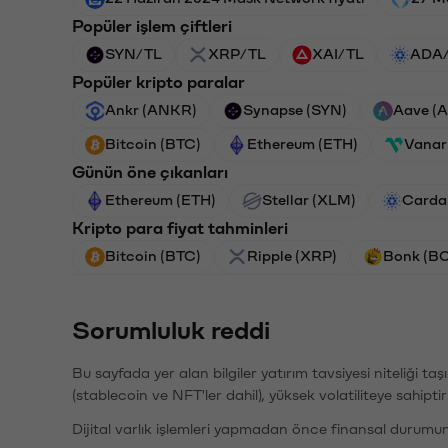
Popüler işlem çiftleri
SYN/TL
XRP/TL
XAI/TL
ADA
Popüler kripto paralar
Ankr (ANKR)
Synapse (SYN)
Aave (
Bitcoin (BTC)
Ethereum (ETH)
Vanar
Günün öne çıkanları
Ethereum (ETH)
Stellar (XLM)
Carda
Kripto para fiyat tahminleri
Bitcoin (BTC)
Ripple (XRP)
Bonk (B
Sorumluluk reddi
Bu sayfada yer alan bilgiler yatırım tavsiyesi niteliği ta
(stablecoin ve NFT'ler dahil), yüksek volatiliteye sahipti
Dijital varlık işlemleri yapmadan önce finansal durumu