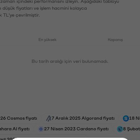
n zaman içindeki performansını izleyin. Aşağıdaki tabloyu
n düşük fiyatları ve işlem hacmini kolayca
 TL'ye çevrilmiştir.
En yüksek
Kapanış
Bu tarih aralığı için veri bulunamadı.
26 Cosmos fiyatı
7 Aralık 2025 Algorand fiyatı
18 N
hara AI fiyatı
27 Nisan 2023 Cardano fiyatı
8 Şubat
art 2025 Ethereum Name Service fiyatı