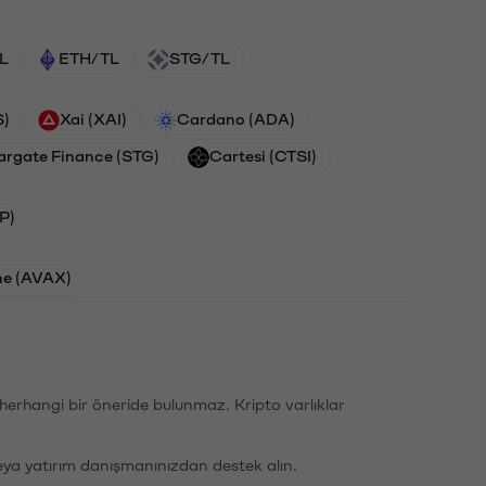
L
ETH/TL
STG/TL
S)
Xai (XAI)
Cardano (ADA)
argate Finance (STG)
Cartesi (CTSI)
P)
he (AVAX)
li herhangi bir öneride bulunmaz. Kripto varlıklar
eya yatırım danışmanınızdan destek alın.