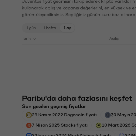
Juventus fiyat geçmişini takip ederek kripto varlıkları
kullanarak açılış ve kapanış değerlerini, en yüksek ve e
görüntüleyebilirsiniz. Seçtiğiniz günün kuru baz alınarak
1 gün
1 hafta
1 ay
Tarih
Açılış
Paribu'da daha fazlasını keşfet
Son gezilen geçmiş fiyatlar
29 Kasım 2022 Dogecoin fiyatı
30 Mayıs 20
7 Nisan 2025 Stacks fiyatı
10 Mart 2026 Sa
22 Haziran 2024 Mask Network fiyatı
27 M