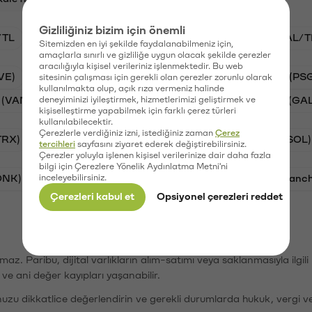
Gizliliğiniz bizim için önemli
/TL
BTC/TL
VANRY/TL
STG/TL
GAL/T
Sitemizden en iyi şekilde faydalanabilmeniz için,
amaçlarla sınırlı ve gizliliğe uygun olacak şekilde çerezler
aracılığıyla kişisel verileriniz işlenmektedir. Bu web
VE)
Synapse (SYN)
Waves (WAVES)
PSG (PS
sitesinin çalışması için gerekli olan çerezler zorunlu olarak
kullanılmakta olup, açık rıza vermeniz halinde
 (VANRY)
deneyiminizi iyileştirmek, hizmetlerimizi geliştirmek ve
Stargate Finance (STG)
Galatasaray (GA
kişiselleştirme yapabilmek için farklı çerez türleri
kullanılabilecektir.
Çerezlerle verdiğiniz izni, istediğiniz zaman
Çerez
TRX)
Bitcoin (BTC)
Ripple (XRP)
Solana (SOL)
tercihleri
sayfasını ziyaret ederek değiştirebilirsiniz.
Çerezler yoluyla işlenen kişisel verilerinize dair daha fazla
bilgi için Çerezlere Yönelik Aydınlatma Metni'ni
ONK)
inceleyebilirsiniz.
Ethereum (ETH)
Synapse (SYN)
Avalanc
Çerezleri kabul et
Opsiyonel çerezleri reddet
şımaz. Paribu, dijital varlıkların alım-satımı veya saklanmasıyla ilgi
r ve ani değer kayıpları yaşanabilir.
nuzu dikkatlice değerlendirin ve gerekli durumlarda hukuk, vergi v