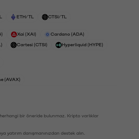
L
ETH/TL
CTSI/TL
G)
Xai (XAI)
Cardano (ADA)
L)
Cartesi (CTSI)
Hyperliquid (HYPE)
he (AVAX)
li herhangi bir öneride bulunmaz. Kripto varlıklar
eya yatırım danışmanınızdan destek alın.