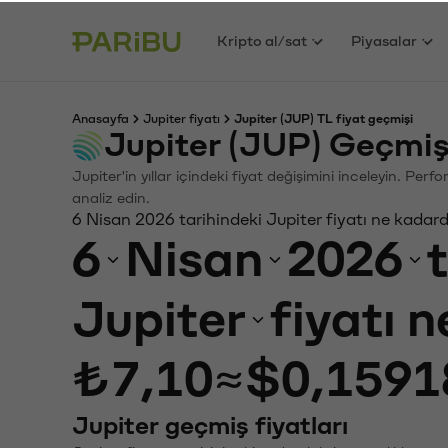
Kripto al/sat
Piyasalar
Anasayfa
Jupiter fiyatı
Jupiter (JUP) TL fiyat geçmişi
Jupiter (JUP) Geçmiş
Jupiter'in yıllar içindeki fiyat değişimini inceleyin. Pe
analiz edin.
6 Nisan 2026 tarihindeki Jupiter fiyatı ne kadar
6
Nisan
2026
Jupiter
fiyatı 
₺7,10
≈
$0,1591
Jupiter geçmiş fiyatları