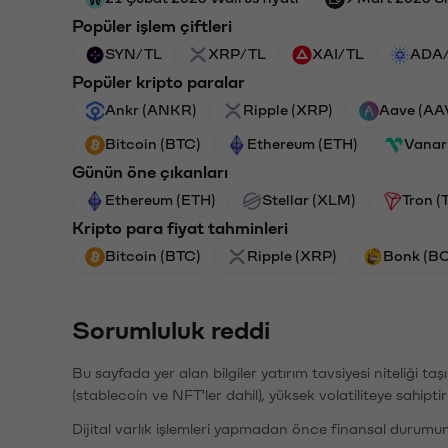
Popüler işlem çiftleri
SYN/TL
XRP/TL
XAI/TL
ADA
Popüler kripto paralar
Ankr (ANKR)
Ripple (XRP)
Aave (AA
Bitcoin (BTC)
Ethereum (ETH)
Vanar
Günün öne çıkanları
Ethereum (ETH)
Stellar (XLM)
Tron (
Kripto para fiyat tahminleri
Bitcoin (BTC)
Ripple (XRP)
Bonk (B
Sorumluluk reddi
Bu sayfada yer alan bilgiler yatırım tavsiyesi niteliği ta
(stablecoin ve NFT'ler dahil), yüksek volatiliteye sahipti
Dijital varlık işlemleri yapmadan önce finansal durumu