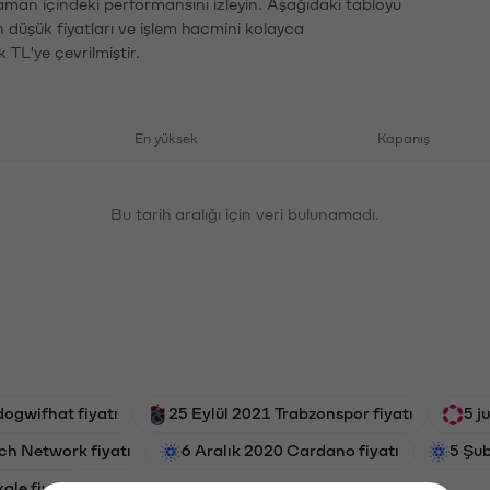
zaman içindeki performansını izleyin. Aşağıdaki tabloyu
n düşük fiyatları ve işlem hacmini kolayca
 TL'ye çevrilmiştir.
En yüksek
Kapanış
Bu tarih aralığı için veri bulunamadı.
dogwifhat fiyatı
25 Eylül 2021 Trabzonspor fiyatı
5 j
ch Network fiyatı
6 Aralık 2020 Cardano fiyatı
5 Şub
ale fiyatı