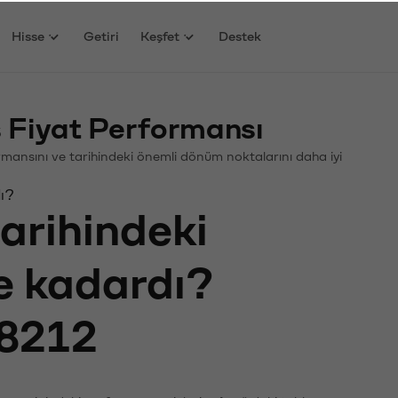
Hisse
Getiri
Keşfet
Destek
 Fiyat Performansı
rformansını ve tarihindeki önemli dönüm noktalarını daha iyi
dı?
tarihindeki
ne kadardı?
8212