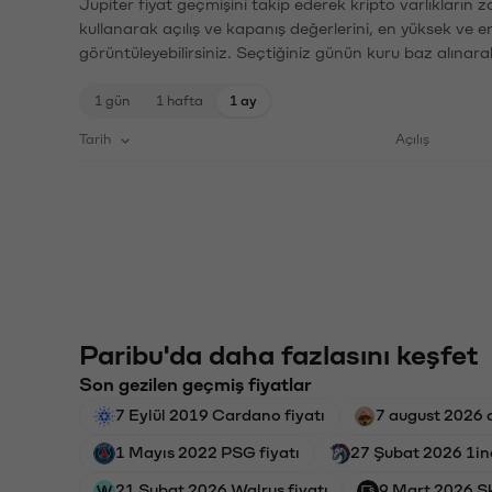
Jupiter fiyat geçmişini takip ederek kripto varlıkların 
kullanarak açılış ve kapanış değerlerini, en yüksek ve e
görüntüleyebilirsiniz. Seçtiğiniz günün kuru baz alınarak
1 gün
1 hafta
1 ay
Tarih
Açılış
Paribu'da daha fazlasını keşfet
Son gezilen geçmiş fiyatlar
7 Eylül 2019 Cardano fiyatı
7 august 2026 
1 Mayıs 2022 PSG fiyatı
27 Şubat 2026 1in
21 Şubat 2026 Walrus fiyatı
9 Mart 2026 Sk