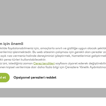
im için önemli
kilde faydalanabilmeniz için, amaçlarla sınırlı ve gizliliğe uygun olacak şekild
 verileriniz işlenmektedir. Bu web sitesinin çalışması için gerekli olan çerezler 
açık rıza vermeniz halinde deneyiminizi iyileştirmek, hizmetlerimizi geliştirmek
lı çerez türleri kullanılabilecektir.
iz izni, istediğiniz zaman
Çerez tercihleri
sayfasını ziyaret ederek değiştirebilir
enen kişisel verilerinize dair daha fazla bilgi için Çerezlere Yönelik Aydınlatma
l et
Opsiyonel çerezleri reddet