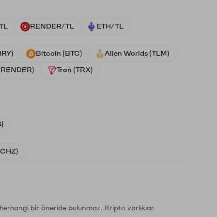
TL
RENDER/TL
ETH/TL
NRY)
Bitcoin (BTC)
Alien Worlds (TLM)
 (RENDER)
Tron (TRX)
)
 (CHZ)
li herhangi bir öneride bulunmaz. Kripto varlıklar