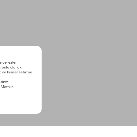
e çerezler
zorunlu olarak
 ve kişiselleştirme
siniz.
 Metni'ni