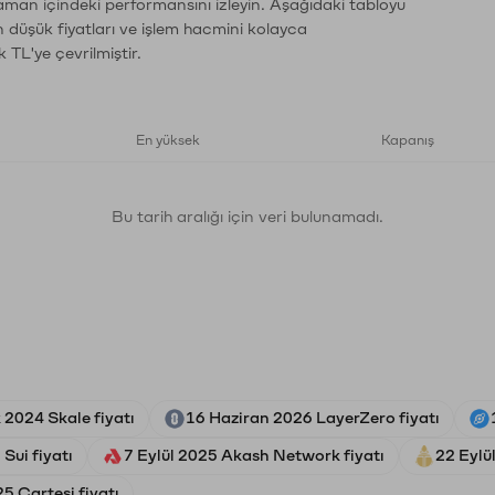
zaman içindeki performansını izleyin. Aşağıdaki tabloyu
n düşük fiyatları ve işlem hacmini kolayca
 TL'ye çevrilmiştir.
En yüksek
Kapanış
Bu tarih aralığı için veri bulunamadı.
2024 Skale fiyatı
16 Haziran 2026 LayerZero fiyatı
Sui fiyatı
7 Eylül 2025 Akash Network fiyatı
22 Eylü
5 Cartesi fiyatı