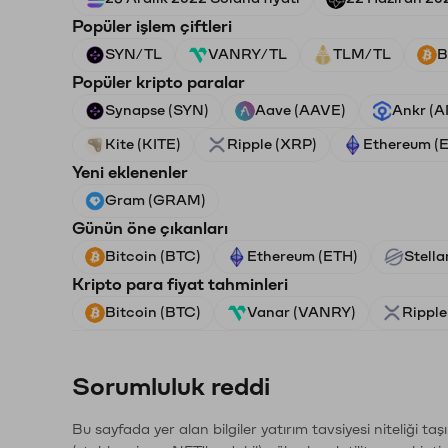
Popüler işlem çiftleri
SYN/TL
VANRY/TL
TLM/TL
B
Popüler kripto paralar
Synapse (SYN)
Aave (AAVE)
Ankr (
Kite (KITE)
Ripple (XRP)
Ethereum (
Yeni eklenenler
Gram (GRAM)
Günün öne çıkanları
Bitcoin (BTC)
Ethereum (ETH)
Stella
Kripto para fiyat tahminleri
Bitcoin (BTC)
Vanar (VANRY)
Ripple
Sorumluluk reddi
Bu sayfada yer alan bilgiler yatırım tavsiyesi niteliği ta