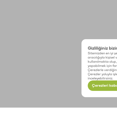
Gizliliğiniz biz
Sitemizden en iyi şe
aracılığıyla kişisel
kullanılmakta olup, 
yapabilmek için fark
Çerezlerle verdiğin
Çerezler yoluyla işl
inceleyebilirsiniz.
Çerezleri kabu