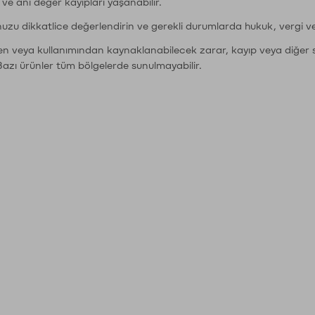
r ve ani değer kayıpları yaşanabilir.
nuzu dikkatlice değerlendirin ve gerekli durumlarda hukuk, vergi v
den veya kullanımından kaynaklanabilecek zarar, kayıp veya diğer 
Bazı ürünler tüm bölgelerde sunulmayabilir.