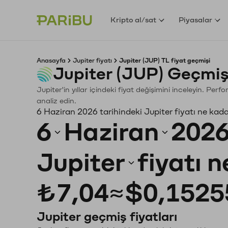
Kripto al/sat
Piyasalar
Anasayfa
Jupiter fiyatı
Jupiter (JUP) TL fiyat geçmişi
Jupiter (JUP) Geçmiş
Jupiter'in yıllar içindeki fiyat değişimini inceleyin. Pe
analiz edin.
6 Haziran 2026 tarihindeki Jupiter fiyatı ne kad
6
Haziran
202
Jupiter
fiyatı 
₺7,04
≈
$0,1525
Jupiter geçmiş fiyatları