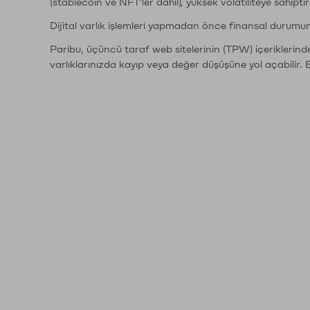
(stablecoin ve NFT'ler dahil), yüksek volatiliteye sahipti
Dijital varlık işlemleri yapmadan önce finansal durumu
Paribu, üçüncü taraf web sitelerinin (TPW) içeriklerin
varlıklarınızda kayıp veya değer düşüşüne yol açabilir. 