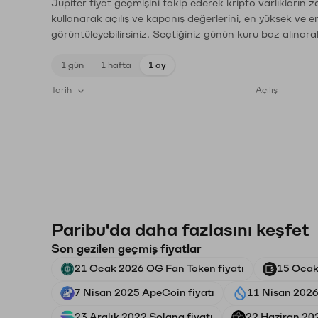
Jupiter fiyat geçmişini takip ederek kripto varlıkların 
kullanarak açılış ve kapanış değerlerini, en yüksek ve e
görüntüleyebilirsiniz. Seçtiğiniz günün kuru baz alınarak
1 gün
1 hafta
1 ay
Tarih
Açılış
Paribu'da daha fazlasını keşfet
Son gezilen geçmiş fiyatlar
21 Ocak 2026 OG Fan Token fiyatı
15 Ocak 
7 Nisan 2025 ApeCoin fiyatı
11 Nisan 2026 
23 Aralık 2022 Solana fiyatı
22 Haziran 202