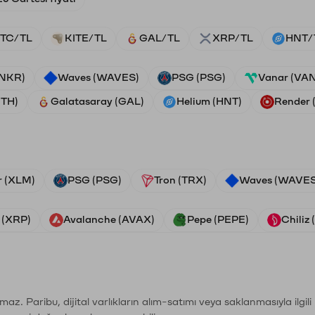
TC/TL
KITE/TL
GAL/TL
XRP/TL
HNT/
ANKR)
Waves (WAVES)
PSG (PSG)
Vanar (VA
ETH)
Galatasaray (GAL)
Helium (HNT)
Render
r (XLM)
PSG (PSG)
Tron (TRX)
Waves (WAVES
 (XRP)
Avalanche (AVAX)
Pepe (PEPE)
Chiliz
şımaz. Paribu, dijital varlıkların alım-satımı veya saklanmasıyla ilgi